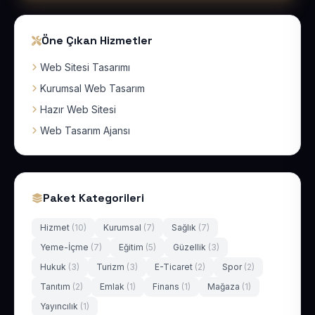
Öne Çıkan Hizmetler
Web Sitesi Tasarımı
Kurumsal Web Tasarım
Hazır Web Sitesi
Web Tasarım Ajansı
Paket Kategorileri
Hizmet
(10)
Kurumsal
(7)
Sağlık
(7)
Yeme-İçme
(7)
Eğitim
(5)
Güzellik
(3)
Hukuk
(3)
Turizm
(3)
E-Ticaret
(2)
Spor
(2)
Tanıtım
(2)
Emlak
(1)
Finans
(1)
Mağaza
(1)
Yayıncılık
(1)