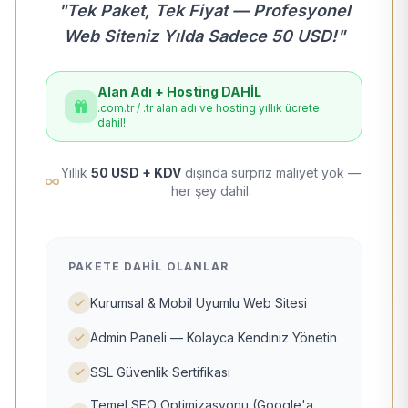
"Tek Paket, Tek Fiyat — Profesyonel
Web Siteniz Yılda Sadece 50 USD!"
Alan Adı + Hosting DAHİL
.com.tr / .tr alan adı ve hosting yıllık ücrete
dahil!
Yıllık
50 USD + KDV
dışında sürpriz maliyet yok —
her şey dahil.
PAKETE DAHIL OLANLAR
Kurumsal & Mobil Uyumlu Web Sitesi
Admin Paneli — Kolayca Kendiniz Yönetin
SSL Güvenlik Sertifikası
Temel SEO Optimizasyonu (Google'a