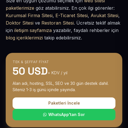
Size en uygun çözümü seçmek için
web sitesi
paketlerimize
göz atabilirsiniz. En çok ilgi görenler:
Kurumsal Firma Sitesi
,
E-Ticaret Sitesi
,
Avukat Sitesi
,
Doktor Sitesi
ve
Restoran Sitesi
. Ücretsiz teklif almak
için
iletişim sayfamıza
yazabilir, faydalı rehberler için
blog içeriklerimizi
takip edebilirsiniz.
TEK & ŞEFFAF FIYAT
50 USD
+ KDV / yıl
Alan adı, hosting, SSL, SEO ve 30 gün destek dahil.
Siteniz 1-3 iş günü içinde yayında.
Paketleri İncele
WhatsApp'tan Sor