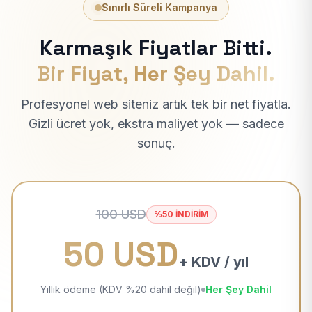
Sınırlı Süreli Kampanya
Karmaşık Fiyatlar Bitti.
Bir Fiyat, Her Şey Dahil.
Profesyonel web siteniz artık tek bir net fiyatla.
Gizli ücret yok, ekstra maliyet yok — sadece
sonuç.
100 USD
%50 İNDİRİM
50 USD
+ KDV / yıl
Yıllık ödeme (KDV %20 dahil değil)
Her Şey Dahil