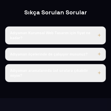
Sıkça Sorulan Sorular
Adıyaman Kurumsal Web Tasarım için fiyat ne
kadar?
Adıyaman dahil Türkiye’nin her yerinde geçerli yıllık tek
fiyatımız 50 USD + KDV’dir. Alan adı, hosting, SSL ve
Adıyaman ilçelerinde de çalışıyor musunuz?
temel SEO bu fiyatın içindedir.
Elbette; Adıyaman iline bağlı bütün ilçelere uzaktan ve
eksiksiz şekilde hizmet sunuyoruz.
Adıyaman aramalarında üst sıralara çıkabilir
miyim?
Sitenizi Adıyaman odaklı yerel SEO ve AEO içerikleriyle
kuruyoruz; böylece bölgesel aramalarda daha kolay
bulunur hale gelirsiniz.