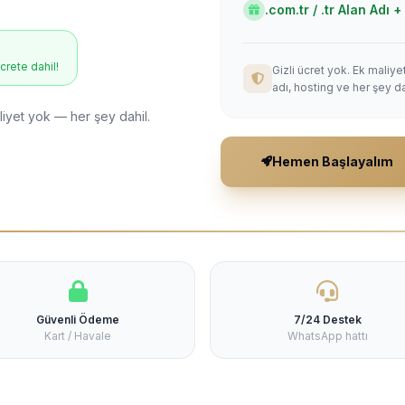
.com.tr / .tr Alan Adı
ücrete dahil!
Gizli ücret yok. Ek maliy
adı, hosting ve her şey da
liyet yok — her şey dahil.
Hemen Başlayalım
Güvenli Ödeme
7/24 Destek
Kart / Havale
WhatsApp hattı