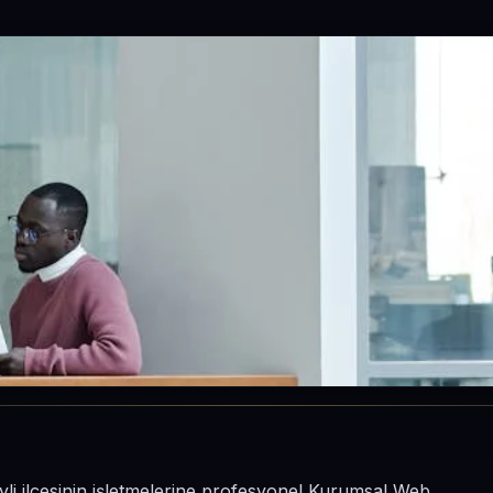
li ilçesinin işletmelerine profesyonel Kurumsal Web