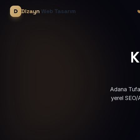
Dizayn
Web Tasarım
K
Adana Tufan
yerel SEO/