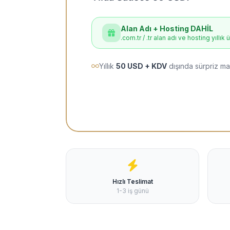
Alan Adı + Hosting DAHİL
.com.tr / .tr alan adı ve hosting yıllık 
Yıllık
50 USD + KDV
dışında sürpriz ma
Hızlı Teslimat
1-3 iş günü