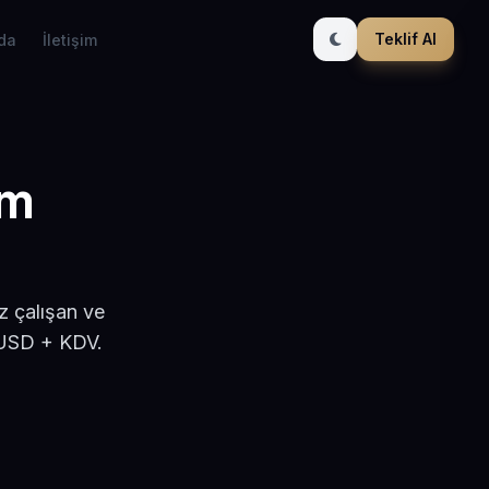
Teklif Al
da
İletişim
ım
z çalışan ve
 USD + KDV.