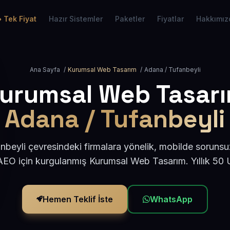
Tek Fiyat
Hazır Sistemler
Paketler
Fiyatlar
Hakkımız
Ana Sayfa
/
Kurumsal Web Tasarım
/
Adana / Tufanbeyli
urumsal Web Tasar
Adana / Tufanbeyli
beyli çevresindeki firmalara yönelik, mobilde sorunsu
AEO için kurgulanmış Kurumsal Web Tasarım. Yıllık 50
Hemen Teklif İste
WhatsApp