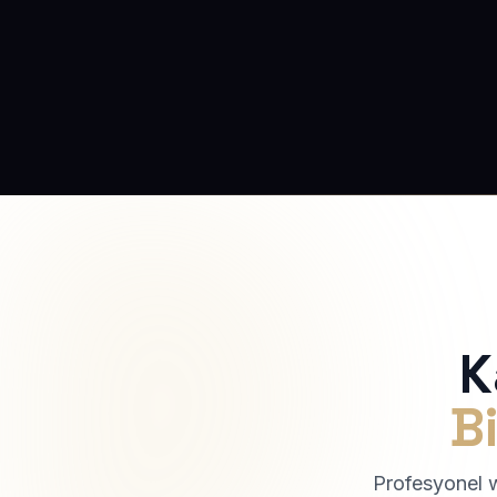
K
Bi
Profesyonel we