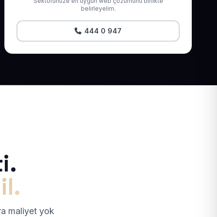
Sektörünüze en uygun web çözümünü birlikte
belirleyelim.
444 0 947
i.
il.
tra maliyet yok