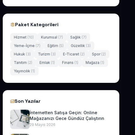
Paket Kategorileri
Hizmet
(10)
Kurumsal
(7)
Sağlık
(7)
Yeme-İçme
(7)
Eğitim
(5)
Güzellik
(3)
Hukuk
(3)
Turizm
(3)
E-Ticaret
(2)
Spor
(2)
Tanıtım
(2)
Emlak
(1)
Finans
(1)
Mağaza
(1)
Yayıncılık
(1)
Son Yazılar
İnternetten Satışa Geçin: Online
Mağazanızı Gece Gündüz Çalıştırın
29 Mayıs 2026