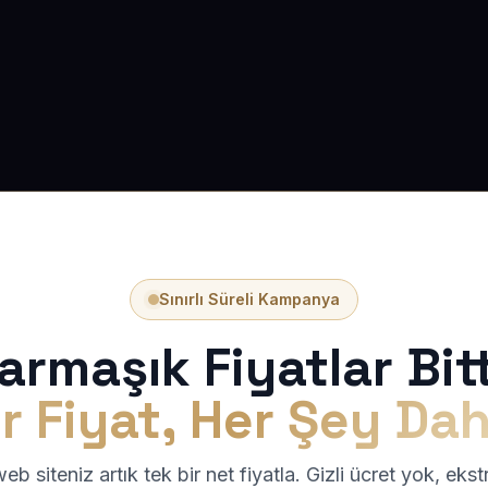
Sınırlı Süreli Kampanya
armaşık Fiyatlar Bitt
r Fiyat, Her Şey Dah
b siteniz artık tek bir net fiyatla. Gizli ücret yok, eks