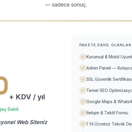
— sadece sonuç.
PAKETE DAHIL OLANLAR
Kurumsal & Mobil Uyuml
Admin Paneli — Kolayca
D
SSL Güvenlik Sertifikası
Temel SEO Optimizasyo
+ KDV / yıl
Google Maps & WhatsA
Şey Dahil
İletişim & Teklif Formu
syonel Web Siteniz
1 Yıl Ücretsiz Teknik D