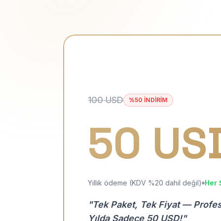
100 USD
%50 İNDİRİM
50 US
Yıllık ödeme (KDV %20 dahil değil)
Her 
"Tek Paket, Tek Fiyat — Profe
Yılda Sadece 50 USD!"