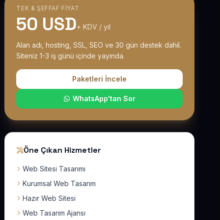
TEK & ŞEFFAF FIYAT
50 USD
+ KDV / yıl
Alan adı, hosting, SSL, SEO ve 30 gün destek dahil.
Siteniz 1-3 iş günü içinde yayında.
Paketleri İncele
WhatsApp'tan Sor
Öne Çıkan Hizmetler
Web Sitesi Tasarımı
Kurumsal Web Tasarım
Hazır Web Sitesi
Web Tasarım Ajansı