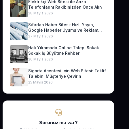
Elektrikçi Web Sitesi ile Arıza
Telefonlarını Rakibinizden Önce Alın
28 Mayıs 2026
Sıfırdan Haber Sitesi: Hızlı Yayın,
Google Haberler Uyumu ve Reklam
Geliri
27 Mayıs 2026
Halı Yıkamada Online Talep: Sokak
Sokak İş Büyütme Rehberi
26 Mayıs 2026
Sigorta Acentesi İçin Web Sitesi: Teklif
Talebini Müşteriye Çevirin
25 Mayıs 2026
Sorunuz mu var?