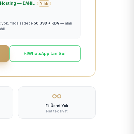
 + Hosting — DAHİL
Yıllık
et yok. Yılda sadece
50 USD + KDV
— alan
hil.
WhatsApp'tan Sor
Ek Ücret Yok
Net tek fiyat