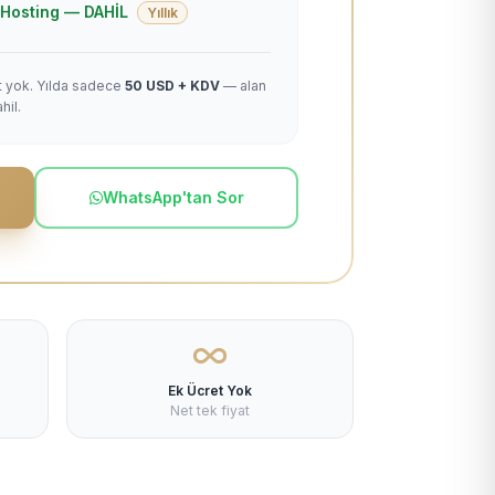
 + Hosting — DAHİL
Yıllık
et yok. Yılda sadece
50 USD + KDV
— alan
hil.
WhatsApp'tan Sor
Ek Ücret Yok
Net tek fiyat