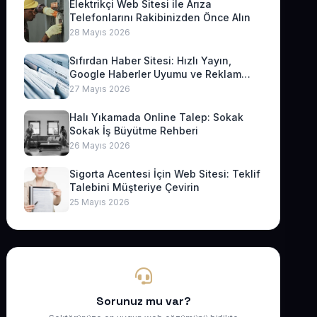
Elektrikçi Web Sitesi ile Arıza
Telefonlarını Rakibinizden Önce Alın
28 Mayıs 2026
Sıfırdan Haber Sitesi: Hızlı Yayın,
Google Haberler Uyumu ve Reklam
Geliri
27 Mayıs 2026
Halı Yıkamada Online Talep: Sokak
Sokak İş Büyütme Rehberi
26 Mayıs 2026
Sigorta Acentesi İçin Web Sitesi: Teklif
Talebini Müşteriye Çevirin
25 Mayıs 2026
Sorunuz mu var?