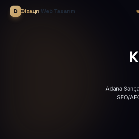
Dizayn
Web Tasarım
K
Adana Sarıça
SEO/AEO 