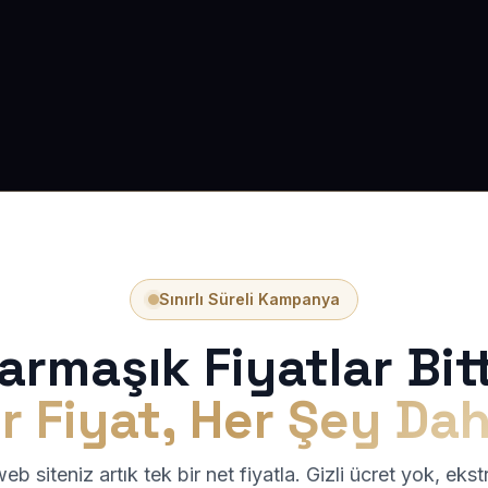
Sınırlı Süreli Kampanya
armaşık Fiyatlar Bitt
r Fiyat, Her Şey Dah
b siteniz artık tek bir net fiyatla. Gizli ücret yok, eks