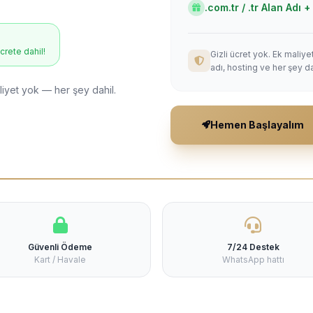
.com.tr / .tr Alan Adı
ücrete dahil!
Gizli ücret yok. Ek maliy
adı, hosting ve her şey da
liyet yok — her şey dahil.
Hemen Başlayalım
Güvenli Ödeme
7/24 Destek
Kart / Havale
WhatsApp hattı