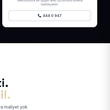
Sektörünüze en uygun web çözümünü birlikte
belirleyelim.
444 0 947
i.
il.
tra maliyet yok