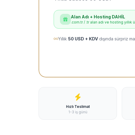
Alan Adı + Hosting DAHİL
.com.tr / .tr alan adı ve hosting yıllık 
Yıllık
50 USD + KDV
dışında sürpriz ma
Hızlı Teslimat
1-3 iş günü