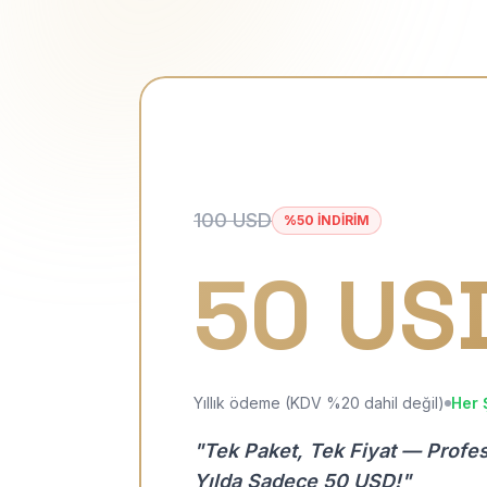
100 USD
%50 İNDİRİM
50 US
Yıllık ödeme (KDV %20 dahil değil)
Her 
"Tek Paket, Tek Fiyat — Profe
Yılda Sadece 50 USD!"