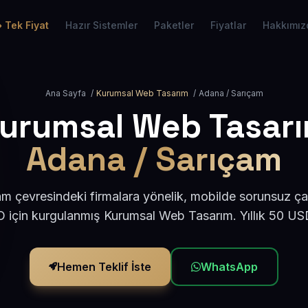
Tek Fiyat
Hazır Sistemler
Paketler
Fiyatlar
Hakkımız
Ana Sayfa
/
Kurumsal Web Tasarım
/
Adana / Sarıçam
urumsal Web Tasar
Adana / Sarıçam
m çevresindeki firmalara yönelik, mobilde sorunsuz çal
için kurgulanmış Kurumsal Web Tasarım. Yıllık 50 U
Hemen Teklif İste
WhatsApp