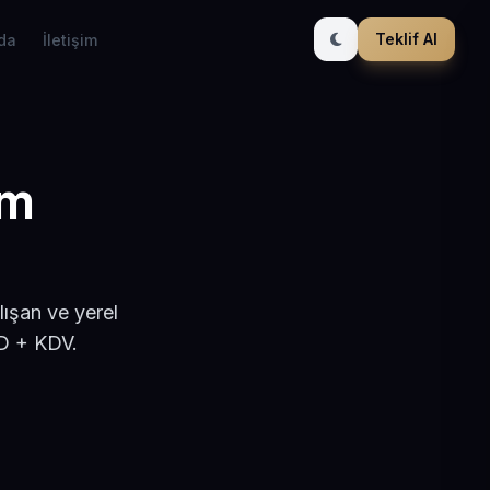
Teklif Al
da
İletişim
ım
ışan ve yerel
SD + KDV.