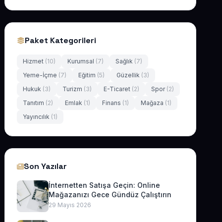
Paket Kategorileri
Hizmet
(10)
Kurumsal
(7)
Sağlık
(7)
Yeme-İçme
(7)
Eğitim
(5)
Güzellik
(3)
Hukuk
(3)
Turizm
(3)
E-Ticaret
(2)
Spor
(2)
Tanıtım
(2)
Emlak
(1)
Finans
(1)
Mağaza
(1)
Yayıncılık
(1)
Son Yazılar
İnternetten Satışa Geçin: Online
Mağazanızı Gece Gündüz Çalıştırın
29 Mayıs 2026