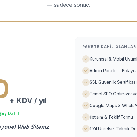
— sadece sonuç.
PAKETE DAHIL OLANLAR
Kurumsal & Mobil Uyuml
Admin Paneli — Kolayca
D
SSL Güvenlik Sertifikası
Temel SEO Optimizasyo
+ KDV / yıl
Google Maps & WhatsA
Şey Dahil
İletişim & Teklif Formu
syonel Web Siteniz
1 Yıl Ücretsiz Teknik D