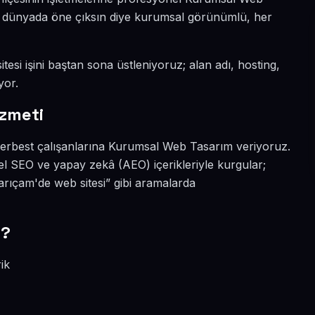
tal dünyada öne çıksın diye kurumsal görünümlü, her
tesi işini baştan sona üstleniyoruz; alan adı, hosting,
yor.
zmeti
serbest çalışanlarına Kurumsal Web Tasarım veriyoruz.
l SEO ve yapay zekâ (AEO) içerikleriyle kurgular;
ıçam'de web sitesi” gibi aramalarda
r?
ik