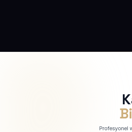
K
Bi
Profesyonel we