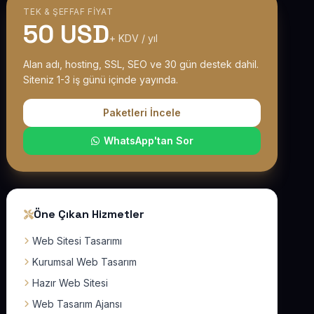
TEK & ŞEFFAF FIYAT
50 USD
+ KDV / yıl
Alan adı, hosting, SSL, SEO ve 30 gün destek dahil.
Siteniz 1-3 iş günü içinde yayında.
Paketleri İncele
WhatsApp'tan Sor
Öne Çıkan Hizmetler
Web Sitesi Tasarımı
Kurumsal Web Tasarım
Hazır Web Sitesi
Web Tasarım Ajansı