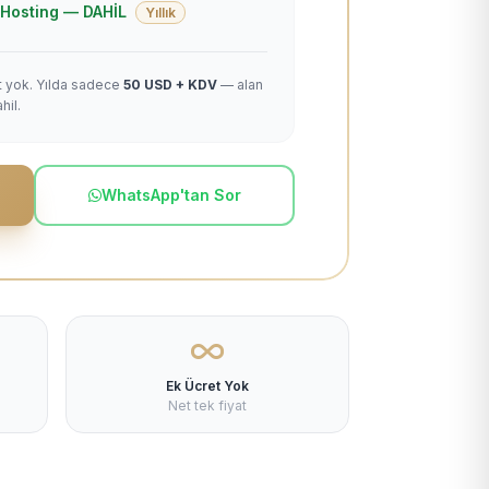
 + Hosting — DAHİL
Yıllık
et yok. Yılda sadece
50 USD + KDV
— alan
hil.
WhatsApp'tan Sor
Ek Ücret Yok
Net tek fiyat