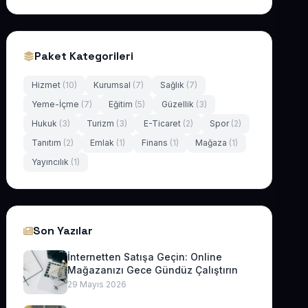
Paket Kategorileri
Hizmet
(10)
Kurumsal
(7)
Sağlık
(7)
Yeme-İçme
(7)
Eğitim
(5)
Güzellik
(3)
Hukuk
(3)
Turizm
(3)
E-Ticaret
(2)
Spor
(2)
Tanıtım
(2)
Emlak
(1)
Finans
(1)
Mağaza
(1)
Yayıncılık
(1)
Son Yazılar
İnternetten Satışa Geçin: Online
Mağazanızı Gece Gündüz Çalıştırın
29 Mayıs 2026