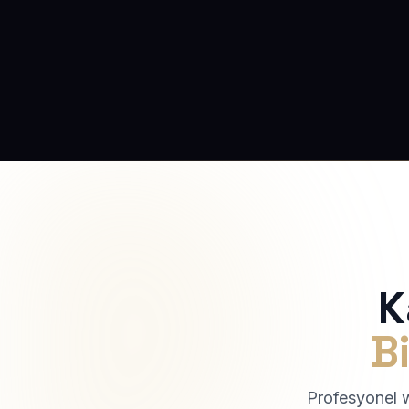
K
Bi
Profesyonel we