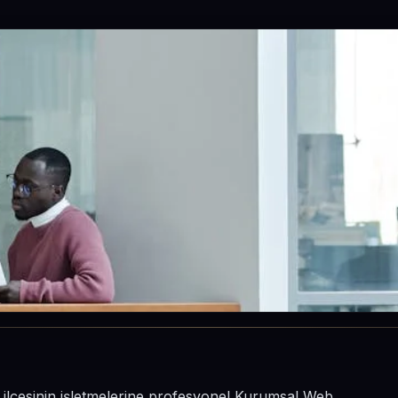
ı ilçesinin işletmelerine profesyonel Kurumsal Web