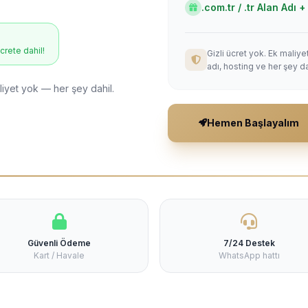
.com.tr / .tr Alan Adı
ücrete dahil!
Gizli ücret yok. Ek maliy
adı, hosting ve her şey da
liyet yok — her şey dahil.
Hemen Başlayalım
Güvenli Ödeme
7/24 Destek
Kart / Havale
WhatsApp hattı