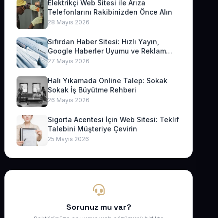
Elektrikçi Web Sitesi ile Arıza
Telefonlarını Rakibinizden Önce Alın
28 Mayıs 2026
Sıfırdan Haber Sitesi: Hızlı Yayın,
Google Haberler Uyumu ve Reklam
Geliri
27 Mayıs 2026
Halı Yıkamada Online Talep: Sokak
Sokak İş Büyütme Rehberi
26 Mayıs 2026
Sigorta Acentesi İçin Web Sitesi: Teklif
Talebini Müşteriye Çevirin
25 Mayıs 2026
Sorunuz mu var?