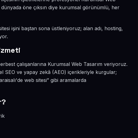
ital dünyada öne çıksın diye kurumsal görünümlü, her
itesi işini baştan sona üstleniyoruz; alan adı, hosting,
yor.
izmeti
 serbest çalışanlarına Kurumsal Web Tasarım veriyoruz.
el SEO ve yapay zekâ (AEO) içerikleriyle kurgular;
aisalı'de web sitesi” gibi aramalarda
r?
rik