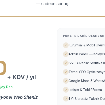
— sadece sonuç.
PAKETE DAHIL OLANLAR
Kurumsal & Mobil Uyuml
Admin Paneli — Kolayca
D
SSL Güvenlik Sertifikası
Temel SEO Optimizasyo
+ KDV / yıl
Google Maps & WhatsA
Şey Dahil
İletişim & Teklif Formu
syonel Web Siteniz
1 Yıl Ücretsiz Teknik D