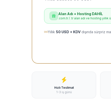
Alan Adı + Hosting DAHİL
.com.tr / .tr alan adı ve hosting yıllık 
Yıllık
50 USD + KDV
dışında sürpriz ma
Hızlı Teslimat
1-3 iş günü