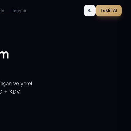
Teklif Al
da
İletişim
ım
lışan ve yerel
SD + KDV.