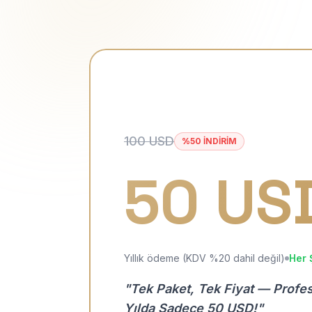
100 USD
%50 İNDİRİM
50 US
Yıllık ödeme (KDV %20 dahil değil)
Her 
"Tek Paket, Tek Fiyat — Profe
Yılda Sadece 50 USD!"