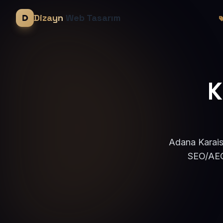
Dizayn
Web Tasarım
K
Adana Karaisa
SEO/AEO 