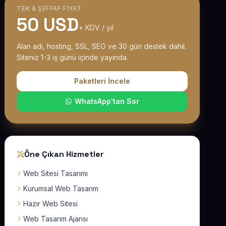
TEK & ŞEFFAF FIYAT
50 USD
+ KDV / yıl
Alan adı, hosting, SSL, SEO ve 30 gün destek dahil.
Siteniz 1-3 iş günü içinde yayında.
Paketleri İncele
WhatsApp'tan Sor
Öne Çıkan Hizmetler
Web Sitesi Tasarımı
Kurumsal Web Tasarım
Hazır Web Sitesi
Web Tasarım Ajansı