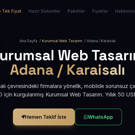
Tek Fiyat
Hazır Sistemler
Paketler
Fiyatlar
Hakkımız
Ana Sayfa
/
Kurumsal Web Tasarım
/
Adana / Karaisalı
urumsal Web Tasar
Adana / Karaisalı
lı çevresindeki firmalara yönelik, mobilde sorunsuz ça
için kurgulanmış Kurumsal Web Tasarım. Yıllık 50 U
Hemen Teklif İste
WhatsApp