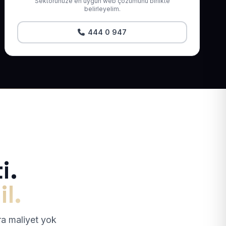
Sektörünüze en uygun web çözümünü birlikte
belirleyelim.
444 0 947
i.
il.
tra maliyet yok