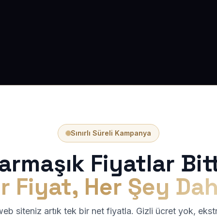
Sınırlı Süreli Kampanya
armaşık Fiyatlar Bitt
r Fiyat, Her Şey Dah
b siteniz artık tek bir net fiyatla. Gizli ücret yok, eks