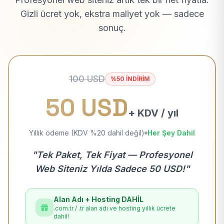
Gizli ücret yok, ekstra maliyet yok — sadece
sonuç.
100 USD
%50 İNDİRİM
50 USD
+ KDV / yıl
Yıllık ödeme (KDV %20 dahil değil)
Her Şey Dahil
"Tek Paket, Tek Fiyat — Profesyonel
Web Siteniz Yılda Sadece 50 USD!"
Alan Adı + Hosting DAHİL
.com.tr / .tr alan adı ve hosting yıllık ücrete
dahil!