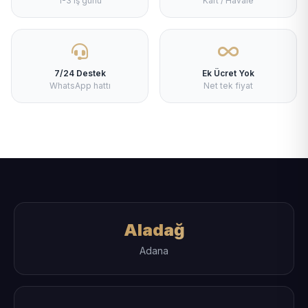
1-3 iş günü
Kart / Havale
7/24 Destek
Ek Ücret Yok
WhatsApp hattı
Net tek fiyat
Aladağ
Adana