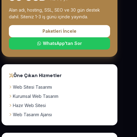
Alan adı, hosting, SSL, SEO ve 30 gün destek
dahil. Siteniz 1-3 iş günü içinde yayında.
Paketleri İncele
WhatsApp'tan Sor
Öne Çıkan Hizmetler
Web Sitesi Tasarımı
Kurumsal Web Tasarım
Hazır Web Sitesi
Web Tasarım Ajansı