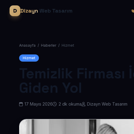
Dizayn
Web Tasarım
Anasayfa
/
Haberler
/
Hizmet
Hizmet
Temizlik Firması 
Giden Yol
17 Mayıs 2026
2 dk okuma
Dizayn Web Tasarım