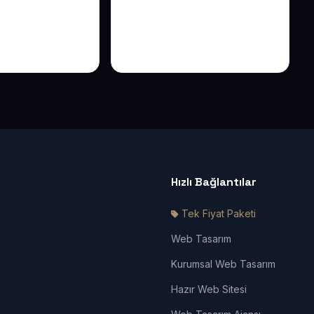
ada Online
Tesisatçı Web Sitesi ile
ak Sokak İş
Su Kaçağı ve Kombi
ehberi
Arızasında Aranan İlk
Numara Olun
Hızlı Bağlantılar
Tek Fiyat Paketi
Web Tasarım
Kurumsal Web Tasarım
Hazır Web Sitesi