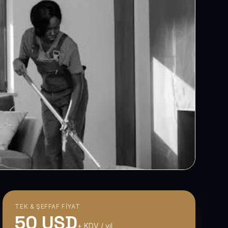
TEK & ŞEFFAF FIYAT
50 USD
+ KDV / yıl