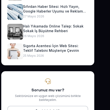
Sıfırdan Haber Sitesi: Hızlı Yayın,
Google Haberler Uyumu ve Reklam
Geliri
27 Mayıs 2026
Halı Yıkamada Online Talep: Sokak
Sokak İş Büyütme Rehberi
26 Mayıs 2026
Sigorta Acentesi İçin Web Sitesi:
Teklif Talebini Müşteriye Çevirin
25 Mayıs 2026
Sorunuz mu var?
Sektörünüze en uygun web çözümünü birlikte
belirleyelim.