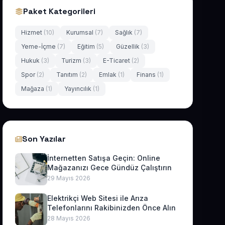
Paket Kategorileri
Hizmet
(10)
Kurumsal
(7)
Sağlık
(7)
Yeme-İçme
(7)
Eğitim
(5)
Güzellik
(3)
Hukuk
(3)
Turizm
(3)
E-Ticaret
(2)
Spor
(2)
Tanıtım
(2)
Emlak
(1)
Finans
(1)
Mağaza
(1)
Yayıncılık
(1)
Son Yazılar
İnternetten Satışa Geçin: Online
Mağazanızı Gece Gündüz Çalıştırın
29 Mayıs 2026
Elektrikçi Web Sitesi ile Arıza
Telefonlarını Rakibinizden Önce Alın
28 Mayıs 2026