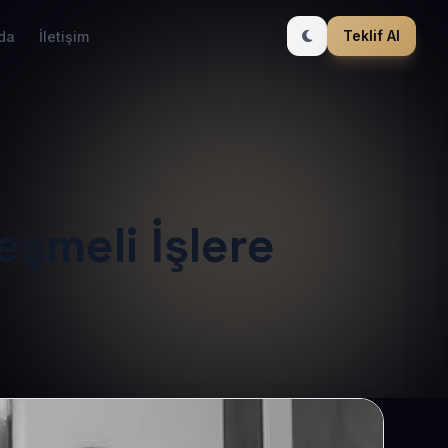
Teklif Al
da
İletişim
eşmeli İşlere