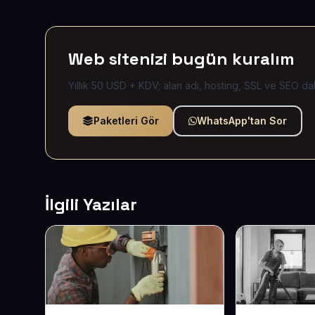
Web sitenizi bugün kuralım
Yıllık 50 USD + KDV; alan adı, hosting, SSL ve SEO dah
Paketleri Gör
WhatsApp'tan Sor
İlgili Yazılar