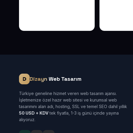
Elektrikçi Web Sitesi ile
Halı Yıkam
Arıza Telefonlarını
Talep: Sok
Rakibinizden Önce Alın
Büyütme R
Dizayn
Web Tasarım
Türkiye geneline hizmet veren web tasarım ajansı.
İşletmenize özel hazır web sitesi ve kurumsal web
tasarımını alan adı, hosting, SSL ve temel SEO dahil yıllık
50 USD + KDV
tek fiyatla, 1-3 iş günü içinde yayına
alıyoruz.