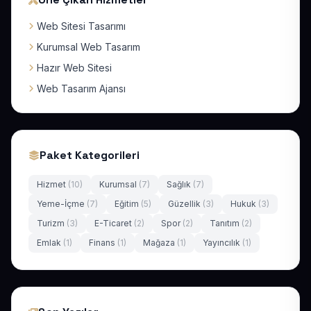
Web Sitesi Tasarımı
Kurumsal Web Tasarım
Hazır Web Sitesi
Web Tasarım Ajansı
Paket Kategorileri
Hizmet
(10)
Kurumsal
(7)
Sağlık
(7)
Yeme-İçme
(7)
Eğitim
(5)
Güzellik
(3)
Hukuk
(3)
Turizm
(3)
E-Ticaret
(2)
Spor
(2)
Tanıtım
(2)
Emlak
(1)
Finans
(1)
Mağaza
(1)
Yayıncılık
(1)