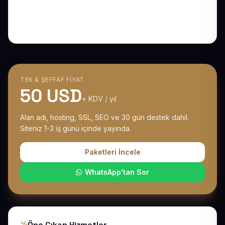
Tesisatçı Web Sitesi ile Su Kaçağı ve
Kombi Arızasında Aranan İlk Numara Olun
TEK & ŞEFFAF FIYAT
50 USD
+ KDV / yıl
Alan adı, hosting, SSL, SEO ve 30 gün destek dahil.
Siteniz 1-3 iş günü içinde yayında.
Paketleri İncele
WhatsApp'tan Sor
Öne Çıkan Hizmetler