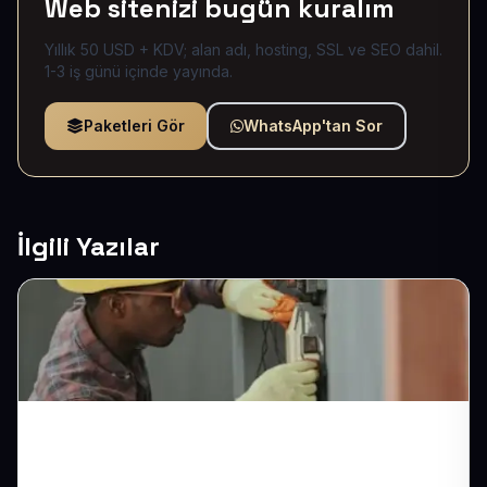
Web sitenizi bugün kuralım
Yıllık 50 USD + KDV; alan adı, hosting, SSL ve SEO dahil.
1-3 iş günü içinde yayında.
Paketleri Gör
WhatsApp'tan Sor
İlgili Yazılar
Elektrikçi Web Sitesi ile Arıza Telefonlarını
Rakibinizden Önce Alın