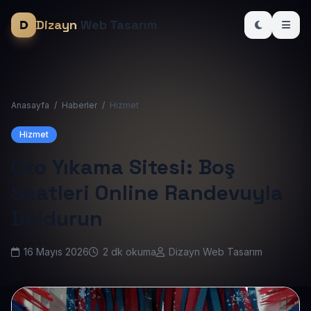
Dizayn
Web Tasarım
Anasayfa
/
Haberler
/
Hizmet
Hizmet
Oto Yıkama Sitesi: Boş
Saatleri Online Randevuyla
Doldurun
16 Mayıs 2026
2 dk okuma
Dizayn Web Tasarım