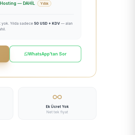
 + Hosting — DAHİL
Yıllık
et yok. Yılda sadece
50 USD + KDV
— alan
hil.
WhatsApp'tan Sor
Ek Ücret Yok
Net tek fiyat