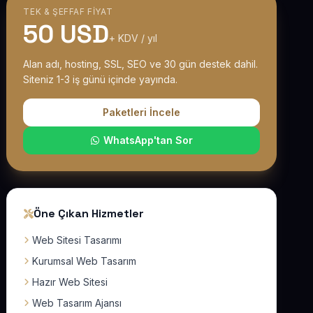
TEK & ŞEFFAF FIYAT
50 USD
+ KDV / yıl
Alan adı, hosting, SSL, SEO ve 30 gün destek dahil.
Siteniz 1-3 iş günü içinde yayında.
Paketleri İncele
WhatsApp'tan Sor
Öne Çıkan Hizmetler
Web Sitesi Tasarımı
Kurumsal Web Tasarım
Hazır Web Sitesi
Web Tasarım Ajansı