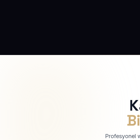
K
Bi
Profesyonel we