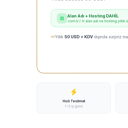
Alan Adı + Hosting DAHİL
.com.tr / .tr alan adı ve hosting yıllık 
Yıllık
50 USD + KDV
dışında sürpriz ma
Hızlı Teslimat
1-3 iş günü