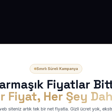
Sınırlı Süreli Kampanya
armaşık Fiyatlar Bitt
r Fiyat, Her Şey Dah
b siteniz artık tek bir net fiyatla. Gizli ücret yok, eks