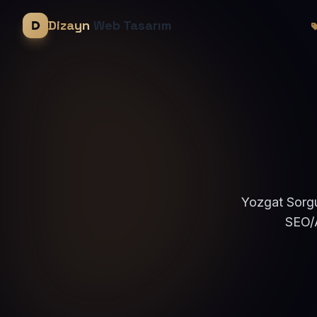
Dizayn
Web Tasarım
Yozgat Sorgu
SEO/A