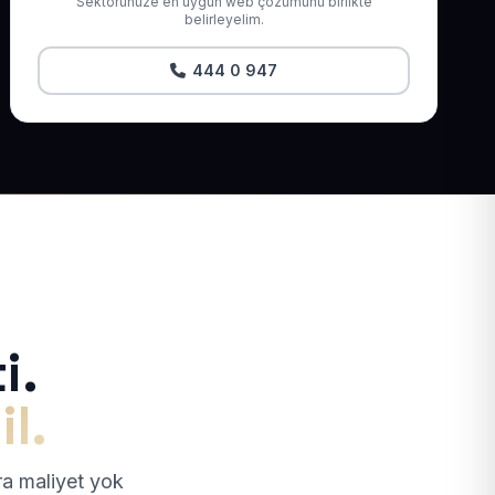
Sektörünüze en uygun web çözümünü birlikte
belirleyelim.
444 0 947
i.
il.
tra maliyet yok