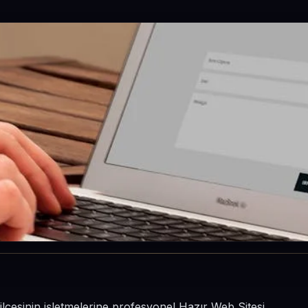
ilçesinin işletmelerine profesyonel Hazır Web Sitesi