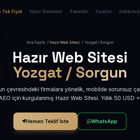
Tek Fiyat
Hazır Sistemler
Paketler
Fiyatlar
Hakkımız
Ana Sayfa
/
Hazır Web Sitesi
/
Yozgat / Sorgun
Hazır Web Sitesi
Yozgat / Sorgun
n çevresindeki firmalara yönelik, mobilde sorunsuz çal
EO için kurgulanmış Hazır Web Sitesi. Yıllık 50 USD 
Hemen Teklif İste
WhatsApp