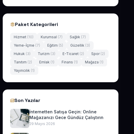
Paket Kategorileri
Hizmet
(10)
Kurumsal
(7)
Sağlık
(7)
Yeme-İçme
(7)
Eğitim
(5)
Güzellik
(3)
Hukuk
(3)
Turizm
(3)
E-Ticaret
(2)
Spor
(2)
Tanıtım
(2)
Emlak
(1)
Finans
(1)
Mağaza
(1)
Yayıncılık
(1)
Son Yazılar
İnternetten Satışa Geçin: Online
Mağazanızı Gece Gündüz Çalıştırın
29 Mayıs 2026