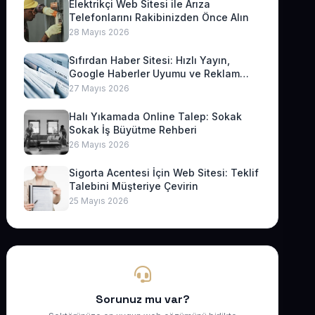
Elektrikçi Web Sitesi ile Arıza
Telefonlarını Rakibinizden Önce Alın
28 Mayıs 2026
Sıfırdan Haber Sitesi: Hızlı Yayın,
Google Haberler Uyumu ve Reklam
Geliri
27 Mayıs 2026
Halı Yıkamada Online Talep: Sokak
Sokak İş Büyütme Rehberi
26 Mayıs 2026
Sigorta Acentesi İçin Web Sitesi: Teklif
Talebini Müşteriye Çevirin
25 Mayıs 2026
Sorunuz mu var?