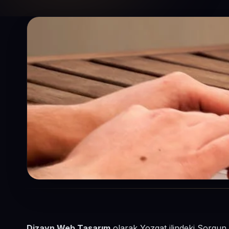
Dizayn Web Tasarım
olarak Yozgat ilindeki Sorgun 