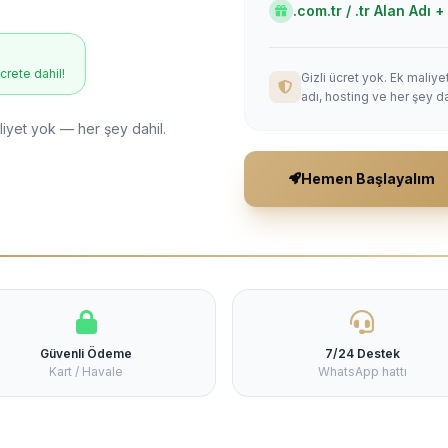
.com.tr / .tr Alan Adı
ücrete dahil!
Gizli ücret yok. Ek maliy
adı, hosting ve her şey da
liyet yok — her şey dahil.
Hemen Başlayalım
Güvenli Ödeme
7/24 Destek
Kart / Havale
WhatsApp hattı