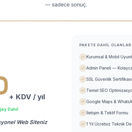
— sadece sonuç.
PAKETE DAHIL OLANLAR
Kurumsal & Mobil Uyuml
Admin Paneli — Kolayca
D
SSL Güvenlik Sertifikası
Temel SEO Optimizasyo
+ KDV / yıl
Google Maps & WhatsA
Şey Dahil
İletişim & Teklif Formu
syonel Web Siteniz
1 Yıl Ücretsiz Teknik D