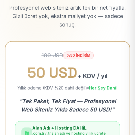
Profesyonel web siteniz artık tek bir net fiyatla.
Gizli ücret yok, ekstra maliyet yok — sadece
sonuç.
100 USD
%50 İNDİRİM
50 USD
+ KDV / yıl
Yıllık ödeme (KDV %20 dahil değil)
Her Şey Dahil
"Tek Paket, Tek Fiyat — Profesyonel
Web Siteniz Yılda Sadece 50 USD!"
Alan Adı + Hosting DAHİL
.com.tr / .tr alan adı ve hosting yıllık ücrete