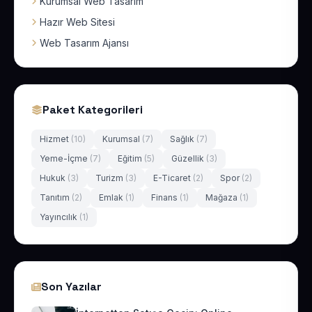
Kurumsal Web Tasarım
Hazır Web Sitesi
Web Tasarım Ajansı
Paket Kategorileri
Hizmet
(10)
Kurumsal
(7)
Sağlık
(7)
Yeme-İçme
(7)
Eğitim
(5)
Güzellik
(3)
Hukuk
(3)
Turizm
(3)
E-Ticaret
(2)
Spor
(2)
Tanıtım
(2)
Emlak
(1)
Finans
(1)
Mağaza
(1)
Yayıncılık
(1)
Son Yazılar