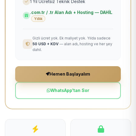
1 Yıl Ücretsiz Teknik Destek
.com.tr / .tr Alan Adı + Hosting — DAHİL
Yıllık
Gizli ücret yok. Ek maliyet yok. Yılda sadece
50 USD + KDV
— alan adı, hosting ve her şey
dahil.
Hemen Başlayalım
WhatsApp'tan Sor