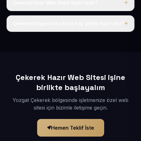
Çekerek Hazır Web Sitesi fiyatı nedir?
Tek fiyat uygulanır: yıllık 50 USD + KDV. Bu bedele alan
adı, hosting, SSL ve temel SEO da dahildir.
Çekerek bölgesinde siteniz kaç günde hazır olur?
İçerikleriniz elimize geçtikten sonra siteniz 1-3 iş günü
içerisinde yayına alınır.
Çekerek Hazır Web Sitesi işine
birlikte başlayalım
Yozgat Çekerek bölgesinde işletmenize özel web
sitesi için bizimle iletişime geçin.
Hemen Teklif İste