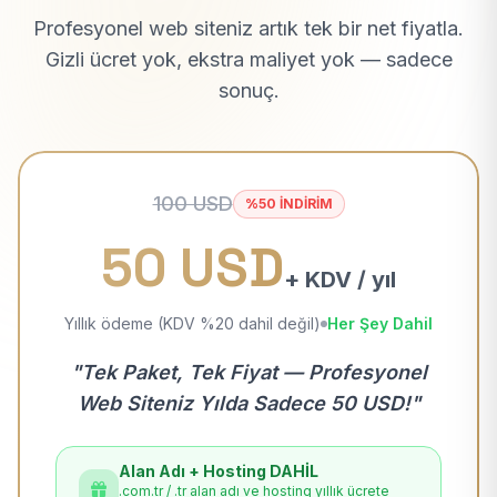
Profesyonel web siteniz artık tek bir net fiyatla.
Gizli ücret yok, ekstra maliyet yok — sadece
sonuç.
100 USD
%50 İNDİRİM
50 USD
+ KDV / yıl
Yıllık ödeme (KDV %20 dahil değil)
Her Şey Dahil
"Tek Paket, Tek Fiyat — Profesyonel
Web Siteniz Yılda Sadece 50 USD!"
Alan Adı + Hosting DAHİL
.com.tr / .tr alan adı ve hosting yıllık ücrete