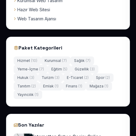
Kurumsal Web Tasarım
Hazır Web Sitesi
Web Tasarım Ajansı
Paket Kategorileri
Hizmet
(10)
Kurumsal
(7)
Sağlık
(7)
Yeme-İçme
(7)
Eğitim
(5)
Güzellik
(3)
Hukuk
(3)
Turizm
(3)
E-Ticaret
(2)
Spor
(2)
Tanıtım
(2)
Emlak
(1)
Finans
(1)
Mağaza
(1)
Yayıncılık
(1)
Son Yazılar