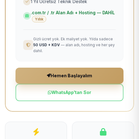
1 Yıl Ücretsiz Teknik Destek
.com.tr / .tr Alan Adı + Hosting — DAHİL
Yıllık
Gizli ücret yok. Ek maliyet yok. Yılda sadece
50 USD + KDV
— alan adı, hosting ve her şey
dahil.
Hemen Başlayalım
WhatsApp'tan Sor