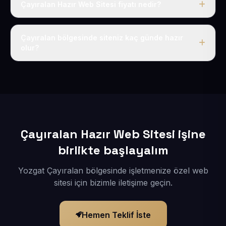
Çayıralan Hazır Web Sitesi fiyatı nedir?
Tek fiyat uygulanır: yıllık 50 USD + KDV. Bu bedele alan
adı, hosting, SSL ve temel SEO da dahildir.
Çayıralan bölgesinde siteniz kaç günde hazır
olur?
İçerikleriniz elimize geçtikten sonra siteniz 1-3 iş günü
içerisinde yayına alınır.
Çayıralan Hazır Web Sitesi işine
birlikte başlayalım
Yozgat Çayıralan bölgesinde işletmenize özel web
sitesi için bizimle iletişime geçin.
Hemen Teklif İste