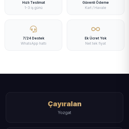
Hızlı Teslimat
Güvenli Ödeme
1-3 iş günü
Kart / Havale
7/24 Destek
Ek Ücret Yok
WhatsApp hattı
Net tek fiyat
Çayıralan
Yozgat