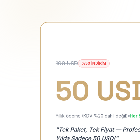
100 USD
%50 İNDİRİM
50 US
Yıllık ödeme (KDV %20 dahil değil)
Her 
"Tek Paket, Tek Fiyat — Profe
Yılda Sadece 50 USD!"