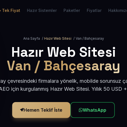
Tek Fiyat
Hazır Sistemler
Paketler
Fiyatlar
Hakkımız
Ana Sayfa
/
Hazır Web Sitesi
/
Van / Bahçesaray
Hazır Web Sitesi
Van / Bahçesaray
y çevresindeki firmalara yönelik, mobilde sorunsuz ça
EO için kurgulanmış Hazır Web Sitesi. Yıllık 50 USD 
Hemen Teklif İste
WhatsApp