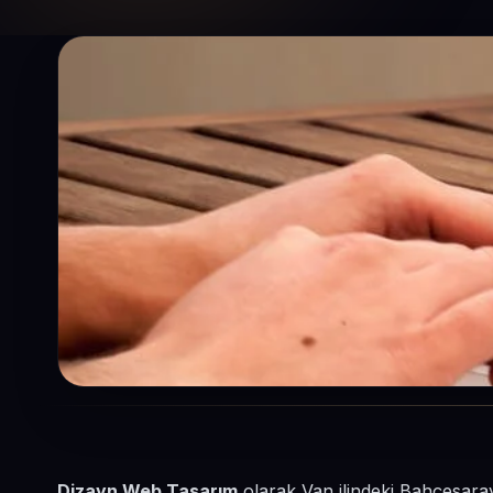
Dizayn Web Tasarım
olarak Van ilindeki Bahçesaray