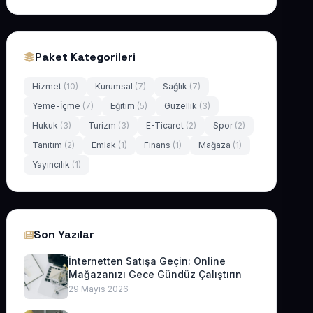
Paket Kategorileri
Hizmet
(10)
Kurumsal
(7)
Sağlık
(7)
Yeme-İçme
(7)
Eğitim
(5)
Güzellik
(3)
Hukuk
(3)
Turizm
(3)
E-Ticaret
(2)
Spor
(2)
Tanıtım
(2)
Emlak
(1)
Finans
(1)
Mağaza
(1)
Yayıncılık
(1)
Son Yazılar
İnternetten Satışa Geçin: Online
Mağazanızı Gece Gündüz Çalıştırın
29 Mayıs 2026