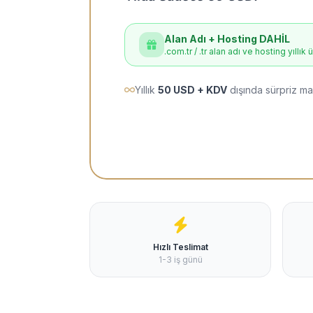
Alan Adı + Hosting DAHİL
.com.tr / .tr alan adı ve hosting yıllık 
Yıllık
50 USD + KDV
dışında sürpriz ma
Hızlı Teslimat
1-3 iş günü