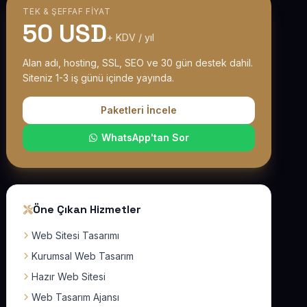
TEK & ŞEFFAF FIYAT
50 USD
+ KDV / yıl
Alan adı, hosting, SSL, SEO ve 30 gün destek dahil.
Siteniz 1-3 iş günü içinde yayında.
Paketleri İncele
WhatsApp'tan Sor
Öne Çıkan Hizmetler
Web Sitesi Tasarımı
Kurumsal Web Tasarım
Hazır Web Sitesi
Web Tasarım Ajansı