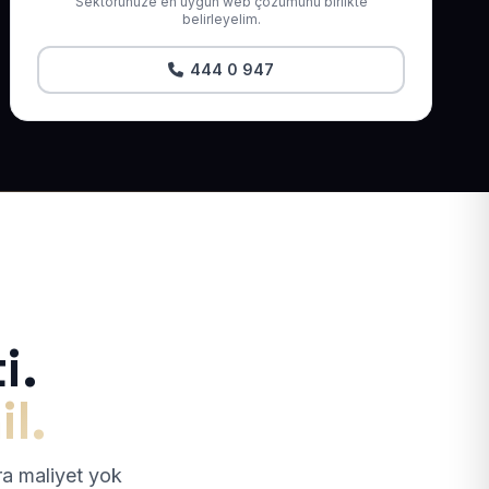
Sektörünüze en uygun web çözümünü birlikte
belirleyelim.
444 0 947
i.
il.
tra maliyet yok