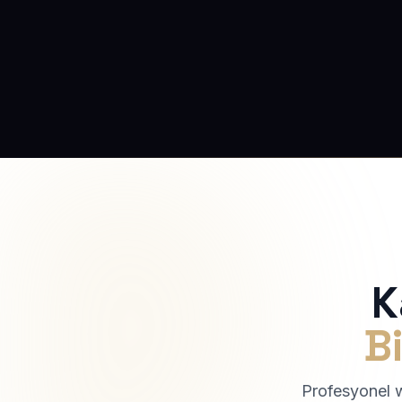
K
Bi
Profesyonel we