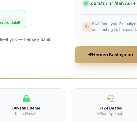
.com.tr / .tr Alan Adı
ücrete dahil!
Gizli ücret yok. Ek maliy
adı, hosting ve her şey da
liyet yok — her şey dahil.
Hemen Başlayalım
Güvenli Ödeme
7/24 Destek
Kart / Havale
WhatsApp hattı