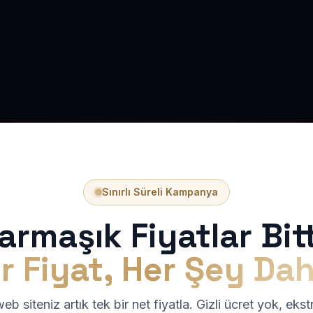
Sınırlı Süreli Kampanya
armaşık Fiyatlar Bitt
r Fiyat, Her Şey Dah
b siteniz artık tek bir net fiyatla. Gizli ücret yok, eks