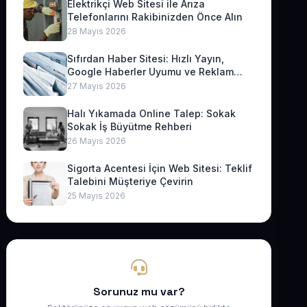
Elektrikçi Web Sitesi ile Arıza
Telefonlarını Rakibinizden Önce Alın
28 Mayıs 2026
Sıfırdan Haber Sitesi: Hızlı Yayın,
Google Haberler Uyumu ve Reklam
Geliri
27 Mayıs 2026
Halı Yıkamada Online Talep: Sokak
Sokak İş Büyütme Rehberi
26 Mayıs 2026
Sigorta Acentesi İçin Web Sitesi: Teklif
Talebini Müşteriye Çevirin
25 Mayıs 2026
Sorunuz mu var?