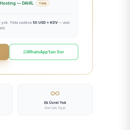
 + Hosting — DAHİL
Yıllık
et yok. Yılda sadece
50 USD + KDV
— alan
hil.
WhatsApp'tan Sor
Ek Ücret Yok
Net tek fiyat