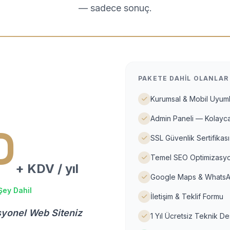
— sadece sonuç.
PAKETE DAHIL OLANLAR
Kurumsal & Mobil Uyuml
Admin Paneli — Kolayca
D
SSL Güvenlik Sertifikası
Temel SEO Optimizasyo
+ KDV / yıl
Google Maps & WhatsA
Şey Dahil
İletişim & Teklif Formu
syonel Web Siteniz
1 Yıl Ücretsiz Teknik D