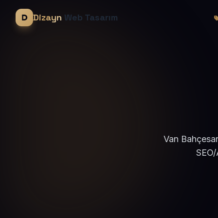
Dizayn
Web Tasarım
Van Bahçesara
SEO/A