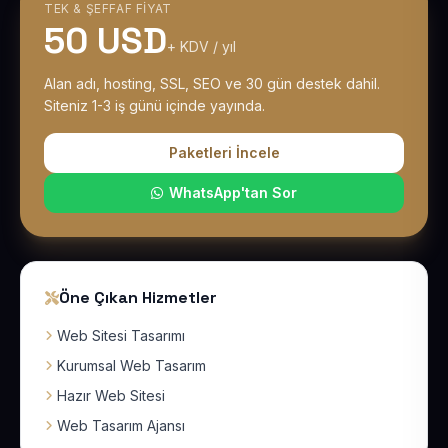
TEK & ŞEFFAF FIYAT
50 USD
+ KDV / yıl
Alan adı, hosting, SSL, SEO ve 30 gün destek dahil.
Siteniz 1-3 iş günü içinde yayında.
Paketleri İncele
WhatsApp'tan Sor
Öne Çıkan Hizmetler
Web Sitesi Tasarımı
Kurumsal Web Tasarım
Hazır Web Sitesi
Web Tasarım Ajansı