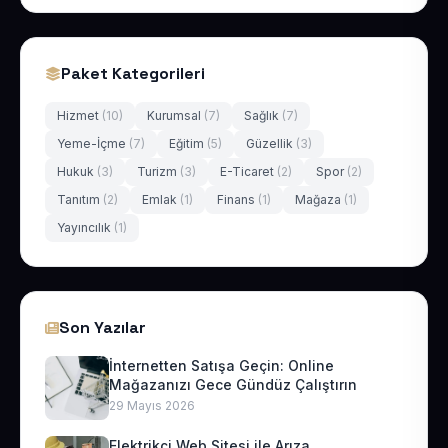
Paket Kategorileri
Hizmet
(10)
Kurumsal
(7)
Sağlık
(7)
Yeme-İçme
(7)
Eğitim
(5)
Güzellik
(3)
Hukuk
(3)
Turizm
(3)
E-Ticaret
(2)
Spor
(2)
Tanıtım
(2)
Emlak
(1)
Finans
(1)
Mağaza
(1)
Yayıncılık
(1)
Son Yazılar
İnternetten Satışa Geçin: Online
Mağazanızı Gece Gündüz Çalıştırın
29 Mayıs 2026
Elektrikçi Web Sitesi ile Arıza