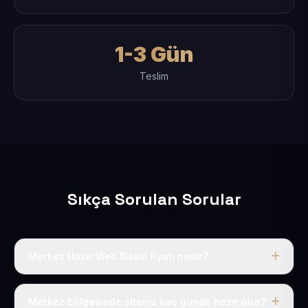
1-3 Gün
Teslim
Sıkça Sorulan Sorular
Merkez Hazır Web Sitesi fiyatı nedir?
Tek fiyat uygulanır: yıllık 50 USD + KDV. Bu bedele alan
adı, hosting, SSL ve temel SEO da dahildir.
Merkez bölgesinde siteniz kaç günde hazır olur?