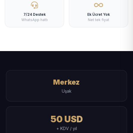
7/24 Destek
Ek Ücret Yok
WhatsApp hattı
Net tek fiyat
Merkez
Uşak
50 USD
+ KDV / yıl