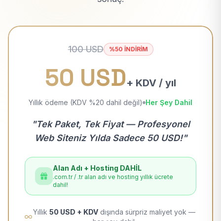
100 USD
%50 İNDİRİM
50 USD
+ KDV / yıl
Yıllık ödeme (KDV %20 dahil değil)
Her Şey Dahil
"Tek Paket, Tek Fiyat — Profesyonel
Web Siteniz Yılda Sadece 50 USD!"
Alan Adı + Hosting DAHİL
.com.tr / .tr alan adı ve hosting yıllık ücrete
dahil!
Yıllık
50 USD + KDV
dışında sürpriz maliyet yok —