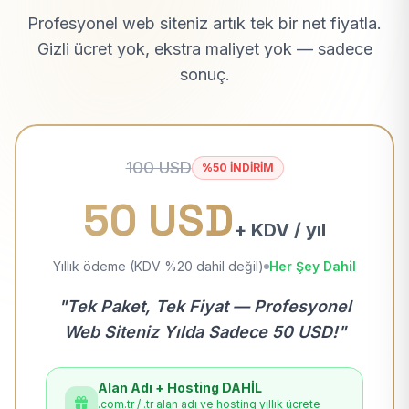
Profesyonel web siteniz artık tek bir net fiyatla.
Gizli ücret yok, ekstra maliyet yok — sadece
sonuç.
100 USD
%50 İNDİRİM
50 USD
+ KDV / yıl
Yıllık ödeme (KDV %20 dahil değil)
Her Şey Dahil
"Tek Paket, Tek Fiyat — Profesyonel
Web Siteniz Yılda Sadece 50 USD!"
Alan Adı + Hosting DAHİL
.com.tr / .tr alan adı ve hosting yıllık ücrete