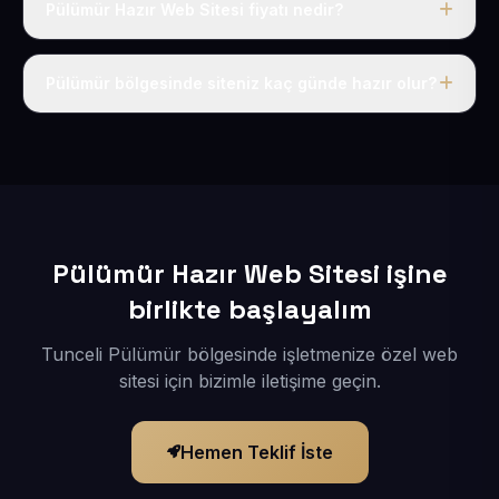
Pülümür Hazır Web Sitesi fiyatı nedir?
Tek fiyat uygulanır: yıllık 50 USD + KDV. Bu bedele alan
adı, hosting, SSL ve temel SEO da dahildir.
Pülümür bölgesinde siteniz kaç günde hazır olur?
İçerikleriniz elimize geçtikten sonra siteniz 1-3 iş günü
içerisinde yayına alınır.
Pülümür Hazır Web Sitesi işine
birlikte başlayalım
Tunceli Pülümür bölgesinde işletmenize özel web
sitesi için bizimle iletişime geçin.
Hemen Teklif İste