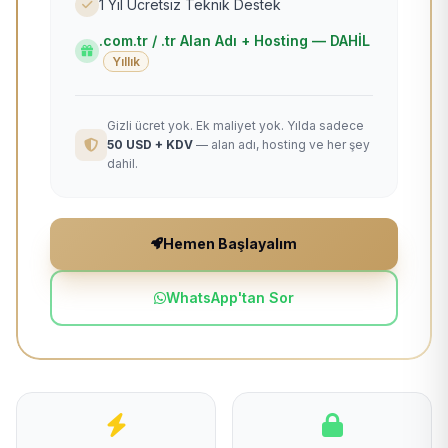
1 Yıl Ücretsiz Teknik Destek
.com.tr / .tr Alan Adı + Hosting — DAHİL
Yıllık
Gizli ücret yok. Ek maliyet yok. Yılda sadece
50 USD + KDV
— alan adı, hosting ve her şey
dahil.
Hemen Başlayalım
WhatsApp'tan Sor