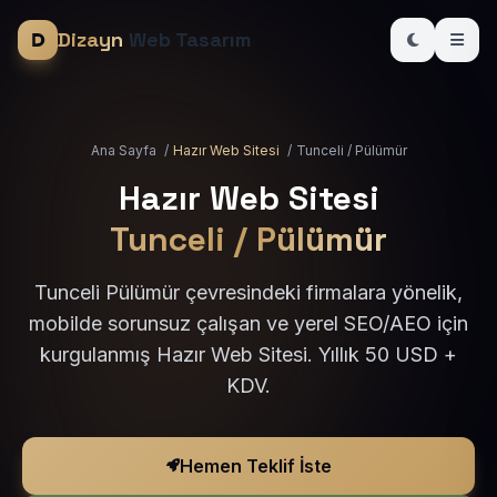
Dizayn
Web Tasarım
Ana Sayfa
/
Hazır Web Sitesi
/
Tunceli / Pülümür
Hazır Web Sitesi
Tunceli / Pülümür
Tunceli Pülümür çevresindeki firmalara yönelik,
mobilde sorunsuz çalışan ve yerel SEO/AEO için
kurgulanmış Hazır Web Sitesi. Yıllık 50 USD +
KDV.
Hemen Teklif İste