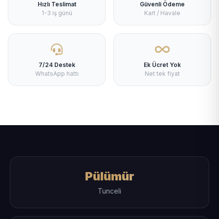
Hızlı Teslimat
Güvenli Ödeme
1-3 iş günü
Kart / Havale
7/24 Destek
Ek Ücret Yok
WhatsApp hattı
Net tek fiyat
Pülümür
Tunceli