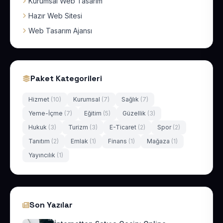
Kurumsal Web Tasarım
Hazır Web Sitesi
Web Tasarım Ajansı
Paket Kategorileri
Hizmet
(10)
Kurumsal
(7)
Sağlık
(7)
Yeme-İçme
(7)
Eğitim
(5)
Güzellik
(3)
Hukuk
(3)
Turizm
(3)
E-Ticaret
(2)
Spor
(2)
Tanıtım
(2)
Emlak
(1)
Finans
(1)
Mağaza
(1)
Yayıncılık
(1)
Son Yazılar