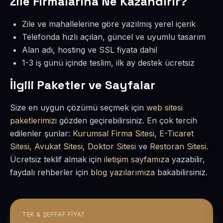
Zile Firmalarına Ne Kazandırır?
Zile ve mahallelerine göre yazılmış yerel içerik
Telefonda hızlı açılan, güncel ve uyumlu tasarım
Alan adı, hosting ve SSL fiyata dahil
1-3 iş günü içinde teslim, ilk ay destek ücretsiz
İlgili Paketler ve Sayfalar
Size en uygun çözümü seçmek için
web sitesi
paketlerimizi
gözden geçirebilirsiniz. En çok tercih
edilenler şunlar:
Kurumsal Firma Sitesi
,
E-Ticaret
Sitesi
,
Avukat Sitesi
,
Doktor Sitesi
ve
Restoran Sitesi
.
Ücretsiz teklif almak için
iletişim sayfamıza
yazabilir,
faydalı rehberler için
blog yazılarımıza
bakabilirsiniz.
TEK & ŞEFFAF FIYAT