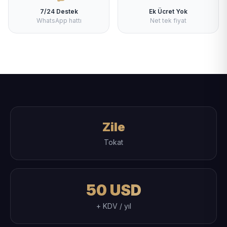
7/24 Destek
Ek Ücret Yok
WhatsApp hattı
Net tek fiyat
Zile
Tokat
50 USD
+ KDV / yıl