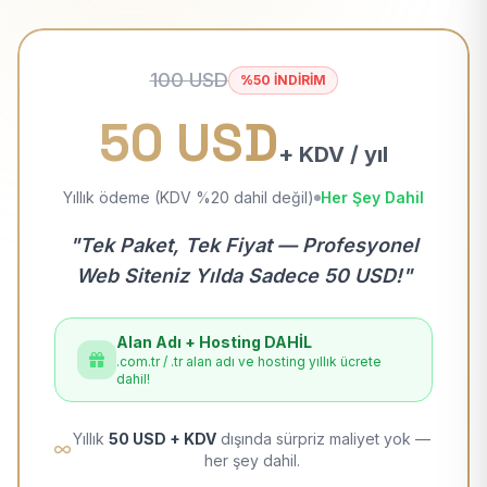
100 USD
%50 İNDİRİM
50 USD
+ KDV / yıl
Yıllık ödeme (KDV %20 dahil değil)
Her Şey Dahil
"Tek Paket, Tek Fiyat — Profesyonel
Web Siteniz Yılda Sadece 50 USD!"
Alan Adı + Hosting DAHİL
.com.tr / .tr alan adı ve hosting yıllık ücrete
dahil!
Yıllık
50 USD + KDV
dışında sürpriz maliyet yok —
her şey dahil.