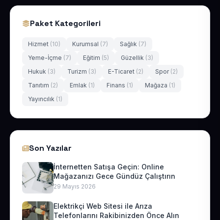
Paket Kategorileri
Hizmet
(10)
Kurumsal
(7)
Sağlık
(7)
Yeme-İçme
(7)
Eğitim
(5)
Güzellik
(3)
Hukuk
(3)
Turizm
(3)
E-Ticaret
(2)
Spor
(2)
Tanıtım
(2)
Emlak
(1)
Finans
(1)
Mağaza
(1)
Yayıncılık
(1)
Son Yazılar
İnternetten Satışa Geçin: Online
Mağazanızı Gece Gündüz Çalıştırın
29 Mayıs 2026
Elektrikçi Web Sitesi ile Arıza
Telefonlarını Rakibinizden Önce Alın