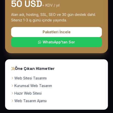
50 USD
+ KDV / yıl
Alan adı, hosting, SSL, SEO ve 30 gün destek dahil.
Siteniz 1-3 iş günü içinde yayında.
Paketleri İncele
WhatsApp'tan Sor
Öne Çıkan Hizmetler
Web Sitesi Tasarımı
Kurumsal Web Tasarım
Hazır Web Sitesi
Web Tasarım Ajansı