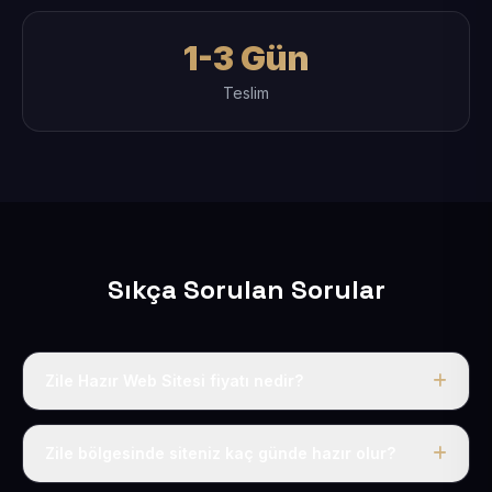
1-3 Gün
Teslim
Sıkça Sorulan Sorular
Zile Hazır Web Sitesi fiyatı nedir?
Tek fiyat uygulanır: yıllık 50 USD + KDV. Bu bedele alan
adı, hosting, SSL ve temel SEO da dahildir.
Zile bölgesinde siteniz kaç günde hazır olur?