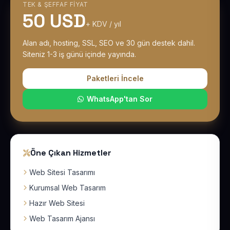
TEK & ŞEFFAF FIYAT
50 USD
+ KDV / yıl
Alan adı, hosting, SSL, SEO ve 30 gün destek dahil.
Siteniz 1-3 iş günü içinde yayında.
Paketleri İncele
WhatsApp'tan Sor
Öne Çıkan Hizmetler
Web Sitesi Tasarımı
Kurumsal Web Tasarım
Hazır Web Sitesi
Web Tasarım Ajansı