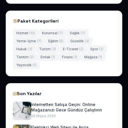
Paket Kategorileri
Hizmet
(10)
Kurumsal
(7)
Sağlık
(7)
Yeme-İçme
(7)
Eğitim
(5)
Güzellik
(3)
Hukuk
(3)
Turizm
(3)
E-Ticaret
(2)
Spor
(2)
Tanıtım
(2)
Emlak
(1)
Finans
(1)
Mağaza
(1)
Yayıncılık
(1)
Son Yazılar
İnternetten Satışa Geçin: Online
Mağazanızı Gece Gündüz Çalıştırın
29 Mayıs 2026
Elektrikçi Web Sitesi ile Arıza