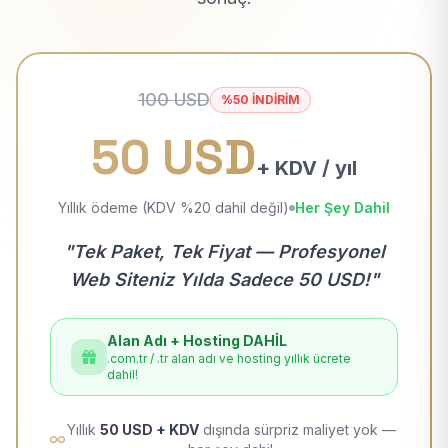
100 USD
%50 İNDİRİM
50 USD
+ KDV / yıl
Yıllık ödeme (KDV %20 dahil değil)
Her Şey Dahil
"Tek Paket, Tek Fiyat — Profesyonel
Web Siteniz Yılda Sadece 50 USD!"
Alan Adı + Hosting DAHİL
.com.tr / .tr alan adı ve hosting yıllık ücrete
dahil!
Yıllık
50 USD + KDV
dışında sürpriz maliyet yok —