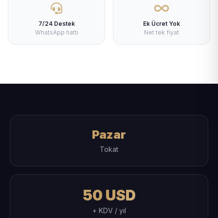
7/24 Destek
Ek Ücret Yok
WhatsApp hattı
Net tek fiyat
Pazar
Tokat
50 USD
+ KDV / yıl