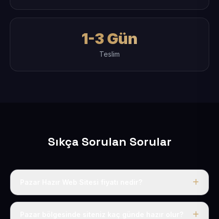
1-3 Gün
Teslim
Sıkça Sorulan Sorular
Pazar Hazır Web Sitesi fiyatı nedir?
Tek fiyat uygulanır: yıllık 50 USD + KDV. Bu bedele alan
adı, hosting, SSL ve temel SEO da dahildir.
Pazar bölgesinde siteniz kaç günde hazır olur?