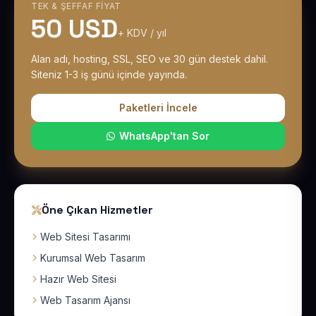
TEK & ŞEFFAF FIYAT
50 USD
+ KDV / yıl
Alan adı, hosting, SSL, SEO ve 30 gün destek dahil.
Siteniz 1-3 iş günü içinde yayında.
Paketleri İncele
WhatsApp'tan Sor
Öne Çıkan Hizmetler
Web Sitesi Tasarımı
Kurumsal Web Tasarım
Hazır Web Sitesi
Web Tasarım Ajansı