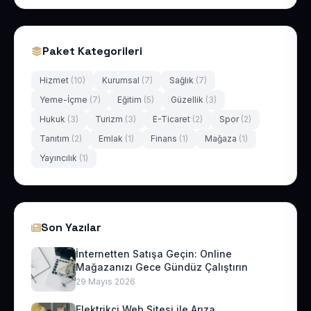
Paket Kategorileri
Hizmet
(10)
Kurumsal
(7)
Sağlık
(7)
Yeme-İçme
(7)
Eğitim
(5)
Güzellik
(3)
Hukuk
(3)
Turizm
(3)
E-Ticaret
(2)
Spor
(2)
Tanıtım
(2)
Emlak
(1)
Finans
(1)
Mağaza
(1)
Yayıncılık
(1)
Son Yazılar
İnternetten Satışa Geçin: Online
Mağazanızı Gece Gündüz Çalıştırın
29 Mayıs 2026
Elektrikçi Web Sitesi ile Arıza