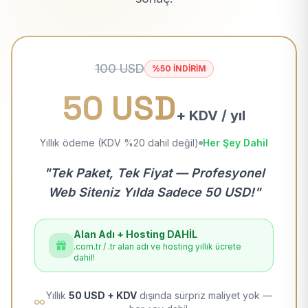
100 USD
%50 İNDİRİM
50 USD
+ KDV / yıl
Yıllık ödeme (KDV %20 dahil değil)
Her Şey Dahil
"Tek Paket, Tek Fiyat — Profesyonel
Web Siteniz Yılda Sadece 50 USD!"
Alan Adı + Hosting DAHİL
.com.tr / .tr alan adı ve hosting yıllık ücrete
dahil!
Yıllık
50 USD + KDV
dışında sürpriz maliyet yok —