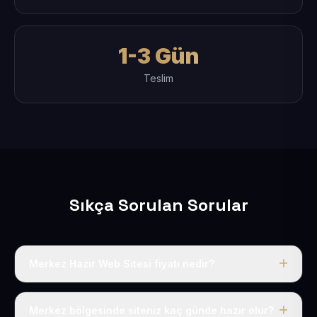
1-3 Gün
Teslim
Sıkça Sorulan Sorular
Merkez Hazır Web Sitesi fiyatı nedir?
Tek fiyat uygulanır: yıllık 50 USD + KDV. Bu bedele alan
adı, hosting, SSL ve temel SEO da dahildir.
Merkez bölgesinde siteniz kaç günde hazır olur?