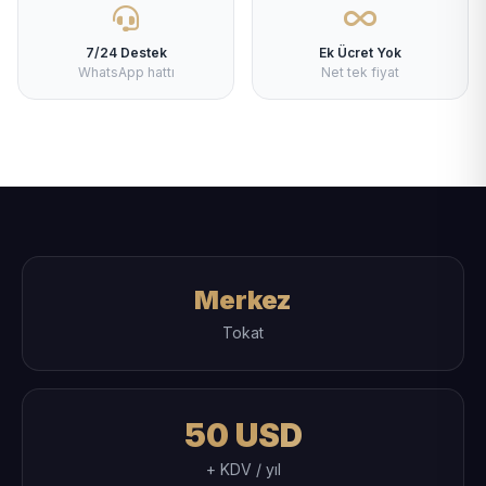
7/24 Destek
Ek Ücret Yok
WhatsApp hattı
Net tek fiyat
Merkez
Tokat
50 USD
+ KDV / yıl