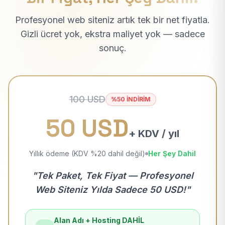
Profesyonel web siteniz artık tek bir net fiyatla.
Gizli ücret yok, ekstra maliyet yok — sadece
sonuç.
100 USD
%50 İNDİRİM
50 USD
+ KDV / yıl
Yıllık ödeme (KDV %20 dahil değil)
Her Şey Dahil
"Tek Paket, Tek Fiyat — Profesyonel
Web Siteniz Yılda Sadece 50 USD!"
Alan Adı + Hosting DAHİL