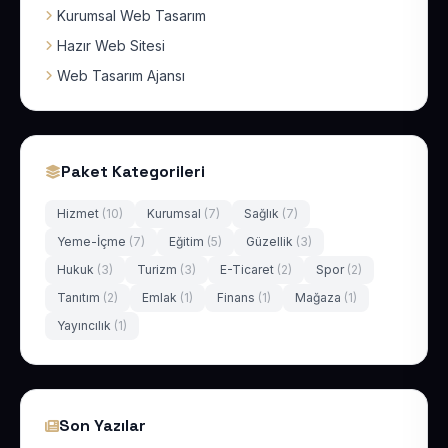
Kurumsal Web Tasarım
Hazır Web Sitesi
Web Tasarım Ajansı
Paket Kategorileri
Hizmet
(10)
Kurumsal
(7)
Sağlık
(7)
Yeme-İçme
(7)
Eğitim
(5)
Güzellik
(3)
Hukuk
(3)
Turizm
(3)
E-Ticaret
(2)
Spor
(2)
Tanıtım
(2)
Emlak
(1)
Finans
(1)
Mağaza
(1)
Yayıncılık
(1)
Son Yazılar