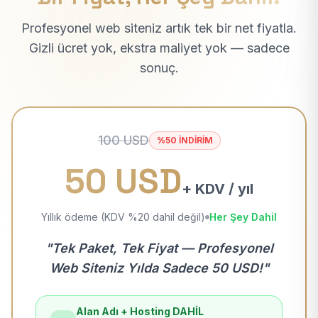
Profesyonel web siteniz artık tek bir net fiyatla.
Gizli ücret yok, ekstra maliyet yok — sadece
sonuç.
100 USD
%50 İNDİRİM
50 USD
+ KDV / yıl
Yıllık ödeme (KDV %20 dahil değil)
Her Şey Dahil
"Tek Paket, Tek Fiyat — Profesyonel
Web Siteniz Yılda Sadece 50 USD!"
Alan Adı + Hosting DAHİL