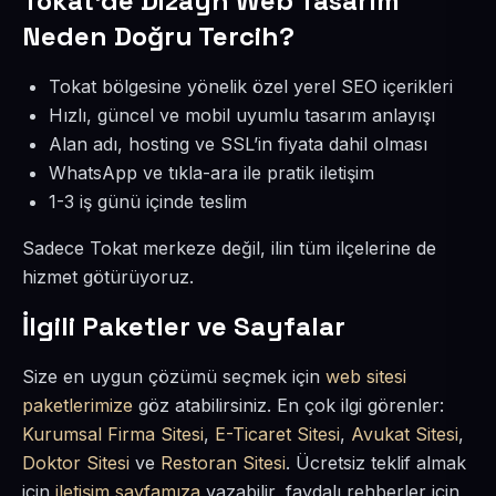
Tokat’de Dizayn Web Tasarım
Neden Doğru Tercih?
Tokat bölgesine yönelik özel yerel SEO içerikleri
Hızlı, güncel ve mobil uyumlu tasarım anlayışı
Alan adı, hosting ve SSL’in fiyata dahil olması
WhatsApp ve tıkla-ara ile pratik iletişim
1-3 iş günü içinde teslim
Sadece Tokat merkeze değil, ilin tüm ilçelerine de
hizmet götürüyoruz.
İlgili Paketler ve Sayfalar
Size en uygun çözümü seçmek için
web sitesi
paketlerimize
göz atabilirsiniz. En çok ilgi görenler:
Kurumsal Firma Sitesi
,
E-Ticaret Sitesi
,
Avukat Sitesi
,
Doktor Sitesi
ve
Restoran Sitesi
. Ücretsiz teklif almak
için
iletişim sayfamıza
yazabilir, faydalı rehberler için