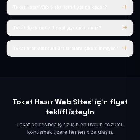
Tokat Hazır Web Sitesi için fiyat ne kadar?
Tokat dahil Türkiye’nin her yerinde geçerli yıllık tek
fiyatımız 50 USD + KDV’dir. Alan adı, hosting, SSL ve
Tokat ilçelerinde de çalışıyor musunuz?
temel SEO bu fiyatın içindedir.
Elbette; Tokat iline bağlı bütün ilçelere uzaktan ve
eksiksiz şekilde hizmet sunuyoruz.
Tokat aramalarında üst sıralara çıkabilir miyim?
Sitenizi Tokat odaklı yerel SEO ve AEO içerikleriyle
kuruyoruz; böylece bölgesel aramalarda daha kolay
bulunur hale gelirsiniz.
Tokat Hazır Web Sitesi için fiyat
teklifi isteyin
Tokat bölgesinde işiniz için en uygun çözümü
konuşmak üzere hemen bize ulaşın.