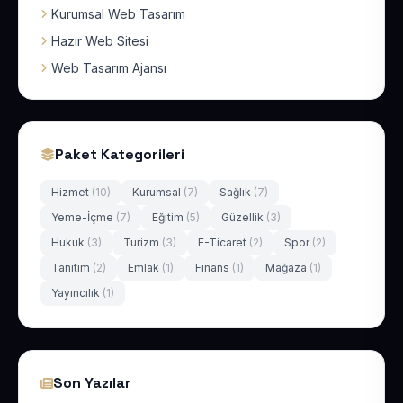
Kurumsal Web Tasarım
Hazır Web Sitesi
Web Tasarım Ajansı
Paket Kategorileri
Hizmet
(10)
Kurumsal
(7)
Sağlık
(7)
Yeme-İçme
(7)
Eğitim
(5)
Güzellik
(3)
Hukuk
(3)
Turizm
(3)
E-Ticaret
(2)
Spor
(2)
Tanıtım
(2)
Emlak
(1)
Finans
(1)
Mağaza
(1)
Yayıncılık
(1)
Son Yazılar