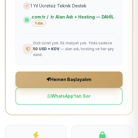
1 Yıl Ücretsiz Teknik Destek
.com.tr / .tr Alan Adı + Hosting — DAHİL
Yıllık
Gizli ücret yok. Ek maliyet yok. Yılda sadece
50 USD + KDV
— alan adı, hosting ve her şey
dahil.
Hemen Başlayalım
WhatsApp'tan Sor