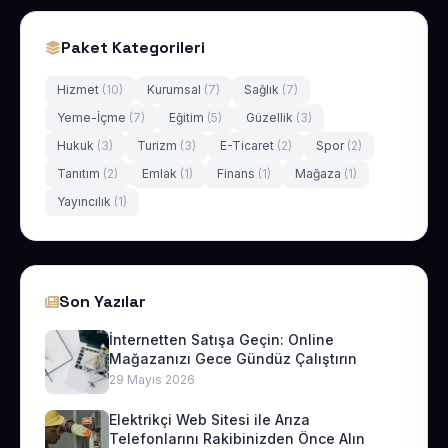
Paket Kategorileri
Hizmet
(10)
Kurumsal
(7)
Sağlık
(7)
Yeme-İçme
(7)
Eğitim
(5)
Güzellik
(3)
Hukuk
(3)
Turizm
(3)
E-Ticaret
(2)
Spor
(2)
Tanıtım
(2)
Emlak
(1)
Finans
(1)
Mağaza
(1)
Yayıncılık
(1)
Son Yazılar
İnternetten Satışa Geçin: Online
Mağazanızı Gece Gündüz Çalıştırın
29 Mayıs 2026
Elektrikçi Web Sitesi ile Arıza
Telefonlarını Rakibinizden Önce Alın