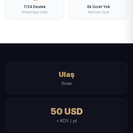
7/24 Destek
Ek Ücret Yok
WhatsApp hattı
Net tek fiyat
Ulaş
Sivas
50 USD
+ KDV / yıl