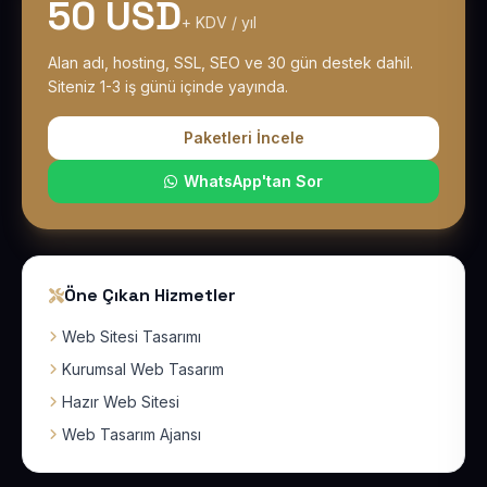
50 USD
+ KDV / yıl
Alan adı, hosting, SSL, SEO ve 30 gün destek dahil.
Siteniz 1-3 iş günü içinde yayında.
Paketleri İncele
WhatsApp'tan Sor
Öne Çıkan Hizmetler
Web Sitesi Tasarımı
Kurumsal Web Tasarım
Hazır Web Sitesi
Web Tasarım Ajansı