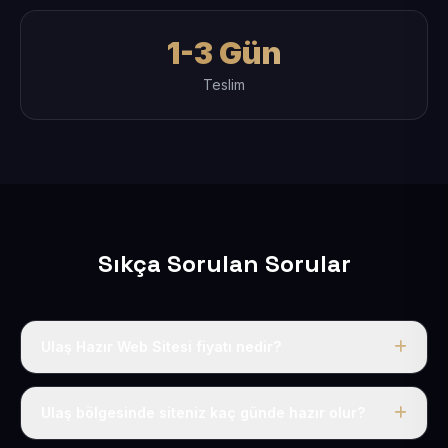
1-3 Gün
Teslim
Sıkça Sorulan Sorular
Ulaş Hazır Web Sitesi fiyatı nedir?
Tek fiyat uygulanır: yıllık 50 USD + KDV. Bu bedele alan
adı, hosting, SSL ve temel SEO da dahildir.
Ulaş bölgesinde siteniz kaç günde hazır olur?