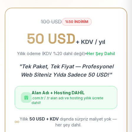
100 USD
%50 İNDİRİM
50 USD
+ KDV / yıl
Yıllık ödeme (KDV %20 dahil değil)
Her Şey Dahil
"Tek Paket, Tek Fiyat — Profesyonel
Web Siteniz Yılda Sadece 50 USD!"
Alan Adı + Hosting DAHİL
.com.tr / .tr alan adı ve hosting yıllık ücrete
dahil!
Yıllık
50 USD + KDV
dışında sürpriz maliyet yok —
her şey dahil.