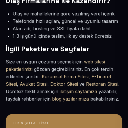
Ulaş Firmalarına Ne Kazandırır?
Ulaş ve mahallelerine göre yazılmış yerel içerik
Telefonda hızlı açılan, güncel ve uyumlu tasarım
Alan adı, hosting ve SSL fiyata dahil
1-3 iş günü içinde teslim, ilk ay destek ücretsiz
İlgili Paketler ve Sayfalar
Size en uygun çözümü seçmek için
web sitesi
paketlerimizi
gözden geçirebilirsiniz. En çok tercih
edilenler şunlar:
Kurumsal Firma Sitesi
,
E-Ticaret
Sitesi
,
Avukat Sitesi
,
Doktor Sitesi
ve
Restoran Sitesi
.
Ücretsiz teklif almak için
iletişim sayfamıza
yazabilir,
faydalı rehberler için
blog yazılarımıza
bakabilirsiniz.
TEK & ŞEFFAF FIYAT