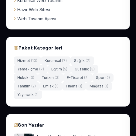
Kurumsal Web Tasarım
Hazır Web Sitesi
Web Tasarım Ajansı
Paket Kategorileri
Hizmet
(10)
Kurumsal
(7)
Sağlık
(7)
Yeme-İçme
(7)
Eğitim
(5)
Güzellik
(3)
Hukuk
(3)
Turizm
(3)
E-Ticaret
(2)
Spor
(2)
Tanıtım
(2)
Emlak
(1)
Finans
(1)
Mağaza
(1)
Yayıncılık
(1)
Son Yazılar