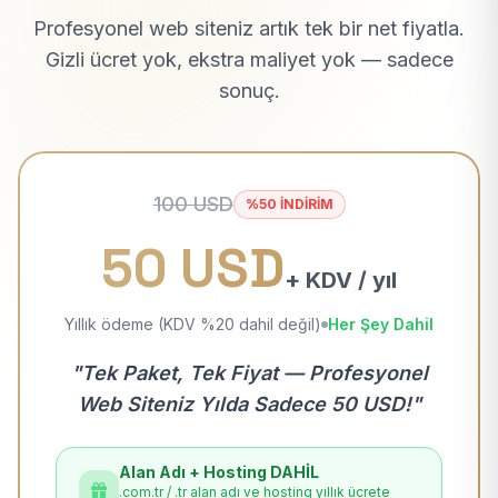
Profesyonel web siteniz artık tek bir net fiyatla.
Gizli ücret yok, ekstra maliyet yok — sadece
sonuç.
100 USD
%50 İNDİRİM
50 USD
+ KDV / yıl
Yıllık ödeme (KDV %20 dahil değil)
Her Şey Dahil
"Tek Paket, Tek Fiyat — Profesyonel
Web Siteniz Yılda Sadece 50 USD!"
Alan Adı + Hosting DAHİL
.com.tr / .tr alan adı ve hosting yıllık ücrete