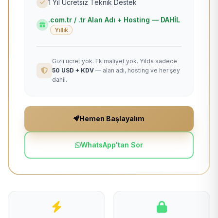
1 Yıl Ücretsiz Teknik Destek
.com.tr / .tr Alan Adı + Hosting — DAHİL
Yıllık
Gizli ücret yok. Ek maliyet yok. Yılda sadece
50 USD + KDV
— alan adı, hosting ve her şey
dahil.
Hemen Başlayalım
WhatsApp'tan Sor