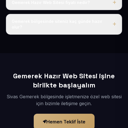
Gemerek Hazır Web Sitesi fiyatı nedir?
Tek fiyat uygulanır: yıllık 50 USD + KDV. Bu bedele alan
adı, hosting, SSL ve temel SEO da dahildir.
Gemerek bölgesinde siteniz kaç günde hazır
olur?
İçerikleriniz elimize geçtikten sonra siteniz 1-3 iş günü
içerisinde yayına alınır.
Gemerek Hazır Web Sitesi işine
birlikte başlayalım
Sivas Gemerek bölgesinde işletmenize özel web sitesi
için bizimle iletişime geçin.
Hemen Teklif İste