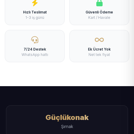
Hızlı Teslimat
Güvenli Ödeme
1-3 iş günü
Kart / Havale
7/24 Destek
Ek Ücret Yok
WhatsApp hattı
Net tek fiyat
Güçlükonak
Şırnak