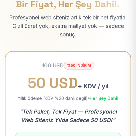
Bir Fiyat, Her Şey Dahil.
Profesyonel web siteniz artık tek bir net fiyatla.
Gizli ücret yok, ekstra maliyet yok — sadece
sonuç.
100 USD
%50 İNDİRİM
50 USD
+ KDV / yıl
Yıllık ödeme (KDV %20 dahil değil)
Her Şey Dahil
"Tek Paket, Tek Fiyat — Profesyonel
Web Siteniz Yılda Sadece 50 USD!"