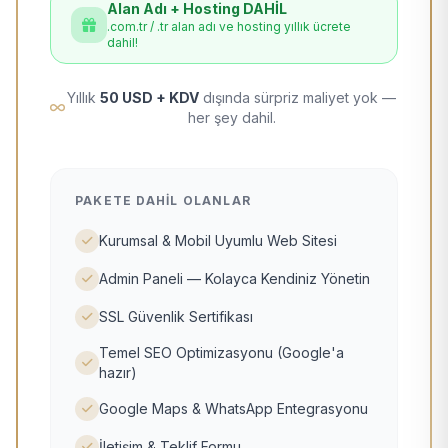
Alan Adı + Hosting DAHİL
.com.tr / .tr alan adı ve hosting yıllık ücrete
dahil!
Yıllık
50 USD + KDV
dışında sürpriz maliyet yok —
her şey dahil.
PAKETE DAHIL OLANLAR
Kurumsal & Mobil Uyumlu Web Sitesi
Admin Paneli — Kolayca Kendiniz Yönetin
SSL Güvenlik Sertifikası
Temel SEO Optimizasyonu (Google'a
hazır)
Google Maps & WhatsApp Entegrasyonu
İletişim & Teklif Formu