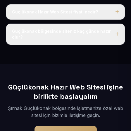
Güçlükonak Hazır Web Sitesi fiyatı nedir?
Tek fiyat uygulanır: yıllık 50 USD + KDV. Bu bedele alan
adı, hosting, SSL ve temel SEO da dahildir.
Güçlükonak bölgesinde siteniz kaç günde hazır
olur?
İçerikleriniz elimize geçtikten sonra siteniz 1-3 iş günü
içerisinde yayına alınır.
Güçlükonak Hazır Web Sitesi işine
birlikte başlayalım
Şırnak Güçlükonak bölgesinde işletmenize özel web
sitesi için bizimle iletişime geçin.