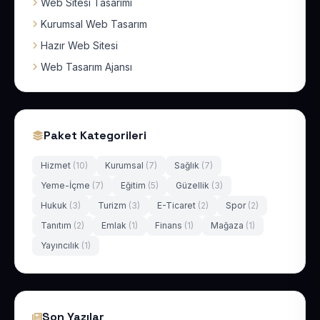
Web Sitesi Tasarımı
Kurumsal Web Tasarım
Hazır Web Sitesi
Web Tasarım Ajansı
Paket Kategorileri
Hizmet
(10)
Kurumsal
(7)
Sağlık
(7)
Yeme-İçme
(7)
Eğitim
(5)
Güzellik
(3)
Hukuk
(3)
Turizm
(3)
E-Ticaret
(2)
Spor
(2)
Tanıtım
(2)
Emlak
(1)
Finans
(1)
Mağaza
(1)
Yayıncılık
(1)
Son Yazılar