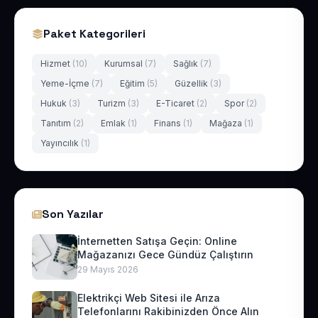
Paket Kategorileri
Hizmet
(10)
Kurumsal
(7)
Sağlık
(7)
Yeme-İçme
(7)
Eğitim
(5)
Güzellik
(3)
Hukuk
(3)
Turizm
(3)
E-Ticaret
(2)
Spor
(2)
Tanıtım
(2)
Emlak
(1)
Finans
(1)
Mağaza
(1)
Yayıncılık
(1)
Son Yazılar
İnternetten Satışa Geçin: Online
Mağazanızı Gece Gündüz Çalıştırın
29 Mayıs 2026
Elektrikçi Web Sitesi ile Arıza
Telefonlarını Rakibinizden Önce Alın