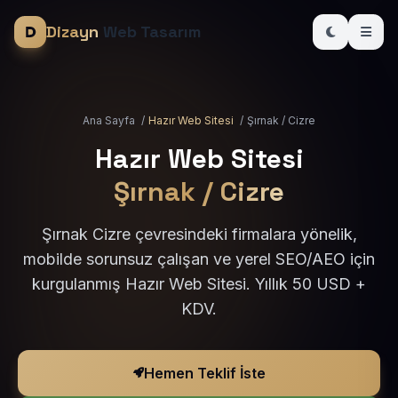
Dizayn
Web Tasarım
Ana Sayfa
/
Hazır Web Sitesi
/
Şırnak / Cizre
Hazır Web Sitesi
Şırnak / Cizre
Şırnak Cizre çevresindeki firmalara yönelik,
mobilde sorunsuz çalışan ve yerel SEO/AEO için
kurgulanmış Hazır Web Sitesi. Yıllık 50 USD +
KDV.
Hemen Teklif İste