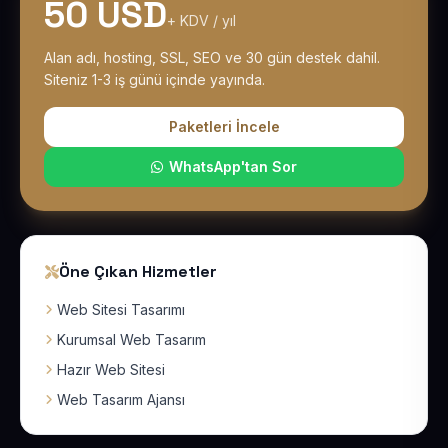
50 USD
+ KDV / yıl
Alan adı, hosting, SSL, SEO ve 30 gün destek dahil.
Siteniz 1-3 iş günü içinde yayında.
Paketleri İncele
WhatsApp'tan Sor
Öne Çıkan Hizmetler
Web Sitesi Tasarımı
Kurumsal Web Tasarım
Hazır Web Sitesi
Web Tasarım Ajansı