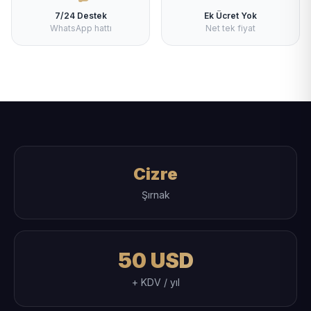
7/24 Destek
Ek Ücret Yok
WhatsApp hattı
Net tek fiyat
Cizre
Şırnak
50 USD
+ KDV / yıl