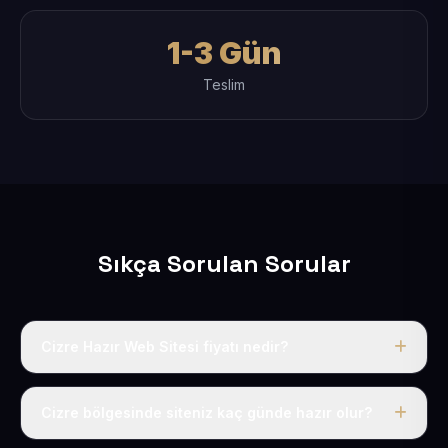
1-3 Gün
Teslim
Sıkça Sorulan Sorular
Cizre Hazır Web Sitesi fiyatı nedir?
Tek fiyat uygulanır: yıllık 50 USD + KDV. Bu bedele alan
adı, hosting, SSL ve temel SEO da dahildir.
Cizre bölgesinde siteniz kaç günde hazır olur?