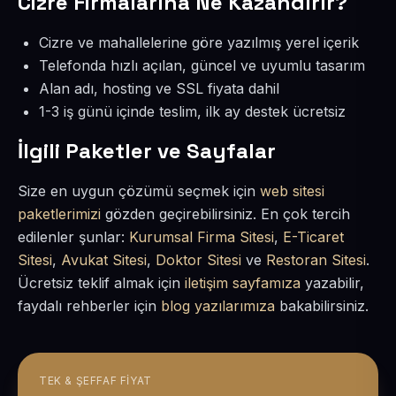
Cizre Firmalarına Ne Kazandırır?
Cizre ve mahallelerine göre yazılmış yerel içerik
Telefonda hızlı açılan, güncel ve uyumlu tasarım
Alan adı, hosting ve SSL fiyata dahil
1-3 iş günü içinde teslim, ilk ay destek ücretsiz
İlgili Paketler ve Sayfalar
Size en uygun çözümü seçmek için
web sitesi
paketlerimizi
gözden geçirebilirsiniz. En çok tercih
edilenler şunlar:
Kurumsal Firma Sitesi
,
E-Ticaret
Sitesi
,
Avukat Sitesi
,
Doktor Sitesi
ve
Restoran Sitesi
.
Ücretsiz teklif almak için
iletişim sayfamıza
yazabilir,
faydalı rehberler için
blog yazılarımıza
bakabilirsiniz.
TEK & ŞEFFAF FIYAT