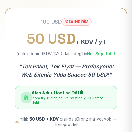
100 USD
%50 İNDİRİM
50 USD
+ KDV / yıl
Yıllık ödeme (KDV %20 dahil değil)
Her Şey Dahil
"Tek Paket, Tek Fiyat — Profesyonel
Web Siteniz Yılda Sadece 50 USD!"
Alan Adı + Hosting DAHİL
.com.tr / .tr alan adı ve hosting yıllık ücrete
dahil!
Yıllık
50 USD + KDV
dışında sürpriz maliyet yok —
her şey dahil.