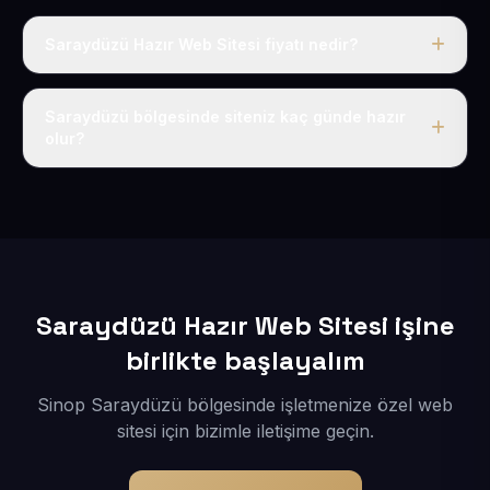
Saraydüzü Hazır Web Sitesi fiyatı nedir?
Tek fiyat uygulanır: yıllık 50 USD + KDV. Bu bedele alan
adı, hosting, SSL ve temel SEO da dahildir.
Saraydüzü bölgesinde siteniz kaç günde hazır
olur?
İçerikleriniz elimize geçtikten sonra siteniz 1-3 iş günü
içerisinde yayına alınır.
Saraydüzü Hazır Web Sitesi işine
birlikte başlayalım
Sinop Saraydüzü bölgesinde işletmenize özel web
sitesi için bizimle iletişime geçin.