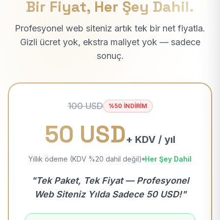
Bir Fiyat, Her Şey Dahil.
Profesyonel web siteniz artık tek bir net fiyatla.
Gizli ücret yok, ekstra maliyet yok — sadece
sonuç.
100 USD
%50 İNDİRİM
50 USD
+ KDV / yıl
Yıllık ödeme (KDV %20 dahil değil)
Her Şey Dahil
"Tek Paket, Tek Fiyat — Profesyonel
Web Siteniz Yılda Sadece 50 USD!"