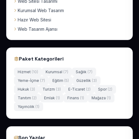
Web Sitesi Tasarımı
Kurumsal Web Tasarım
Hazır Web Sitesi
Web Tasarım Ajansı
Paket Kategorileri
Hizmet
(10)
Kurumsal
(7)
Sağlık
(7)
Yeme-İçme
(7)
Eğitim
(5)
Güzellik
(3)
Hukuk
(3)
Turizm
(3)
E-Ticaret
(2)
Spor
(2)
Tanıtım
(2)
Emlak
(1)
Finans
(1)
Mağaza
(1)
Yayıncılık
(1)
Son Yazılar