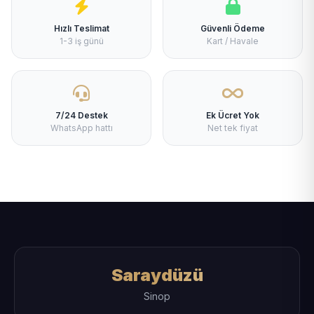
Hızlı Teslimat
Güvenli Ödeme
1-3 iş günü
Kart / Havale
7/24 Destek
Ek Ücret Yok
WhatsApp hattı
Net tek fiyat
Saraydüzü
Sinop