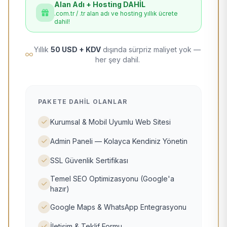
Alan Adı + Hosting DAHİL
.com.tr / .tr alan adı ve hosting yıllık ücrete
dahil!
Yıllık
50 USD + KDV
dışında sürpriz maliyet yok —
her şey dahil.
PAKETE DAHIL OLANLAR
Kurumsal & Mobil Uyumlu Web Sitesi
Admin Paneli — Kolayca Kendiniz Yönetin
SSL Güvenlik Sertifikası
Temel SEO Optimizasyonu (Google'a
hazır)
Google Maps & WhatsApp Entegrasyonu
İletişim & Teklif Formu