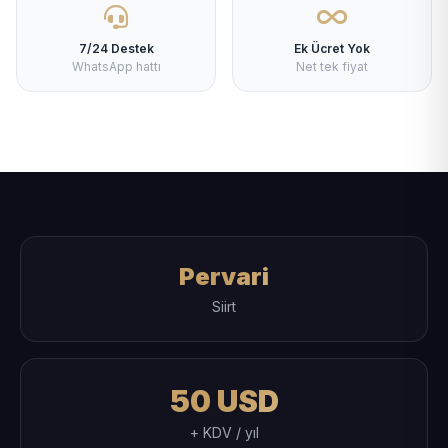
7/24 Destek
Ek Ücret Yok
WhatsApp hattı
Net tek fiyat
Pervari
Siirt
50 USD
+ KDV / yıl