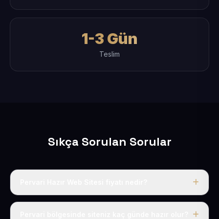
1-3 Gün
Teslim
Sıkça Sorulan Sorular
Pervari Hazır Web Sitesi fiyatı nedir?
Tek fiyat uygulanır: yıllık 50 USD + KDV. Bu bedele alan
adı, hosting, SSL ve temel SEO da dahildir.
Pervari bölgesinde siteniz kaç günde hazır olur?