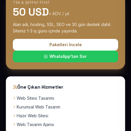
TEK & ŞEFFAF FIYAT
50 USD
+ KDV / yıl
Alan adı, hosting, SSL, SEO ve 30 gün destek dahil.
Siteniz 1-3 iş günü içinde yayında.
Paketleri İncele
WhatsApp'tan Sor
Öne Çıkan Hizmetler
Web Sitesi Tasarımı
Kurumsal Web Tasarım
Hazır Web Sitesi
Web Tasarım Ajansı