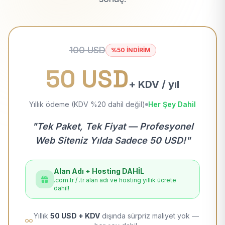
100 USD
%50 İNDİRİM
50 USD
+ KDV / yıl
Yıllık ödeme (KDV %20 dahil değil)
Her Şey Dahil
"Tek Paket, Tek Fiyat — Profesyonel
Web Siteniz Yılda Sadece 50 USD!"
Alan Adı + Hosting DAHİL
.com.tr / .tr alan adı ve hosting yıllık ücrete
dahil!
Yıllık
50 USD + KDV
dışında sürpriz maliyet yok —