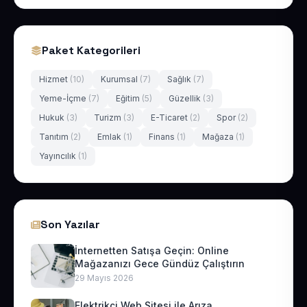
Paket Kategorileri
Hizmet
(10)
Kurumsal
(7)
Sağlık
(7)
Yeme-İçme
(7)
Eğitim
(5)
Güzellik
(3)
Hukuk
(3)
Turizm
(3)
E-Ticaret
(2)
Spor
(2)
Tanıtım
(2)
Emlak
(1)
Finans
(1)
Mağaza
(1)
Yayıncılık
(1)
Son Yazılar
İnternetten Satışa Geçin: Online
Mağazanızı Gece Gündüz Çalıştırın
29 Mayıs 2026
Elektrikçi Web Sitesi ile Arıza