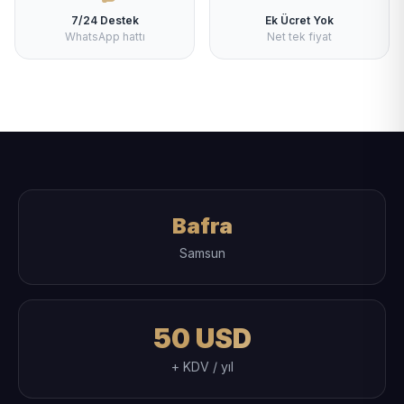
7/24 Destek
Ek Ücret Yok
WhatsApp hattı
Net tek fiyat
Bafra
Samsun
50 USD
+ KDV / yıl