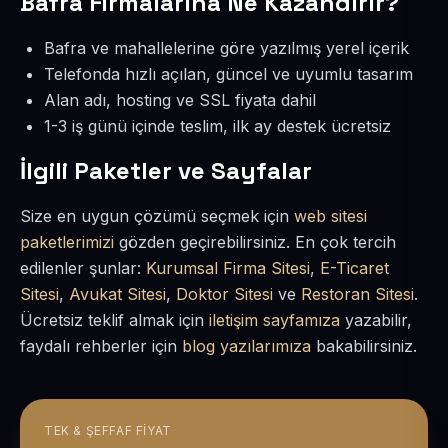
Bafra Firmalarına Ne Kazandırır?
Bafra ve mahallelerine göre yazılmış yerel içerik
Telefonda hızlı açılan, güncel ve uyumlu tasarım
Alan adı, hosting ve SSL fiyata dahil
1-3 iş günü içinde teslim, ilk ay destek ücretsiz
İlgili Paketler ve Sayfalar
Size en uygun çözümü seçmek için
web sitesi
paketlerimizi
gözden geçirebilirsiniz. En çok tercih
edilenler şunlar:
Kurumsal Firma Sitesi
,
E-Ticaret
Sitesi
,
Avukat Sitesi
,
Doktor Sitesi
ve
Restoran Sitesi
.
Ücretsiz teklif almak için
iletişim sayfamıza
yazabilir,
faydalı rehberler için
blog yazılarımıza
bakabilirsiniz.
TEK & ŞEFFAF FIYAT