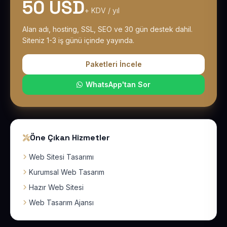
50 USD
+ KDV / yıl
Alan adı, hosting, SSL, SEO ve 30 gün destek dahil.
Siteniz 1-3 iş günü içinde yayında.
Paketleri İncele
WhatsApp'tan Sor
Öne Çıkan Hizmetler
Web Sitesi Tasarımı
Kurumsal Web Tasarım
Hazır Web Sitesi
Web Tasarım Ajansı