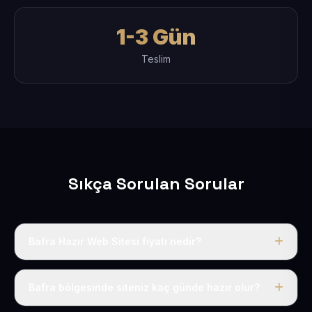
1-3 Gün
Teslim
Sıkça Sorulan Sorular
Bafra Hazır Web Sitesi fiyatı nedir?
Tek fiyat uygulanır: yıllık 50 USD + KDV. Bu bedele alan
adı, hosting, SSL ve temel SEO da dahildir.
Bafra bölgesinde siteniz kaç günde hazır olur?