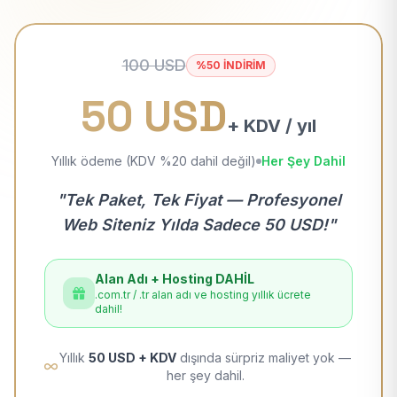
100 USD
%50 İNDİRİM
50 USD
+ KDV / yıl
Yıllık ödeme (KDV %20 dahil değil)
Her Şey Dahil
"Tek Paket, Tek Fiyat — Profesyonel
Web Siteniz Yılda Sadece 50 USD!"
Alan Adı + Hosting DAHİL
.com.tr / .tr alan adı ve hosting yıllık ücrete
dahil!
Yıllık
50 USD + KDV
dışında sürpriz maliyet yok —
her şey dahil.