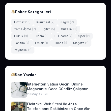
Paket Kategorileri
Hizmet
(10)
Kurumsal
(7)
Sağlık
(7)
Yeme-İçme
(7)
Eğitim
(5)
Güzellik
(3)
Hukuk
(3)
Turizm
(3)
E-Ticaret
(2)
Spor
(2)
Tanıtım
(2)
Emlak
(1)
Finans
(1)
Mağaza
(1)
Yayıncılık
(1)
Son Yazılar
İnternetten Satışa Geçin: Online
Mağazanızı Gece Gündüz Çalıştırın
29 Mayıs 2026
Elektrikçi Web Sitesi ile Arıza
Telefonlarını Rakibinizden Önce Alın