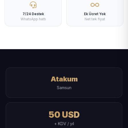
7/24 Destek
Ek Ücret Yok
WhatsApp hattı
Net tek fiyat
Atakum
Samsun
50 USD
+ KDV / yıl