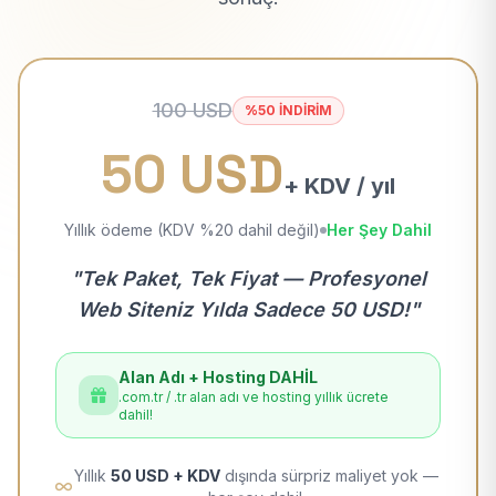
100 USD
%50 İNDİRİM
50 USD
+ KDV / yıl
Yıllık ödeme (KDV %20 dahil değil)
Her Şey Dahil
"Tek Paket, Tek Fiyat — Profesyonel
Web Siteniz Yılda Sadece 50 USD!"
Alan Adı + Hosting DAHİL
.com.tr / .tr alan adı ve hosting yıllık ücrete
dahil!
Yıllık
50 USD + KDV
dışında sürpriz maliyet yok —