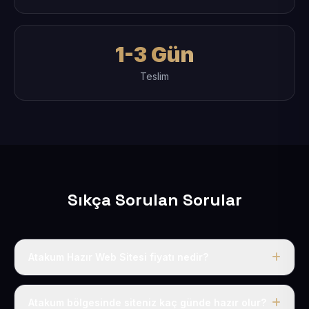
1-3 Gün
Teslim
Sıkça Sorulan Sorular
Atakum Hazır Web Sitesi fiyatı nedir?
Tek fiyat uygulanır: yıllık 50 USD + KDV. Bu bedele alan
adı, hosting, SSL ve temel SEO da dahildir.
Atakum bölgesinde siteniz kaç günde hazır olur?