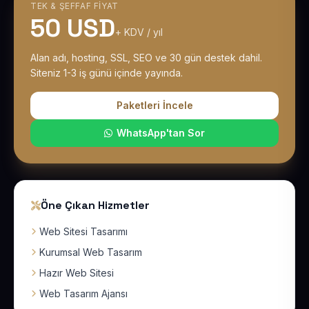
TEK & ŞEFFAF FIYAT
50 USD
+ KDV / yıl
Alan adı, hosting, SSL, SEO ve 30 gün destek dahil.
Siteniz 1-3 iş günü içinde yayında.
Paketleri İncele
WhatsApp'tan Sor
Öne Çıkan Hizmetler
Web Sitesi Tasarımı
Kurumsal Web Tasarım
Hazır Web Sitesi
Web Tasarım Ajansı