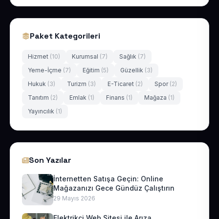
Paket Kategorileri
Hizmet
(10)
Kurumsal
(7)
Sağlık
(7)
Yeme-İçme
(7)
Eğitim
(5)
Güzellik
(3)
Hukuk
(3)
Turizm
(3)
E-Ticaret
(2)
Spor
(2)
Tanıtım
(2)
Emlak
(1)
Finans
(1)
Mağaza
(1)
Yayıncılık
(1)
Son Yazılar
İnternetten Satışa Geçin: Online
Mağazanızı Gece Gündüz Çalıştırın
29 Mayıs 2026
Elektrikçi Web Sitesi ile Arıza