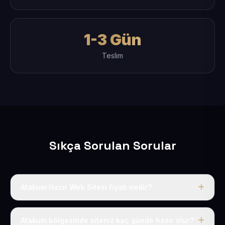
1-3 Gün
Teslim
Sıkça Sorulan Sorular
Atakum Hazır Web Sitesi fiyatı nedir?
Tek fiyat uygulanır: yıllık 50 USD + KDV. Bu bedele alan
adı, hosting, SSL ve temel SEO da dahildir.
Atakum bölgesinde siteniz kaç günde hazır olur?