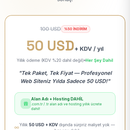
100 USD
%50 İNDİRİM
50 USD
+ KDV / yıl
Yıllık ödeme (KDV %20 dahil değil)
Her Şey Dahil
"Tek Paket, Tek Fiyat — Profesyonel
Web Siteniz Yılda Sadece 50 USD!"
Alan Adı + Hosting DAHİL
.com.tr / .tr alan adı ve hosting yıllık ücrete
dahil!
Yıllık
50 USD + KDV
dışında sürpriz maliyet yok —