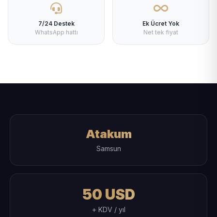
7/24 Destek
Ek Ücret Yok
WhatsApp hattı
Net tek fiyat
Atakum
Samsun
50 USD
+ KDV / yıl