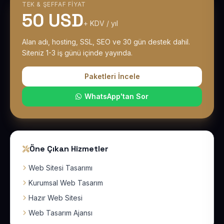
TEK & ŞEFFAF FIYAT
50 USD
+ KDV / yıl
Alan adı, hosting, SSL, SEO ve 30 gün destek dahil.
Siteniz 1-3 iş günü içinde yayında.
Paketleri İncele
WhatsApp'tan Sor
Öne Çıkan Hizmetler
Web Sitesi Tasarımı
Kurumsal Web Tasarım
Hazır Web Sitesi
Web Tasarım Ajansı