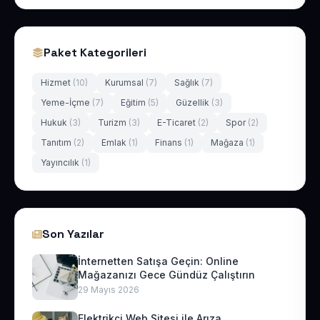
Paket Kategorileri
Hizmet
(10)
Kurumsal
(7)
Sağlık
(7)
Yeme-İçme
(7)
Eğitim
(5)
Güzellik
(3)
Hukuk
(3)
Turizm
(3)
E-Ticaret
(2)
Spor
(2)
Tanıtım
(2)
Emlak
(1)
Finans
(1)
Mağaza
(1)
Yayıncılık
(1)
Son Yazılar
İnternetten Satışa Geçin: Online
Mağazanızı Gece Gündüz Çalıştırın
29 Mayıs 2026
Elektrikçi Web Sitesi ile Arıza