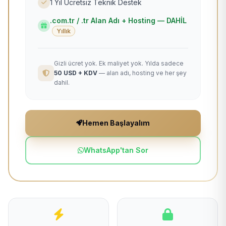
1 Yıl Ücretsiz Teknik Destek
.com.tr / .tr Alan Adı + Hosting — DAHİL
Yıllık
Gizli ücret yok. Ek maliyet yok. Yılda sadece
50 USD + KDV
— alan adı, hosting ve her şey
dahil.
Hemen Başlayalım
WhatsApp'tan Sor