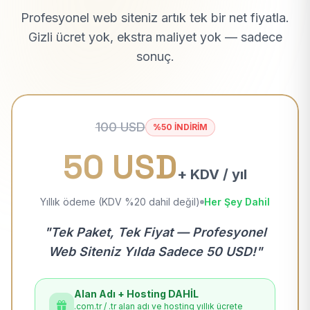
Profesyonel web siteniz artık tek bir net fiyatla.
Gizli ücret yok, ekstra maliyet yok — sadece
sonuç.
100 USD
%50 İNDİRİM
50 USD
+ KDV / yıl
Yıllık ödeme (KDV %20 dahil değil)
Her Şey Dahil
"Tek Paket, Tek Fiyat — Profesyonel
Web Siteniz Yılda Sadece 50 USD!"
Alan Adı + Hosting DAHİL
.com.tr / .tr alan adı ve hosting yıllık ücrete