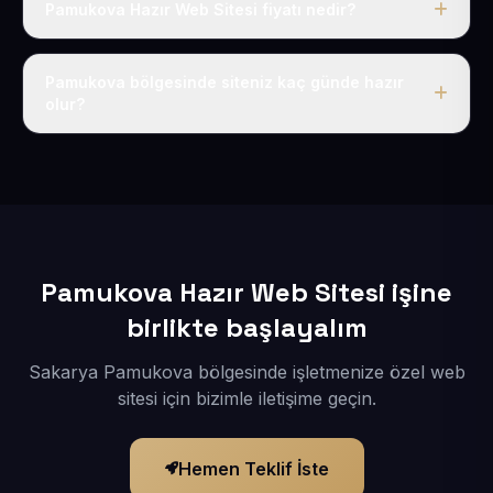
Pamukova Hazır Web Sitesi fiyatı nedir?
Tek fiyat uygulanır: yıllık 50 USD + KDV. Bu bedele alan
adı, hosting, SSL ve temel SEO da dahildir.
Pamukova bölgesinde siteniz kaç günde hazır
olur?
İçerikleriniz elimize geçtikten sonra siteniz 1-3 iş günü
içerisinde yayına alınır.
Pamukova Hazır Web Sitesi işine
birlikte başlayalım
Sakarya Pamukova bölgesinde işletmenize özel web
sitesi için bizimle iletişime geçin.
Hemen Teklif İste