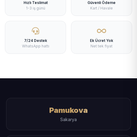
Hızlı Teslimat
Güvenli Ödeme
1-3 iş günü
Kart / Havale
7/24 Destek
Ek Ücret Yok
WhatsApp hattı
Net tek fiyat
Pamukova
Sakarya