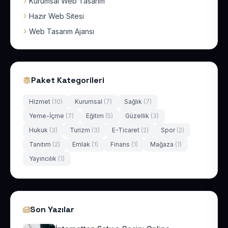
Kurumsal Web Tasarım
Hazır Web Sitesi
Web Tasarım Ajansı
Paket Kategorileri
Hizmet
(10)
Kurumsal
(7)
Sağlık
(7)
Yeme-İçme
(7)
Eğitim
(5)
Güzellik
(3)
Hukuk
(3)
Turizm
(3)
E-Ticaret
(2)
Spor
(2)
Tanıtım
(2)
Emlak
(1)
Finans
(1)
Mağaza
(1)
Yayıncılık
(1)
Son Yazılar