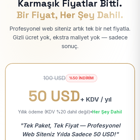
Karmaşık Fiyatlar Bitti.
Bir Fiyat, Her Şey Dahil.
Profesyonel web siteniz artık tek bir net fiyatla.
Gizli ücret yok, ekstra maliyet yok — sadece
sonuç.
100 USD
%50 İNDİRİM
50 USD
+ KDV / yıl
Yıllık ödeme (KDV %20 dahil değil)
Her Şey Dahil
"Tek Paket, Tek Fiyat — Profesyonel
Web Siteniz Yılda Sadece 50 USD!"