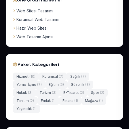
Web Sitesi Tasarımı
Kurumsal Web Tasarım
Hazır Web Sitesi
Web Tasarım Ajansı
Paket Kategorileri
Hizmet
(10)
Kurumsal
(7)
Sağlık
(7)
Yeme-İçme
(7)
Eğitim
(5)
Güzellik
(3)
Hukuk
(3)
Turizm
(3)
E-Ticaret
(2)
Spor
(2)
Tanıtım
(2)
Emlak
(1)
Finans
(1)
Mağaza
(1)
Yayıncılık
(1)