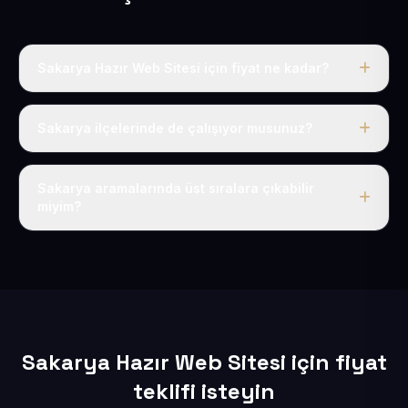
Sakarya Hazır Web Sitesi için fiyat ne kadar?
Sakarya dahil Türkiye’nin her yerinde geçerli yıllık tek
fiyatımız 50 USD + KDV’dir. Alan adı, hosting, SSL ve
Sakarya ilçelerinde de çalışıyor musunuz?
temel SEO bu fiyatın içindedir.
Elbette; Sakarya iline bağlı bütün ilçelere uzaktan ve
eksiksiz şekilde hizmet sunuyoruz.
Sakarya aramalarında üst sıralara çıkabilir
miyim?
Sitenizi Sakarya odaklı yerel SEO ve AEO içerikleriyle
kuruyoruz; böylece bölgesel aramalarda daha kolay
bulunur hale gelirsiniz.
Sakarya Hazır Web Sitesi için fiyat
teklifi isteyin