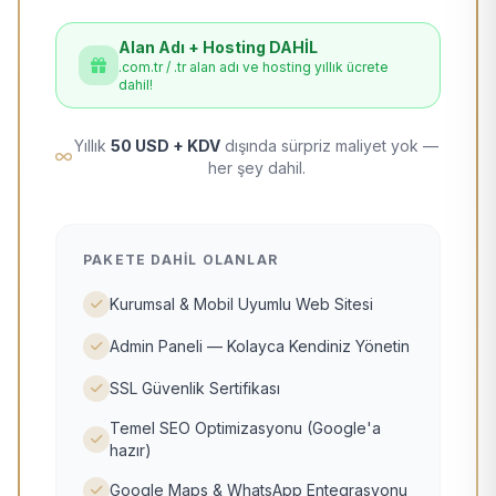
Alan Adı + Hosting DAHİL
.com.tr / .tr alan adı ve hosting yıllık ücrete
dahil!
Yıllık
50 USD + KDV
dışında sürpriz maliyet yok —
her şey dahil.
PAKETE DAHIL OLANLAR
Kurumsal & Mobil Uyumlu Web Sitesi
Admin Paneli — Kolayca Kendiniz Yönetin
SSL Güvenlik Sertifikası
Temel SEO Optimizasyonu (Google'a
hazır)
Google Maps & WhatsApp Entegrasyonu