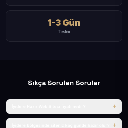
1-3 Gün
Teslim
Sıkça Sorulan Sorular
İyidere Hazır Web Sitesi fiyatı nedir?
Tek fiyat uygulanır: yıllık 50 USD + KDV. Bu bedele alan
adı, hosting, SSL ve temel SEO da dahildir.
İyidere bölgesinde siteniz kaç günde hazır olur?