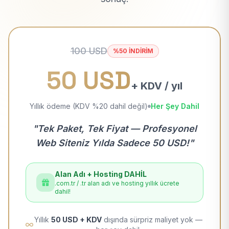
100 USD
%50 İNDİRİM
50 USD
+ KDV / yıl
Yıllık ödeme (KDV %20 dahil değil)
Her Şey Dahil
"Tek Paket, Tek Fiyat — Profesyonel
Web Siteniz Yılda Sadece 50 USD!"
Alan Adı + Hosting DAHİL
.com.tr / .tr alan adı ve hosting yıllık ücrete
dahil!
Yıllık
50 USD + KDV
dışında sürpriz maliyet yok —