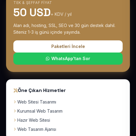
TEK & ŞEFFAF FIYAT
50 USD
+ KDV / yıl
Alan adı, hosting, SSL, SEO ve 30 gün destek dahil.
Siteniz 1-3 iş günü içinde yayında.
Paketleri İncele
WhatsApp'tan Sor
Öne Çıkan Hizmetler
Web Sitesi Tasarımı
Kurumsal Web Tasarım
Hazır Web Sitesi
Web Tasarım Ajansı