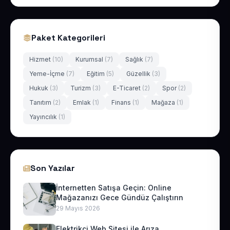
Paket Kategorileri
Hizmet
(10)
Kurumsal
(7)
Sağlık
(7)
Yeme-İçme
(7)
Eğitim
(5)
Güzellik
(3)
Hukuk
(3)
Turizm
(3)
E-Ticaret
(2)
Spor
(2)
Tanıtım
(2)
Emlak
(1)
Finans
(1)
Mağaza
(1)
Yayıncılık
(1)
Son Yazılar
İnternetten Satışa Geçin: Online
Mağazanızı Gece Gündüz Çalıştırın
29 Mayıs 2026
Elektrikçi Web Sitesi ile Arıza