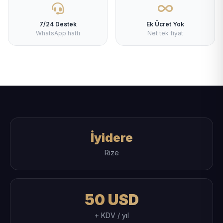
7/24 Destek
Ek Ücret Yok
WhatsApp hattı
Net tek fiyat
İyidere
Rize
50 USD
+ KDV / yıl