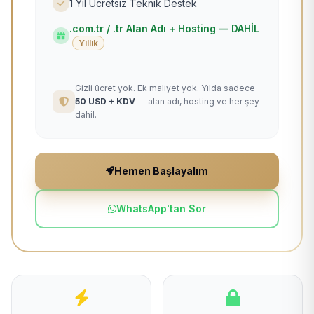
1 Yıl Ücretsiz Teknik Destek
.com.tr / .tr Alan Adı + Hosting — DAHİL
Yıllık
Gizli ücret yok. Ek maliyet yok. Yılda sadece
50 USD + KDV
— alan adı, hosting ve her şey
dahil.
Hemen Başlayalım
WhatsApp'tan Sor