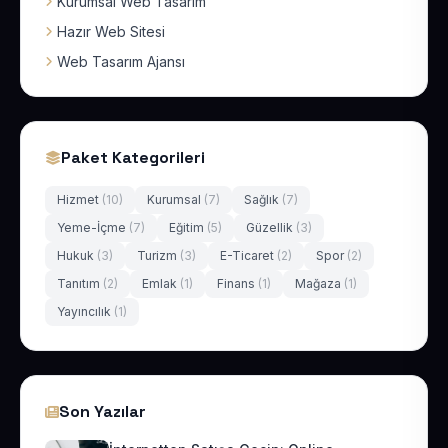
Kurumsal Web Tasarım
Hazır Web Sitesi
Web Tasarım Ajansı
Paket Kategorileri
Hizmet
(10)
Kurumsal
(7)
Sağlık
(7)
Yeme-İçme
(7)
Eğitim
(5)
Güzellik
(3)
Hukuk
(3)
Turizm
(3)
E-Ticaret
(2)
Spor
(2)
Tanıtım
(2)
Emlak
(1)
Finans
(1)
Mağaza
(1)
Yayıncılık
(1)
Son Yazılar