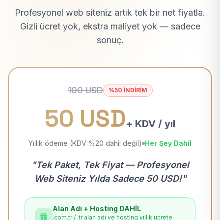
Profesyonel web siteniz artık tek bir net fiyatla.
Gizli ücret yok, ekstra maliyet yok — sadece
sonuç.
100 USD
%50 İNDİRİM
50 USD
+ KDV / yıl
Yıllık ödeme (KDV %20 dahil değil)
Her Şey Dahil
"Tek Paket, Tek Fiyat — Profesyonel
Web Siteniz Yılda Sadece 50 USD!"
Alan Adı + Hosting DAHİL
.com.tr / .tr alan adı ve hosting yıllık ücrete