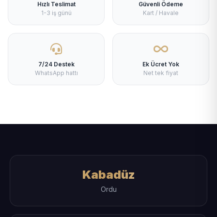
Hızlı Teslimat
Güvenli Ödeme
1-3 iş günü
Kart / Havale
7/24 Destek
Ek Ücret Yok
WhatsApp hattı
Net tek fiyat
Kabadüz
Ordu