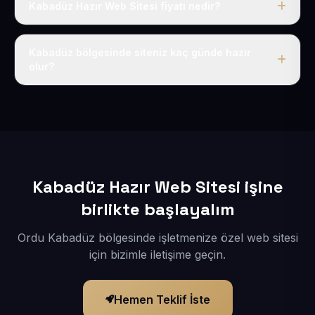
Kabadüz Hazır Web Sitesi fiyatı nedir?
Tek fiyat uygulanır: yıllık 50 USD + KDV. Bu bedele alan
adı, hosting, SSL ve temel SEO da dahildir.
Kabadüz bölgesinde siteniz kaç günde hazır
olur?
İçerikleriniz elimize geçtikten sonra siteniz 1-3 iş günü
içerisinde yayına alınır.
Kabadüz Hazır Web Sitesi işine
birlikte başlayalım
Ordu Kabadüz bölgesinde işletmenize özel web sitesi
için bizimle iletişime geçin.
Hemen Teklif İste