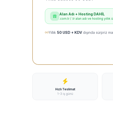
Alan Adı + Hosting DAHİL
.com.tr / .tr alan adı ve hosting yıllık 
Yıllık
50 USD + KDV
dışında sürpriz ma
Hızlı Teslimat
1-3 iş günü