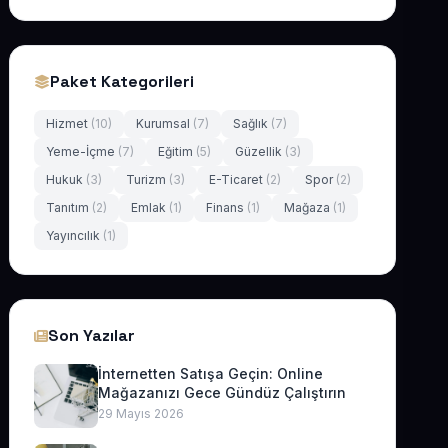
Paket Kategorileri
Hizmet
(10)
Kurumsal
(7)
Sağlık
(7)
Yeme-İçme
(7)
Eğitim
(5)
Güzellik
(3)
Hukuk
(3)
Turizm
(3)
E-Ticaret
(2)
Spor
(2)
Tanıtım
(2)
Emlak
(1)
Finans
(1)
Mağaza
(1)
Yayıncılık
(1)
Son Yazılar
İnternetten Satışa Geçin: Online
Mağazanızı Gece Gündüz Çalıştırın
29 Mayıs 2026