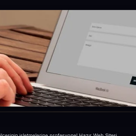
ilçesinin işletmelerine profesyonel Hazır Web Sitesi