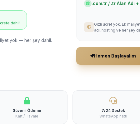
.com.tr / .tr Alan Adı
ücrete dahil!
Gizli ücret yok. Ek maliy
adı, hosting ve her şey da
liyet yok — her şey dahil.
Hemen Başlayalım
Güvenli Ödeme
7/24 Destek
Kart / Havale
WhatsApp hattı