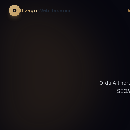
Dizayn
Web Tasarım
Ordu Altınor
SEO/A