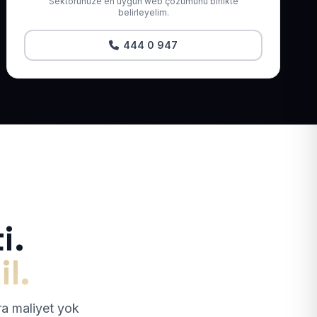
Sektörünüze en uygun web çözümünü birlikte
belirleyelim.
444 0 947
i.
il.
tra maliyet yok