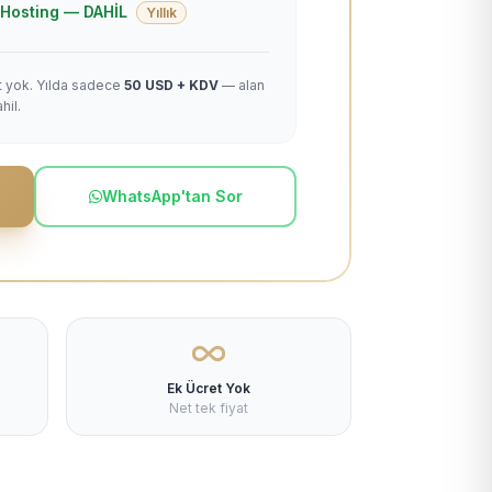
 + Hosting — DAHİL
Yıllık
et yok. Yılda sadece
50 USD + KDV
— alan
hil.
WhatsApp'tan Sor
Ek Ücret Yok
Net tek fiyat