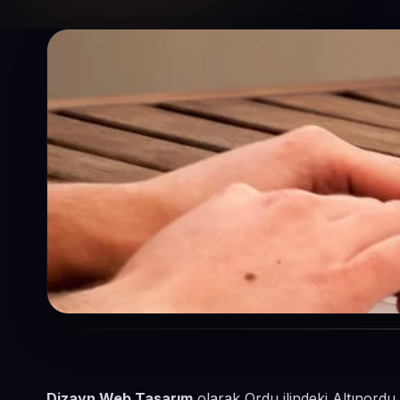
Dizayn Web Tasarım
olarak Ordu ilindeki Altınordu 