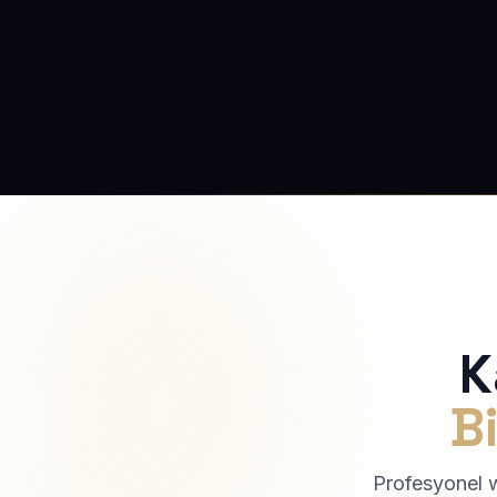
K
Bi
Profesyonel we