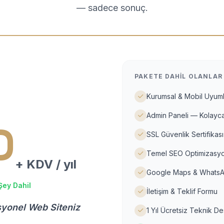
— sadece sonuç.
PAKETE DAHIL OLANLAR
Kurumsal & Mobil Uyuml
Admin Paneli — Kolayca
D
SSL Güvenlik Sertifikası
Temel SEO Optimizasyo
+ KDV / yıl
Google Maps & WhatsA
Şey Dahil
İletişim & Teklif Formu
syonel Web Siteniz
1 Yıl Ücretsiz Teknik D