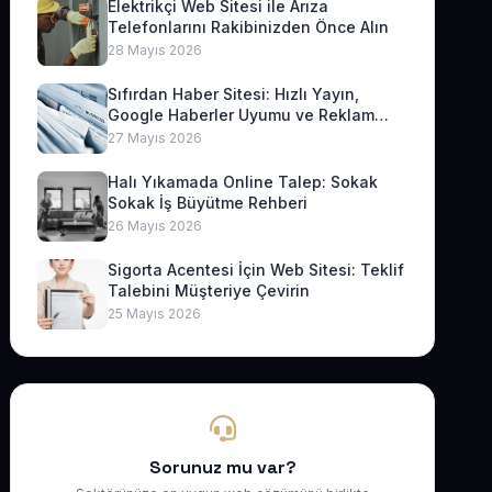
Elektrikçi Web Sitesi ile Arıza
Telefonlarını Rakibinizden Önce Alın
28 Mayıs 2026
Sıfırdan Haber Sitesi: Hızlı Yayın,
Google Haberler Uyumu ve Reklam
Geliri
27 Mayıs 2026
Halı Yıkamada Online Talep: Sokak
Sokak İş Büyütme Rehberi
26 Mayıs 2026
Sigorta Acentesi İçin Web Sitesi: Teklif
Talebini Müşteriye Çevirin
25 Mayıs 2026
Sorunuz mu var?