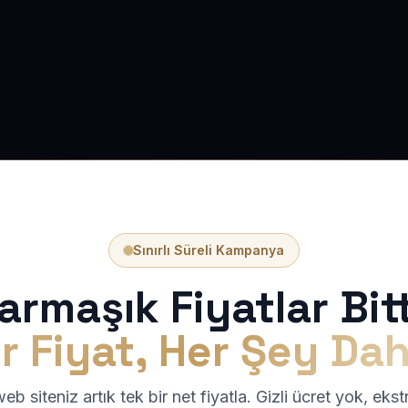
Sınırlı Süreli Kampanya
armaşık Fiyatlar Bitt
r Fiyat, Her Şey Dah
b siteniz artık tek bir net fiyatla. Gizli ücret yok, eks