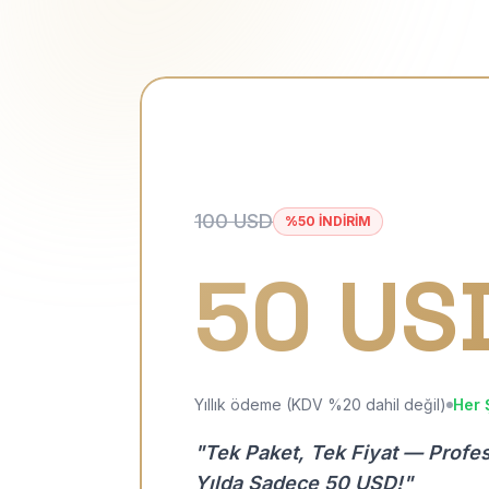
100 USD
%50 İNDİRİM
50 US
Yıllık ödeme (KDV %20 dahil değil)
Her 
"Tek Paket, Tek Fiyat — Profe
Yılda Sadece 50 USD!"