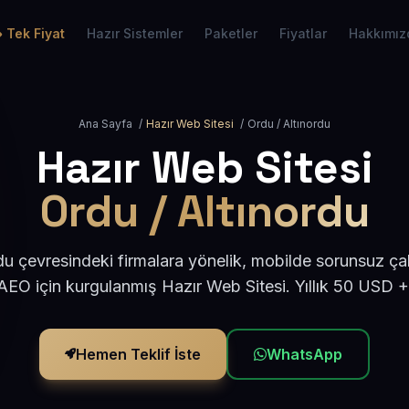
Tek Fiyat
Hazır Sistemler
Paketler
Fiyatlar
Hakkımız
Ana Sayfa
/
Hazır Web Sitesi
/
Ordu / Altınordu
Hazır Web Sitesi
Ordu / Altınordu
du çevresindeki firmalara yönelik, mobilde sorunsuz çal
EO için kurgulanmış Hazır Web Sitesi. Yıllık 50 USD 
Hemen Teklif İste
WhatsApp