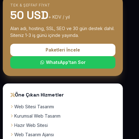
TEK & ŞEFFAF FIYAT
50 USD
+ KDV / yıl
Alan adı, hosting, SSL, SEO ve 30 gün destek dahil.
Siteniz 1-3 iş günü içinde yayında.
Paketleri İncele
WhatsApp'tan Sor
Öne Çıkan Hizmetler
Web Sitesi Tasarımı
Kurumsal Web Tasarım
Hazır Web Sitesi
Web Tasarım Ajansı