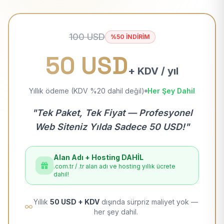
100 USD
%50 İNDİRİM
50 USD
+ KDV / yıl
Yıllık ödeme (KDV %20 dahil değil)
Her Şey Dahil
"Tek Paket, Tek Fiyat — Profesyonel
Web Siteniz Yılda Sadece 50 USD!"
Alan Adı + Hosting DAHİL
.com.tr / .tr alan adı ve hosting yıllık ücrete
dahil!
Yıllık
50 USD + KDV
dışında sürpriz maliyet yok —
her şey dahil.