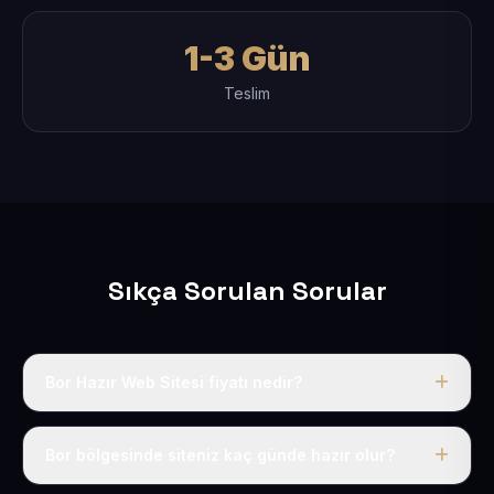
1-3 Gün
Teslim
Sıkça Sorulan Sorular
Bor Hazır Web Sitesi fiyatı nedir?
Tek fiyat uygulanır: yıllık 50 USD + KDV. Bu bedele alan
adı, hosting, SSL ve temel SEO da dahildir.
Bor bölgesinde siteniz kaç günde hazır olur?