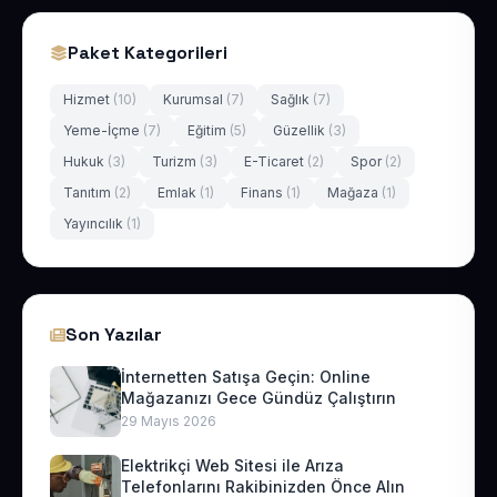
Paket Kategorileri
Hizmet
(10)
Kurumsal
(7)
Sağlık
(7)
Yeme-İçme
(7)
Eğitim
(5)
Güzellik
(3)
Hukuk
(3)
Turizm
(3)
E-Ticaret
(2)
Spor
(2)
Tanıtım
(2)
Emlak
(1)
Finans
(1)
Mağaza
(1)
Yayıncılık
(1)
Son Yazılar
İnternetten Satışa Geçin: Online
Mağazanızı Gece Gündüz Çalıştırın
29 Mayıs 2026
Elektrikçi Web Sitesi ile Arıza
Telefonlarını Rakibinizden Önce Alın