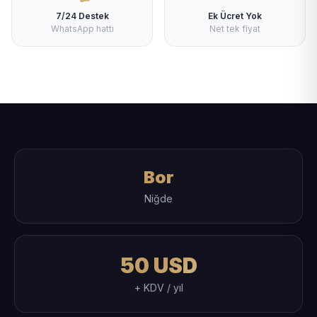
7/24 Destek
Ek Ücret Yok
WhatsApp hattı
Net tek fiyat
Bor
Niğde
50 USD
+ KDV / yıl