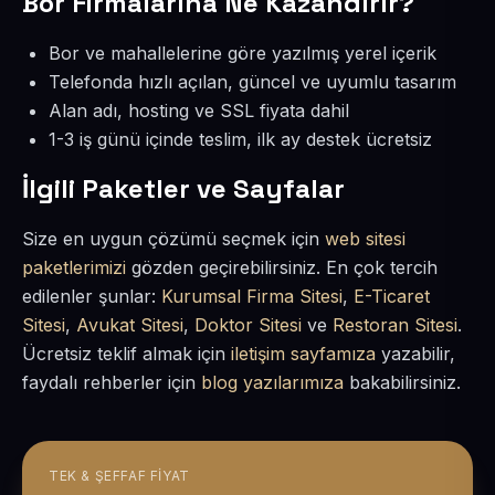
Bor Firmalarına Ne Kazandırır?
Bor ve mahallelerine göre yazılmış yerel içerik
Telefonda hızlı açılan, güncel ve uyumlu tasarım
Alan adı, hosting ve SSL fiyata dahil
1-3 iş günü içinde teslim, ilk ay destek ücretsiz
İlgili Paketler ve Sayfalar
Size en uygun çözümü seçmek için
web sitesi
paketlerimizi
gözden geçirebilirsiniz. En çok tercih
edilenler şunlar:
Kurumsal Firma Sitesi
,
E-Ticaret
Sitesi
,
Avukat Sitesi
,
Doktor Sitesi
ve
Restoran Sitesi
.
Ücretsiz teklif almak için
iletişim sayfamıza
yazabilir,
faydalı rehberler için
blog yazılarımıza
bakabilirsiniz.
TEK & ŞEFFAF FIYAT