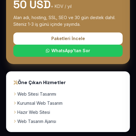
50 USD
+ KDV / yıl
Alan adı, hosting, SSL, SEO ve 30 gün destek dahil.
Siteniz 1-3 iş günü içinde yayında.
Paketleri İncele
WhatsApp'tan Sor
Öne Çıkan Hizmetler
Web Sitesi Tasarımı
Kurumsal Web Tasarım
Hazır Web Sitesi
Web Tasarım Ajansı