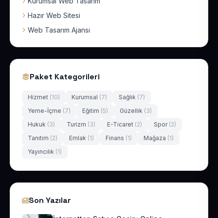
Kurumsal Web Tasarım
Hazır Web Sitesi
Web Tasarım Ajansı
Paket Kategorileri
Hizmet
(10)
Kurumsal
(7)
Sağlık
(7)
Yeme-İçme
(7)
Eğitim
(5)
Güzellik
(3)
Hukuk
(3)
Turizm
(3)
E-Ticaret
(2)
Spor
(2)
Tanıtım
(2)
Emlak
(1)
Finans
(1)
Mağaza
(1)
Yayıncılık
(1)
Son Yazılar