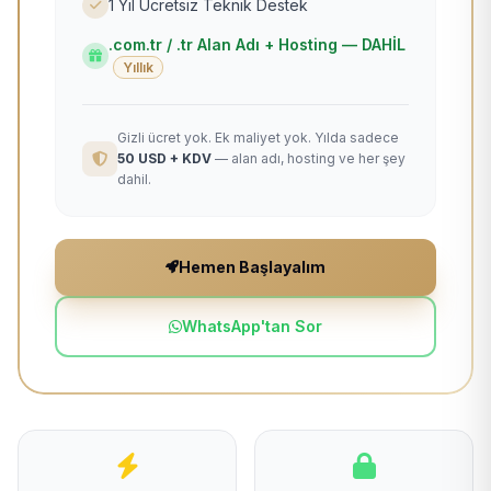
1 Yıl Ücretsiz Teknik Destek
.com.tr / .tr Alan Adı + Hosting — DAHİL
Yıllık
Gizli ücret yok. Ek maliyet yok. Yılda sadece
50 USD + KDV
— alan adı, hosting ve her şey
dahil.
Hemen Başlayalım
WhatsApp'tan Sor