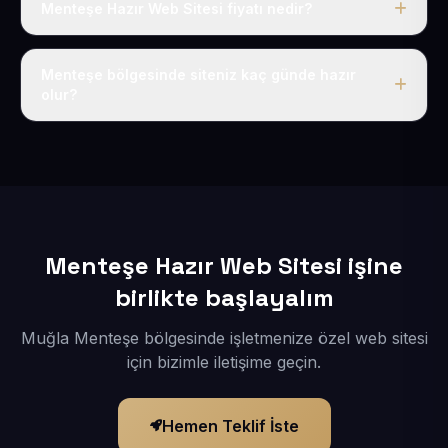
Menteşe Hazır Web Sitesi fiyatı nedir?
Tek fiyat uygulanır: yıllık 50 USD + KDV. Bu bedele alan
adı, hosting, SSL ve temel SEO da dahildir.
Menteşe bölgesinde siteniz kaç günde hazır
olur?
İçerikleriniz elimize geçtikten sonra siteniz 1-3 iş günü
içerisinde yayına alınır.
Menteşe Hazır Web Sitesi işine
birlikte başlayalım
Muğla Menteşe bölgesinde işletmenize özel web sitesi
için bizimle iletişime geçin.
Hemen Teklif İste