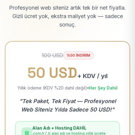
Profesyonel web siteniz artık tek bir net fiyatla.
Gizli ücret yok, ekstra maliyet yok — sadece
sonuç.
100 USD
%50 İNDİRİM
50 USD
+ KDV / yıl
Yıllık ödeme (KDV %20 dahil değil)
Her Şey Dahil
"Tek Paket, Tek Fiyat — Profesyonel
Web Siteniz Yılda Sadece 50 USD!"
Alan Adı + Hosting DAHİL
.com.tr / .tr alan adı ve hosting yıllık ücrete