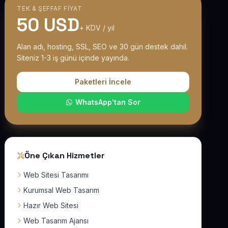
TEK & ŞEFFAF FIYAT
50 USD
+ KDV / yıl
Alan adı, hosting, SSL, SEO ve 30 gün destek dahil.
Siteniz 1-3 iş günü içinde yayında.
Paketleri İncele
WhatsApp'tan Sor
Öne Çıkan Hizmetler
Web Sitesi Tasarımı
Kurumsal Web Tasarım
Hazır Web Sitesi
Web Tasarım Ajansı