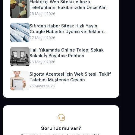
Elektrikçi Web Sitesi ile Arıza
Telefonlarını Rakibinizden Önce Alın
28 Mayıs 2026
Sıfırdan Haber Sitesi: Hızlı Yayın,
Google Haberler Uyumu ve Reklam
Geliri
27 Mayıs 2026
Halı Yıkamada Online Talep: Sokak
Sokak İş Büyütme Rehberi
26 Mayıs 2026
Sigorta Acentesi İçin Web Sitesi: Teklif
Talebini Müşteriye Çevirin
25 Mayıs 2026
Sorunuz mu var?