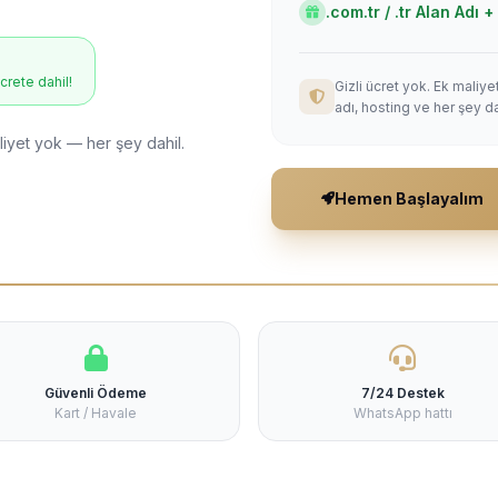
.com.tr / .tr Alan Adı
ücrete dahil!
Gizli ücret yok. Ek maliy
adı, hosting ve her şey da
liyet yok — her şey dahil.
Hemen Başlayalım
Güvenli Ödeme
7/24 Destek
Kart / Havale
WhatsApp hattı