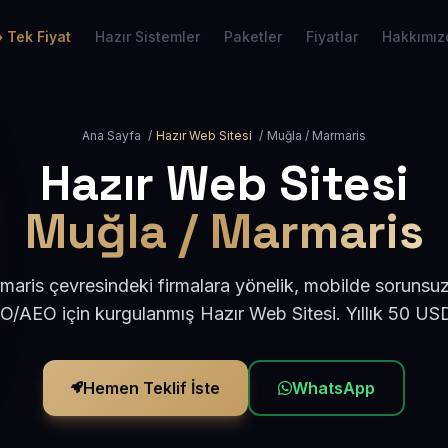
Tek Fiyat
Hazır Sistemler
Paketler
Fiyatlar
Hakkımız
Ana Sayfa
/
Hazır Web Sitesi
/
Muğla / Marmaris
Hazır Web Sitesi
Muğla / Marmaris
aris çevresindeki firmalara yönelik, mobilde sorunsuz
EO/AEO için kurgulanmış Hazır Web Sitesi. Yıllık 50 US
Hemen Teklif İste
WhatsApp