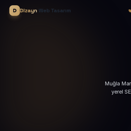
Dizayn
Web Tasarım
Muğla Marm
yerel S