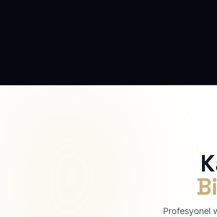
K
Bi
Profesyonel we