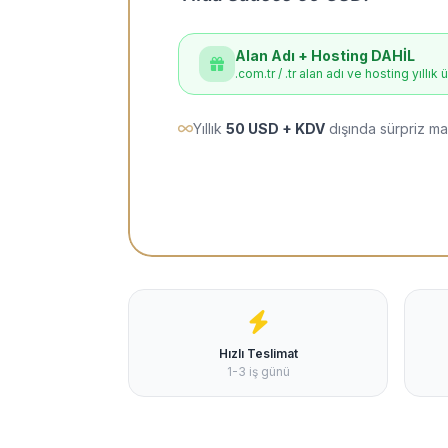
Alan Adı + Hosting DAHİL
.com.tr / .tr alan adı ve hosting yıllık 
Yıllık
50 USD + KDV
dışında sürpriz ma
Hızlı Teslimat
1-3 iş günü