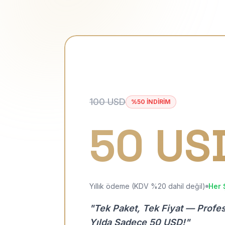
100 USD
%50 İNDİRİM
50 US
Yıllık ödeme (KDV %20 dahil değil)
Her 
"Tek Paket, Tek Fiyat — Profe
Yılda Sadece 50 USD!"