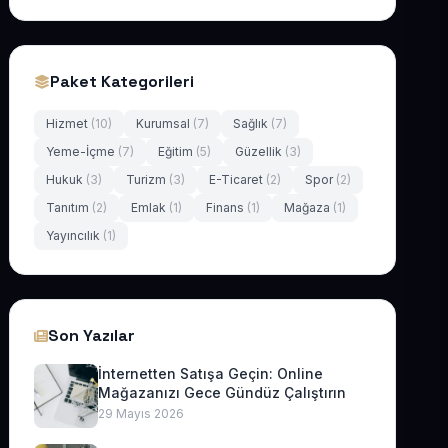
Paket Kategorileri
Hizmet
(10)
Kurumsal
(7)
Sağlık
(7)
Yeme-İçme
(7)
Eğitim
(5)
Güzellik
(3)
Hukuk
(3)
Turizm
(3)
E-Ticaret
(2)
Spor
(2)
Tanıtım
(2)
Emlak
(1)
Finans
(1)
Mağaza
(1)
Yayıncılık
(1)
Son Yazılar
İnternetten Satışa Geçin: Online
Mağazanızı Gece Gündüz Çalıştırın
29 Mayıs 2026