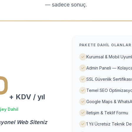
— sadece sonuç.
PAKETE DAHIL OLANLAR
Kurumsal & Mobil Uyuml
Admin Paneli — Kolayca
D
SSL Güvenlik Sertifikası
Temel SEO Optimizasyo
+ KDV / yıl
Google Maps & WhatsA
Şey Dahil
İletişim & Teklif Formu
syonel Web Siteniz
1 Yıl Ücretsiz Teknik D