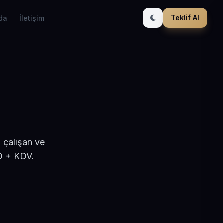
Teklif Al
da
İletişim
 çalışan ve
D + KDV.