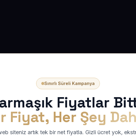
Sınırlı Süreli Kampanya
armaşık Fiyatlar Bitt
r Fiyat, Her Şey Dah
b siteniz artık tek bir net fiyatla. Gizli ücret yok, eks