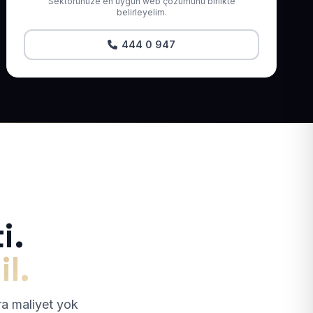
Sektörünüze en uygun web çözümünü birlikte
belirleyelim.
444 0 947
i.
il.
tra maliyet yok