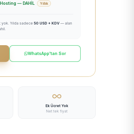
 + Hosting — DAHİL
Yıllık
et yok. Yılda sadece
50 USD + KDV
— alan
hil.
WhatsApp'tan Sor
Ek Ücret Yok
Net tek fiyat