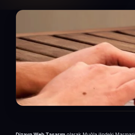
Dizayn Web Tasarım
olarak Muğla ilindeki Marmaris