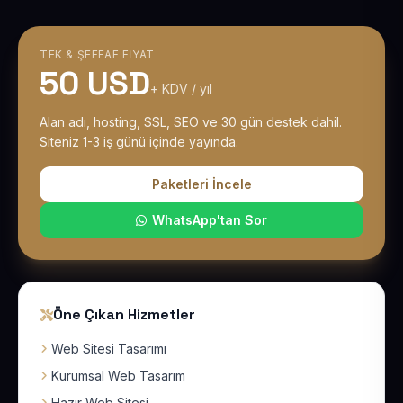
TEK & ŞEFFAF FIYAT
50 USD
+ KDV / yıl
Alan adı, hosting, SSL, SEO ve 30 gün destek dahil.
Siteniz 1-3 iş günü içinde yayında.
Paketleri İncele
WhatsApp'tan Sor
Öne Çıkan Hizmetler
Web Sitesi Tasarımı
Kurumsal Web Tasarım
Hazır Web Sitesi