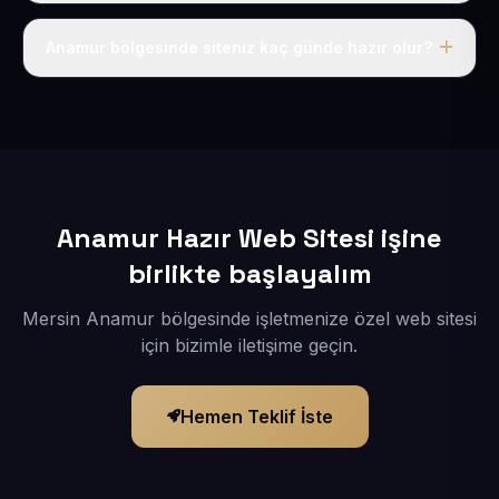
Tek fiyat uygulanır: yıllık 50 USD + KDV. Bu bedele alan
adı, hosting, SSL ve temel SEO da dahildir.
Anamur bölgesinde siteniz kaç günde hazır olur?
İçerikleriniz elimize geçtikten sonra siteniz 1-3 iş günü
içerisinde yayına alınır.
Anamur Hazır Web Sitesi işine
birlikte başlayalım
Mersin Anamur bölgesinde işletmenize özel web sitesi
için bizimle iletişime geçin.
Hemen Teklif İste