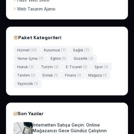
Web Tasarım Ajansı
Paket Kategorileri
Hizmet
(10)
Kurumsal
(7)
Sağlık
(7)
Yeme-İçme
(7)
Eğitim
(5)
Güzellik
(3)
Hukuk
(3)
Turizm
(3)
E-Ticaret
(2)
Spor
(2)
Tanıtım
(2)
Emlak
(1)
Finans
(1)
Mağaza
(1)
Yayıncılık
(1)
Son Yazılar
İnternetten Satışa Geçin: Online
Mağazanızı Gece Gündüz Çalıştırın