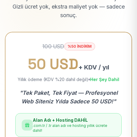
Gizli ücret yok, ekstra maliyet yok — sadece
sonuç.
100 USD
%50 İNDİRİM
50 USD
+ KDV / yıl
Yıllık ödeme (KDV %20 dahil değil)
Her Şey Dahil
"Tek Paket, Tek Fiyat — Profesyonel
Web Siteniz Yılda Sadece 50 USD!"
Alan Adı + Hosting DAHİL
.com.tr / .tr alan adı ve hosting yıllık ücrete
dahil!