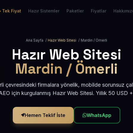
Tek Fiyat
Hazır Sistemler
Paketler
Fiyatlar
Hakkımız
Ana Sayfa
/
Hazır Web Sitesi
/
Mardin / Ömerli
Hazır Web Sitesi
Mardin / Ömerli
i çevresindeki firmalara yönelik, mobilde sorunsuz çal
EO için kurgulanmış Hazır Web Sitesi. Yıllık 50 USD 
Hemen Teklif İste
WhatsApp