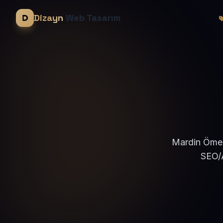
Dizayn
Web Tasarım
Mardin Ömerl
SEO/A