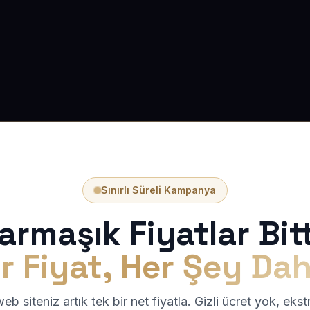
Sınırlı Süreli Kampanya
armaşık Fiyatlar Bitt
r Fiyat, Her Şey Dah
b siteniz artık tek bir net fiyatla. Gizli ücret yok, eks