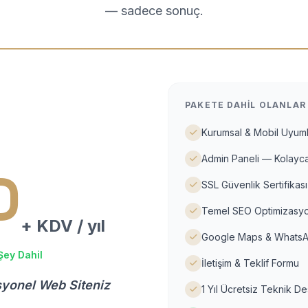
— sadece sonuç.
PAKETE DAHIL OLANLAR
Kurumsal & Mobil Uyuml
Admin Paneli — Kolayca
D
SSL Güvenlik Sertifikası
Temel SEO Optimizasyo
+ KDV / yıl
Google Maps & WhatsA
Şey Dahil
İletişim & Teklif Formu
syonel Web Siteniz
1 Yıl Ücretsiz Teknik D