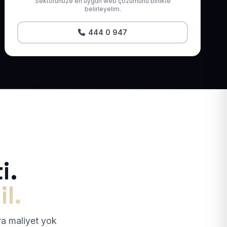
Sektörünüze en uygun web çözümünü birlikte
belirleyelim.
444 0 947
i.
il.
tra maliyet yok