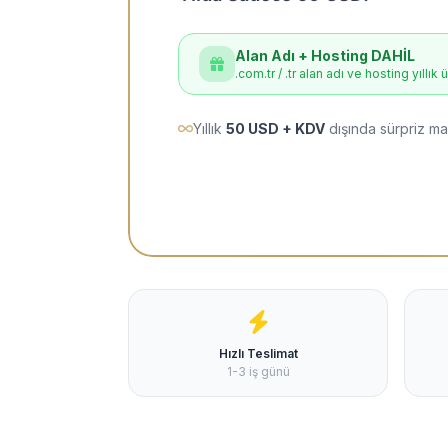
Alan Adı + Hosting DAHİL
.com.tr / .tr alan adı ve hosting yıllık 
Yıllık
50 USD + KDV
dışında sürpriz ma
Hızlı Teslimat
1-3 iş günü