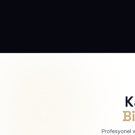
K
Bi
Profesyonel we