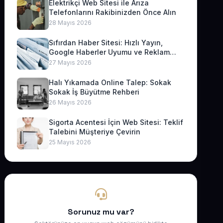
Elektrikçi Web Sitesi ile Arıza
Telefonlarını Rakibinizden Önce Alın
28 Mayıs 2026
Sıfırdan Haber Sitesi: Hızlı Yayın,
Google Haberler Uyumu ve Reklam
Geliri
27 Mayıs 2026
Halı Yıkamada Online Talep: Sokak
Sokak İş Büyütme Rehberi
26 Mayıs 2026
Sigorta Acentesi İçin Web Sitesi: Teklif
Talebini Müşteriye Çevirin
25 Mayıs 2026
Sorunuz mu var?