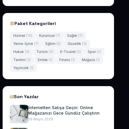
Paket Kategorileri
Hizmet
(10)
Kurumsal
(7)
Sağlık
(7)
Yeme-İçme
(7)
Eğitim
(5)
Güzellik
(3)
Hukuk
(3)
Turizm
(3)
E-Ticaret
(2)
Spor
(2)
Tanıtım
(2)
Emlak
(1)
Finans
(1)
Mağaza
(1)
Yayıncılık
(1)
Son Yazılar
İnternetten Satışa Geçin: Online
Mağazanızı Gece Gündüz Çalıştırın
29 Mayıs 2026