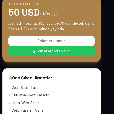
TEK & ŞEFFAF FIYAT
50 USD
+ KDV / yıl
Alan adı, hosting, SSL, SEO ve 30 gün destek dahil.
Siteniz 1-3 iş günü içinde yayında.
Paketleri İncele
WhatsApp'tan Sor
Öne Çıkan Hizmetler
Web Sitesi Tasarımı
Kurumsal Web Tasarım
Hazır Web Sitesi
Web Tasarım Ajansı