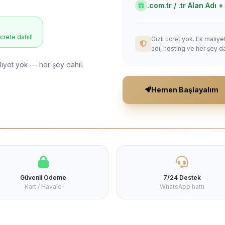
.com.tr / .tr Alan Adı
ücrete dahil!
Gizli ücret yok. Ek maliy
adı, hosting ve her şey da
liyet yok — her şey dahil.
Hemen Başlayalım
Güvenli Ödeme
7/24 Destek
Kart / Havale
WhatsApp hattı