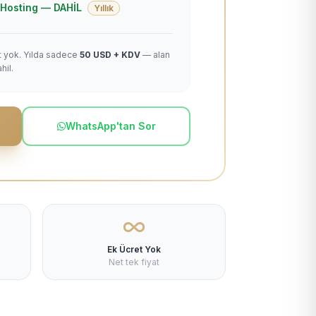
 + Hosting — DAHİL
Yıllık
et yok. Yılda sadece
50 USD + KDV
— alan
hil.
WhatsApp'tan Sor
Ek Ücret Yok
Net tek fiyat