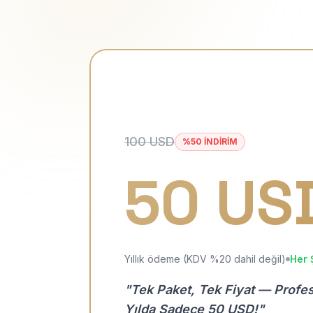
100 USD
%50 İNDİRİM
50 US
Yıllık ödeme (KDV %20 dahil değil)
Her 
"Tek Paket, Tek Fiyat — Profe
Yılda Sadece 50 USD!"