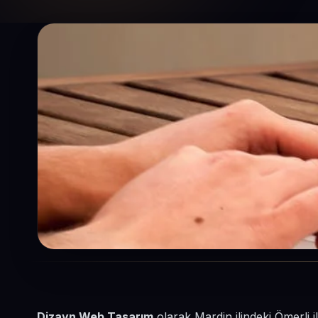
Dizayn Web Tasarım
olarak Mardin ilindeki Ömerli i