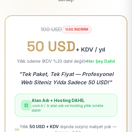
100 USD
%50 İNDİRİM
50 USD
+ KDV / yıl
Yıllık ödeme (KDV %20 dahil değil)
Her Şey Dahil
"Tek Paket, Tek Fiyat — Profesyonel
Web Siteniz Yılda Sadece 50 USD!"
Alan Adı + Hosting DAHİL
.com.tr / .tr alan adı ve hosting yıllık ücrete
dahil!
Yıllık
50 USD + KDV
dışında sürpriz maliyet yok —