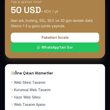
TEK & ŞEFFAF FIYAT
50 USD
+ KDV / yıl
Alan adı, hosting, SSL, SEO ve 30 gün destek dahil.
Siteniz 1-3 iş günü içinde yayında.
Paketleri İncele
WhatsApp'tan Sor
Öne Çıkan Hizmetler
Web Sitesi Tasarımı
Kurumsal Web Tasarım
Hazır Web Sitesi
Web Tasarım Ajansı