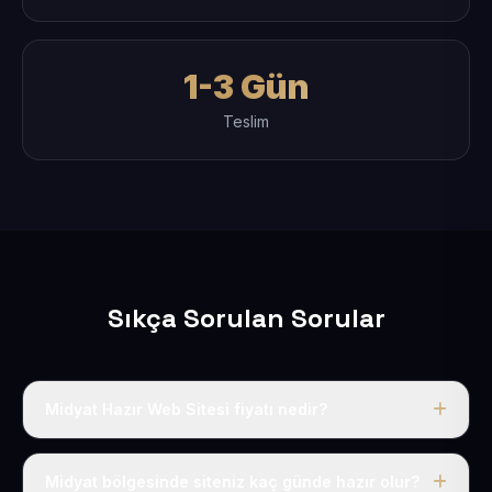
1-3 Gün
Teslim
Sıkça Sorulan Sorular
Midyat Hazır Web Sitesi fiyatı nedir?
Tek fiyat uygulanır: yıllık 50 USD + KDV. Bu bedele alan
adı, hosting, SSL ve temel SEO da dahildir.
Midyat bölgesinde siteniz kaç günde hazır olur?