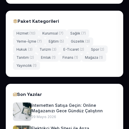
Paket Kategorileri
Hizmet
(10)
Kurumsal
(7)
Sağlık
(7)
Yeme-İçme
(7)
Eğitim
(5)
Güzellik
(3)
Hukuk
(3)
Turizm
(3)
E-Ticaret
(2)
Spor
(2)
Tanıtım
(2)
Emlak
(1)
Finans
(1)
Mağaza
(1)
Yayıncılık
(1)
Son Yazılar
İnternetten Satışa Geçin: Online
Mağazanızı Gece Gündüz Çalıştırın
29 Mayıs 2026
Elektrikçi Web Sitesi ile Arıza