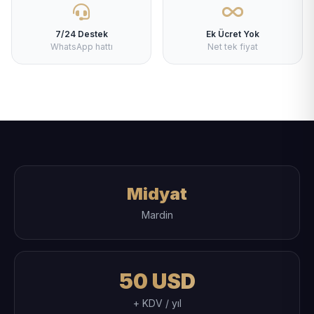
7/24 Destek
Ek Ücret Yok
WhatsApp hattı
Net tek fiyat
Midyat
Mardin
50 USD
+ KDV / yıl