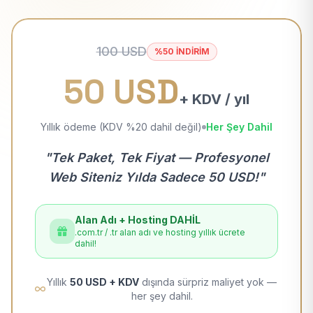
100 USD
%50 İNDİRİM
50 USD
+ KDV / yıl
Yıllık ödeme (KDV %20 dahil değil)
Her Şey Dahil
"Tek Paket, Tek Fiyat — Profesyonel
Web Siteniz Yılda Sadece 50 USD!"
Alan Adı + Hosting DAHİL
.com.tr / .tr alan adı ve hosting yıllık ücrete
dahil!
Yıllık
50 USD + KDV
dışında sürpriz maliyet yok —
her şey dahil.