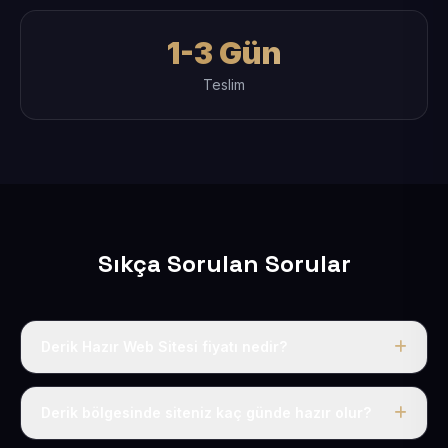
1-3 Gün
Teslim
Sıkça Sorulan Sorular
Derik Hazır Web Sitesi fiyatı nedir?
Tek fiyat uygulanır: yıllık 50 USD + KDV. Bu bedele alan
adı, hosting, SSL ve temel SEO da dahildir.
Derik bölgesinde siteniz kaç günde hazır olur?