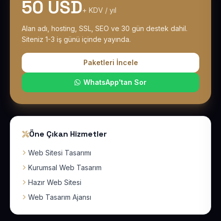
50 USD
+ KDV / yıl
Alan adı, hosting, SSL, SEO ve 30 gün destek dahil.
Siteniz 1-3 iş günü içinde yayında.
Paketleri İncele
WhatsApp'tan Sor
Öne Çıkan Hizmetler
Web Sitesi Tasarımı
Kurumsal Web Tasarım
Hazır Web Sitesi
Web Tasarım Ajansı