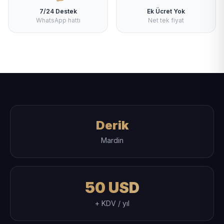
7/24 Destek
Ek Ücret Yok
WhatsApp hattı
Net tek fiyat
Derik
Mardin
50 USD
+ KDV / yıl