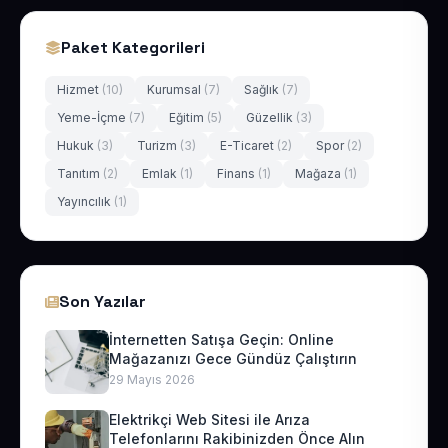
Paket Kategorileri
Hizmet
(10)
Kurumsal
(7)
Sağlık
(7)
Yeme-İçme
(7)
Eğitim
(5)
Güzellik
(3)
Hukuk
(3)
Turizm
(3)
E-Ticaret
(2)
Spor
(2)
Tanıtım
(2)
Emlak
(1)
Finans
(1)
Mağaza
(1)
Yayıncılık
(1)
Son Yazılar
İnternetten Satışa Geçin: Online
Mağazanızı Gece Gündüz Çalıştırın
29 Mayıs 2026
Elektrikçi Web Sitesi ile Arıza
Telefonlarını Rakibinizden Önce Alın