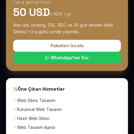
TEK & ŞEFFAF FIYAT
50 USD
+ KDV / yıl
Alan adı, hosting, SSL, SEO ve 30 gün destek dahil.
Siteniz 1-3 iş günü içinde yayında.
Paketleri İncele
WhatsApp'tan Sor
Öne Çıkan Hizmetler
Web Sitesi Tasarımı
Kurumsal Web Tasarım
Hazır Web Sitesi
Web Tasarım Ajansı