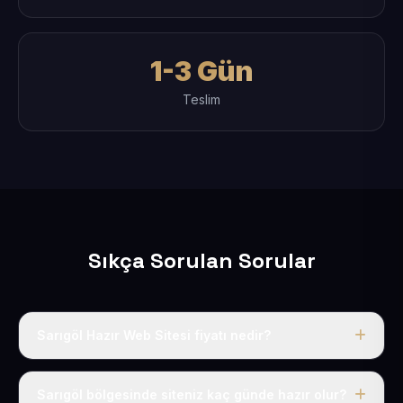
1-3 Gün
Teslim
Sıkça Sorulan Sorular
Sarıgöl Hazır Web Sitesi fiyatı nedir?
Tek fiyat uygulanır: yıllık 50 USD + KDV. Bu bedele alan
adı, hosting, SSL ve temel SEO da dahildir.
Sarıgöl bölgesinde siteniz kaç günde hazır olur?