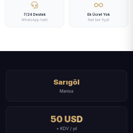
7/24 Destek
Ek Ücret Yok
WhatsApp hattı
Net tek fiyat
Sarıgöl
Manisa
50 USD
+ KDV / yıl