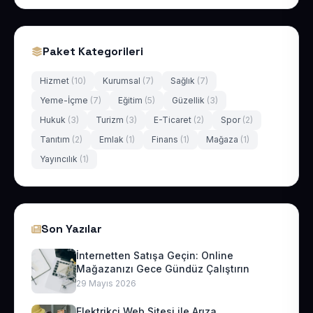
Paket Kategorileri
Hizmet
(10)
Kurumsal
(7)
Sağlık
(7)
Yeme-İçme
(7)
Eğitim
(5)
Güzellik
(3)
Hukuk
(3)
Turizm
(3)
E-Ticaret
(2)
Spor
(2)
Tanıtım
(2)
Emlak
(1)
Finans
(1)
Mağaza
(1)
Yayıncılık
(1)
Son Yazılar
İnternetten Satışa Geçin: Online
Mağazanızı Gece Gündüz Çalıştırın
29 Mayıs 2026
Elektrikçi Web Sitesi ile Arıza