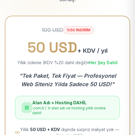
100 USD
%50 İNDİRİM
50 USD
+ KDV / yıl
Yıllık ödeme (KDV %20 dahil değil)
Her Şey Dahil
"Tek Paket, Tek Fiyat — Profesyonel
Web Siteniz Yılda Sadece 50 USD!"
Alan Adı + Hosting DAHİL
.com.tr / .tr alan adı ve hosting yıllık ücrete
dahil!
Yıllık
50 USD + KDV
dışında sürpriz maliyet yok —