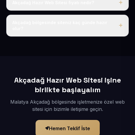
Akçadağ Hazır Web Sitesi fiyatı nedir?
Tek fiyat uygulanır: yıllık 50 USD + KDV. Bu bedele alan
adı, hosting, SSL ve temel SEO da dahildir.
Akçadağ bölgesinde siteniz kaç günde hazır
olur?
İçerikleriniz elimize geçtikten sonra siteniz 1-3 iş günü
içerisinde yayına alınır.
Akçadağ Hazır Web Sitesi işine
birlikte başlayalım
Malatya Akçadağ bölgesinde işletmenize özel web
sitesi için bizimle iletişime geçin.
Hemen Teklif İste