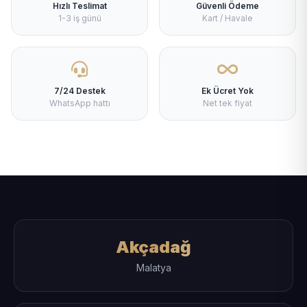
Hızlı Teslimat
Güvenli Ödeme
1-3 iş günü
Kart / Havale
7/24 Destek
Ek Ücret Yok
WhatsApp hattı
Net tek fiyat
Akçadağ
Malatya