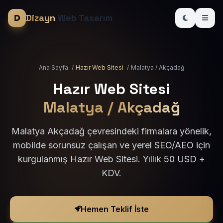
Dizayn
Web Tasarım
Ana Sayfa
/
Hazır Web Sitesi
/
Malatya / Akçadağ
Hazır Web Sitesi
Malatya / Akçadağ
Malatya Akçadağ çevresindeki firmalara yönelik,
mobilde sorunsuz çalışan ve yerel SEO/AEO için
kurgulanmış Hazır Web Sitesi. Yıllık 50 USD +
KDV.
Hemen Teklif İste