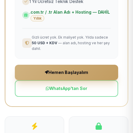
1 Yıl Ücretsiz Teknik Destek
.com.tr / .tr Alan Adı + Hosting — DAHİL
Yıllık
Gizli ücret yok. Ek maliyet yok. Yılda sadece
50 USD + KDV
— alan adı, hosting ve her şey
dahil.
Hemen Başlayalım
WhatsApp'tan Sor