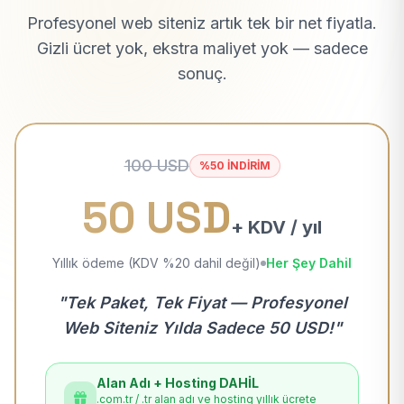
Profesyonel web siteniz artık tek bir net fiyatla.
Gizli ücret yok, ekstra maliyet yok — sadece
sonuç.
100 USD
%50 İNDİRİM
50 USD
+ KDV / yıl
Yıllık ödeme (KDV %20 dahil değil)
Her Şey Dahil
"Tek Paket, Tek Fiyat — Profesyonel
Web Siteniz Yılda Sadece 50 USD!"
Alan Adı + Hosting DAHİL
.com.tr / .tr alan adı ve hosting yıllık ücrete