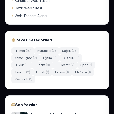
Kurumsal Web Tasarım
Hazır Web Sitesi
Web Tasarım Ajansı
Paket Kategorileri
Hizmet
(10)
Kurumsal
(7)
Sağlık
(7)
Yeme-İçme
(7)
Eğitim
(5)
Güzellik
(3)
Hukuk
(3)
Turizm
(3)
E-Ticaret
(2)
Spor
(2)
Tanıtım
(2)
Emlak
(1)
Finans
(1)
Mağaza
(1)
Yayıncılık
(1)
Son Yazılar