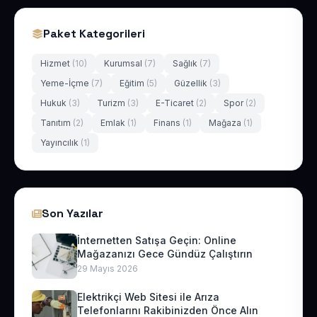
Paket Kategorileri
Hizmet
(10)
Kurumsal
(7)
Sağlık
(7)
Yeme-İçme
(7)
Eğitim
(5)
Güzellik
(3)
Hukuk
(3)
Turizm
(3)
E-Ticaret
(2)
Spor
(2)
Tanıtım
(2)
Emlak
(1)
Finans
(1)
Mağaza
(1)
Yayıncılık
(1)
Son Yazılar
İnternetten Satışa Geçin: Online
Mağazanızı Gece Gündüz Çalıştırın
29 Mayıs 2026
Elektrikçi Web Sitesi ile Arıza
Telefonlarını Rakibinizden Önce Alın