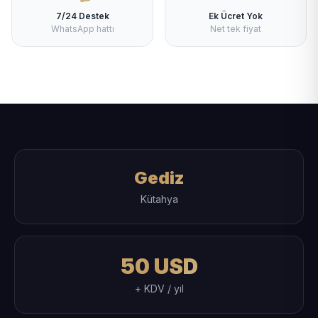
7/24 Destek
Ek Ücret Yok
WhatsApp hattı
Net tek fiyat
Gediz
Kütahya
50 USD
+ KDV / yıl