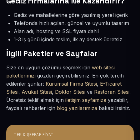
Gediz Firmalarına Ne Kazandırır?
Gediz ve mahallelerine göre yazılmış yerel içerik
Telefonda hızlı açılan, güncel ve uyumlu tasarım
Alan adı, hosting ve SSL fiyata dahil
1-3 iş günü içinde teslim, ilk ay destek ücretsiz
İlgili Paketler ve Sayfalar
Size en uygun çözümü seçmek için
web sitesi
paketlerimizi
gözden geçirebilirsiniz. En çok tercih
edilenler şunlar:
Kurumsal Firma Sitesi
,
E-Ticaret
Sitesi
,
Avukat Sitesi
,
Doktor Sitesi
ve
Restoran Sitesi
.
Ücretsiz teklif almak için
iletişim sayfamıza
yazabilir,
faydalı rehberler için
blog yazılarımıza
bakabilirsiniz.
TEK & ŞEFFAF FIYAT