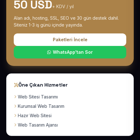
50 USD
+ KDV / yıl
Alan adı, hosting, SSL, SEO ve 30 gün destek dahil.
Siteniz 1-3 iş günü içinde yayında.
Paketleri İncele
WhatsApp'tan Sor
Öne Çıkan Hizmetler
Web Sitesi Tasarımı
Kurumsal Web Tasarım
Hazır Web Sitesi
Web Tasarım Ajansı