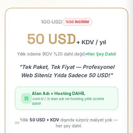
100 USD
%50 İNDİRİM
50 USD
+ KDV / yıl
Yıllık ödeme (KDV %20 dahil değil)
Her Şey Dahil
"Tek Paket, Tek Fiyat — Profesyonel
Web Siteniz Yılda Sadece 50 USD!"
Alan Adı + Hosting DAHİL
.com.tr / .tr alan adı ve hosting yıllık ücrete
dahil!
Yıllık
50 USD + KDV
dışında sürpriz maliyet yok —
her şey dahil.