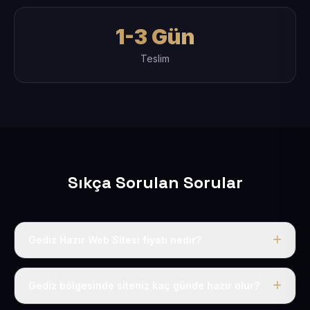
1-3 Gün
Teslim
Sıkça Sorulan Sorular
Gediz Hazır Web Sitesi fiyatı nedir?
Tek fiyat uygulanır: yıllık 50 USD + KDV. Bu bedele alan
adı, hosting, SSL ve temel SEO da dahildir.
Gediz bölgesinde siteniz kaç günde hazır olur?