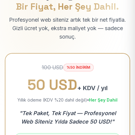
Bir Fiyat, Her Şey Dahil.
Profesyonel web siteniz artık tek bir net fiyatla.
Gizli ücret yok, ekstra maliyet yok — sadece
sonuç.
100 USD
%50 İNDİRİM
50 USD
+ KDV / yıl
Yıllık ödeme (KDV %20 dahil değil)
Her Şey Dahil
"Tek Paket, Tek Fiyat — Profesyonel
Web Siteniz Yılda Sadece 50 USD!"