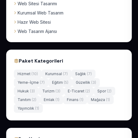
Web Sitesi Tasarımı
Kurumsal Web Tasarım
Hazır Web Sitesi
Web Tasarım Ajansı
Paket Kategorileri
Hizmet
(10)
Kurumsal
(7)
Sağlık
(7)
Yeme-İçme
(7)
Eğitim
(5)
Güzellik
(3)
Hukuk
(3)
Turizm
(3)
E-Ticaret
(2)
Spor
(2)
Tanıtım
(2)
Emlak
(1)
Finans
(1)
Mağaza
(1)
Yayıncılık
(1)