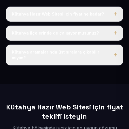
Kütahya Hazır Web Sitesi için fiyat ne kadar?
Kütahya dahil Türkiye’nin her yerinde geçerli yıllık tek
fiyatımız 50 USD + KDV’dir. Alan adı, hosting, SSL ve
Kütahya ilçelerinde de çalışıyor musunuz?
temel SEO bu fiyatın içindedir.
Elbette; Kütahya iline bağlı bütün ilçelere uzaktan ve
eksiksiz şekilde hizmet sunuyoruz.
Kütahya aramalarında üst sıralara çıkabilir
miyim?
Sitenizi Kütahya odaklı yerel SEO ve AEO içerikleriyle
kuruyoruz; böylece bölgesel aramalarda daha kolay
bulunur hale gelirsiniz.
Kütahya Hazır Web Sitesi için fiyat
teklifi isteyin
Kütahya bölgesinde işiniz için en uygun çözümü