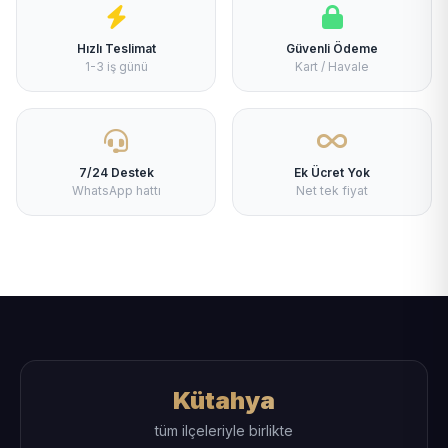
Hızlı Teslimat
Güvenli Ödeme
1-3 iş günü
Kart / Havale
7/24 Destek
Ek Ücret Yok
WhatsApp hattı
Net tek fiyat
Kütahya
tüm ilçeleriyle birlikte