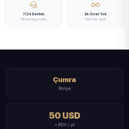
7/24 Destek
Ek Ücret Yok
WhatsApp hattı
Net tek fiyat
Çumra
Konya
50 USD
+ KDV / yıl