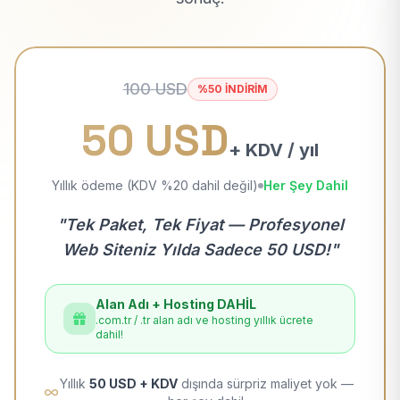
100 USD
%50 İNDİRİM
50 USD
+ KDV / yıl
Yıllık ödeme (KDV %20 dahil değil)
Her Şey Dahil
"Tek Paket, Tek Fiyat — Profesyonel
Web Siteniz Yılda Sadece 50 USD!"
Alan Adı + Hosting DAHİL
.com.tr / .tr alan adı ve hosting yıllık ücrete
dahil!
Yıllık
50 USD + KDV
dışında sürpriz maliyet yok —