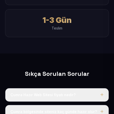
1-3 Gün
Teslim
Sıkça Sorulan Sorular
Çumra Hazır Web Sitesi fiyatı nedir?
Tek fiyat uygulanır: yıllık 50 USD + KDV. Bu bedele alan
adı, hosting, SSL ve temel SEO da dahildir.
Çumra bölgesinde siteniz kaç günde hazır olur?