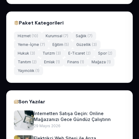
Paket Kategorileri
Hizmet
(10)
Kurumsal
(7)
Sağlık
(7)
Yeme-İçme
(7)
Eğitim
(5)
Güzellik
(3)
Hukuk
(3)
Turizm
(3)
E-Ticaret
(2)
Spor
(2)
Tanıtım
(2)
Emlak
(1)
Finans
(1)
Mağaza
(1)
Yayıncılık
(1)
Son Yazılar
İnternetten Satışa Geçin: Online
Mağazanızı Gece Gündüz Çalıştırın
29 Mayıs 2026
Elektrikçi Web Sitesi ile Arıza