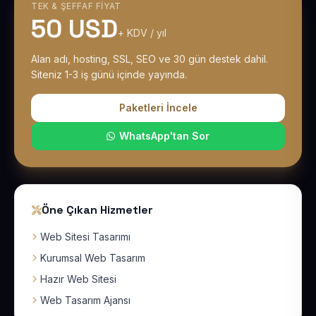
TEK & ŞEFFAF FIYAT
50 USD
+ KDV / yıl
Alan adı, hosting, SSL, SEO ve 30 gün destek dahil.
Siteniz 1-3 iş günü içinde yayında.
Paketleri İncele
WhatsApp'tan Sor
Öne Çıkan Hizmetler
Web Sitesi Tasarımı
Kurumsal Web Tasarım
Hazır Web Sitesi
Web Tasarım Ajansı