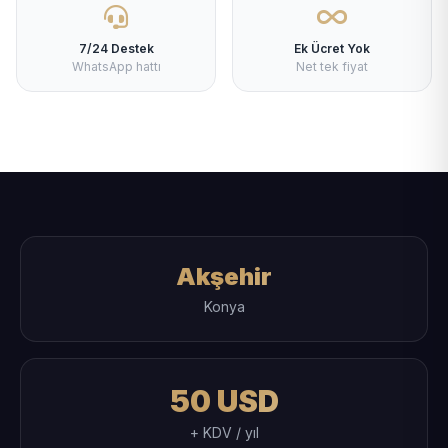
7/24 Destek
Ek Ücret Yok
WhatsApp hattı
Net tek fiyat
Akşehir
Konya
50 USD
+ KDV / yıl