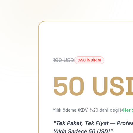
100 USD
%50 İNDİRİM
50 US
Yıllık ödeme (KDV %20 dahil değil)
Her 
"Tek Paket, Tek Fiyat — Profe
Yılda Sadece 50 USD!"