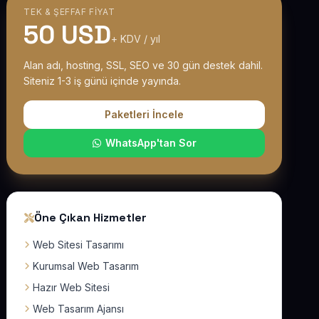
TEK & ŞEFFAF FIYAT
50 USD
+ KDV / yıl
Alan adı, hosting, SSL, SEO ve 30 gün destek dahil.
Siteniz 1-3 iş günü içinde yayında.
Paketleri İncele
WhatsApp'tan Sor
Öne Çıkan Hizmetler
Web Sitesi Tasarımı
Kurumsal Web Tasarım
Hazır Web Sitesi
Web Tasarım Ajansı