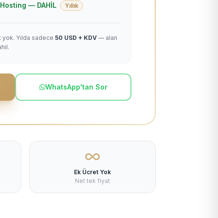
 + Hosting — DAHİL
Yıllık
et yok. Yılda sadece
50 USD + KDV
— alan
hil.
WhatsApp'tan Sor
Ek Ücret Yok
Net tek fiyat