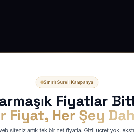
Sınırlı Süreli Kampanya
armaşık Fiyatlar Bitt
r Fiyat, Her Şey Dah
b siteniz artık tek bir net fiyatla. Gizli ücret yok, eks