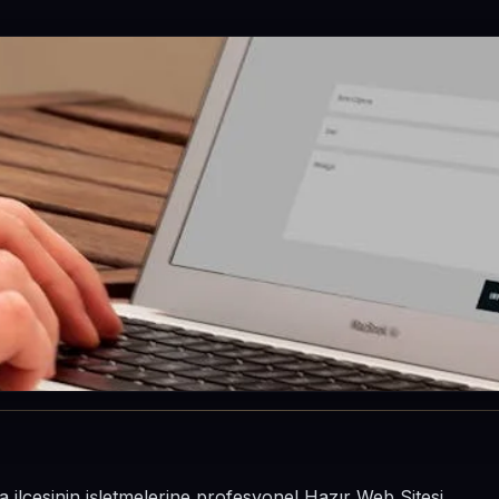
a ilçesinin işletmelerine profesyonel Hazır Web Sitesi