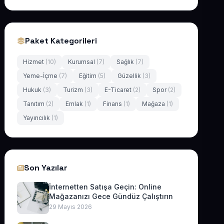
Paket Kategorileri
Hizmet
(10)
Kurumsal
(7)
Sağlık
(7)
Yeme-İçme
(7)
Eğitim
(5)
Güzellik
(3)
Hukuk
(3)
Turizm
(3)
E-Ticaret
(2)
Spor
(2)
Tanıtım
(2)
Emlak
(1)
Finans
(1)
Mağaza
(1)
Yayıncılık
(1)
Son Yazılar
İnternetten Satışa Geçin: Online
Mağazanızı Gece Gündüz Çalıştırın
29 Mayıs 2026