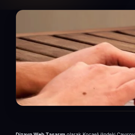
Dizayn Web Tasarım
olarak Kocaeli ilindeki Çayırov