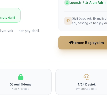
.com.tr / .tr Alan Adı
ücrete dahil!
Gizli ücret yok. Ek maliy
adı, hosting ve her şey da
liyet yok — her şey dahil.
Hemen Başlayalım
Güvenli Ödeme
7/24 Destek
Kart / Havale
WhatsApp hattı