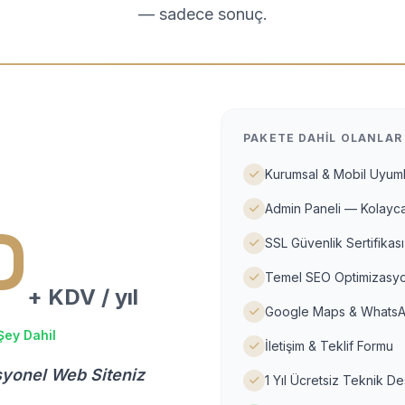
— sadece sonuç.
PAKETE DAHIL OLANLAR
Kurumsal & Mobil Uyuml
Admin Paneli — Kolayca
D
SSL Güvenlik Sertifikası
Temel SEO Optimizasyo
+ KDV / yıl
Google Maps & WhatsA
Şey Dahil
İletişim & Teklif Formu
syonel Web Siteniz
1 Yıl Ücretsiz Teknik D