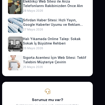
Elektrikçi Web Sitesi ile Arıza
Telefonlarını Rakibinizden Önce Alın
28 Mayıs 2026
Sıfırdan Haber Sitesi: Hızlı Yayın,
Google Haberler Uyumu ve Reklam
Geliri
27 Mayıs 2026
Halı Yıkamada Online Talep: Sokak
Sokak İş Büyütme Rehberi
26 Mayıs 2026
Sigorta Acentesi İçin Web Sitesi: Teklif
Talebini Müşteriye Çevirin
25 Mayıs 2026
Sorunuz mu var?