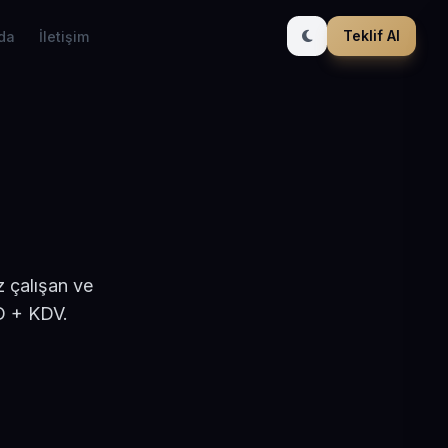
Teklif Al
da
İletişim
z çalışan ve
D + KDV.