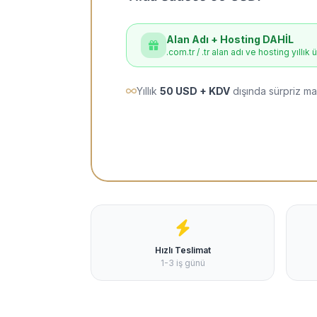
Alan Adı + Hosting DAHİL
.com.tr / .tr alan adı ve hosting yıllık 
Yıllık
50 USD + KDV
dışında sürpriz ma
Hızlı Teslimat
1-3 iş günü