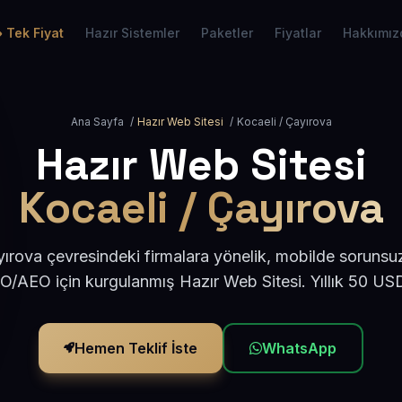
Tek Fiyat
Hazır Sistemler
Paketler
Fiyatlar
Hakkımız
Ana Sayfa
/
Hazır Web Sitesi
/
Kocaeli / Çayırova
Hazır Web Sitesi
Kocaeli / Çayırova
ırova çevresindeki firmalara yönelik, mobilde sorunsu
EO/AEO için kurgulanmış Hazır Web Sitesi. Yıllık 50 US
Hemen Teklif İste
WhatsApp