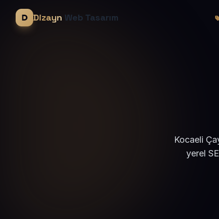
Dizayn
Web Tasarım
Kocaeli Çay
yerel S