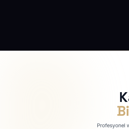
K
Bi
Profesyonel we