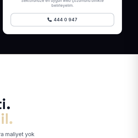
Sektörünüze en uygun web çözümünü birlikte
belirleyelim.
444 0 947
i.
il.
tra maliyet yok