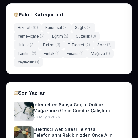
Paket Kategorileri
Hizmet
(10)
Kurumsal
(7)
Sağlık
(7)
Yeme-İçme
(7)
Eğitim
(5)
Güzellik
(3)
Hukuk
(3)
Turizm
(3)
E-Ticaret
(2)
Spor
(2)
Tanıtım
(2)
Emlak
(1)
Finans
(1)
Mağaza
(1)
Yayıncılık
(1)
Son Yazılar
İnternetten Satışa Geçin: Online
Mağazanızı Gece Gündüz Çalıştırın
29 Mayıs 2026
Elektrikçi Web Sitesi ile Arıza
Telefonlarını Rakibinizden Önce Alın