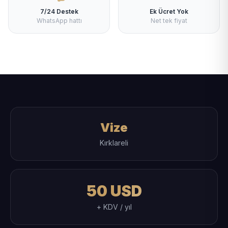
7/24 Destek
Ek Ücret Yok
WhatsApp hattı
Net tek fiyat
Vize
Kırklareli
50 USD
+ KDV / yıl