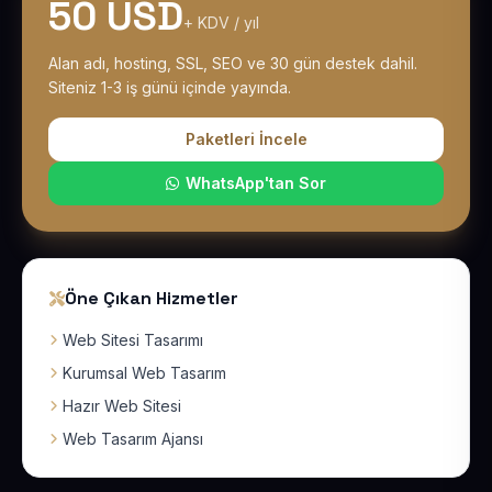
50 USD
+ KDV / yıl
Alan adı, hosting, SSL, SEO ve 30 gün destek dahil.
Siteniz 1-3 iş günü içinde yayında.
Paketleri İncele
WhatsApp'tan Sor
Öne Çıkan Hizmetler
Web Sitesi Tasarımı
Kurumsal Web Tasarım
Hazır Web Sitesi
Web Tasarım Ajansı