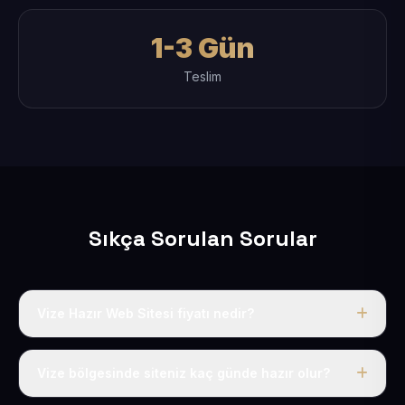
1-3 Gün
Teslim
Sıkça Sorulan Sorular
Vize Hazır Web Sitesi fiyatı nedir?
Tek fiyat uygulanır: yıllık 50 USD + KDV. Bu bedele alan
adı, hosting, SSL ve temel SEO da dahildir.
Vize bölgesinde siteniz kaç günde hazır olur?