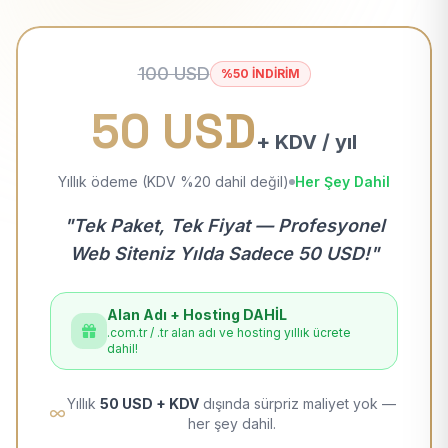
100 USD
%50 İNDİRİM
50 USD
+ KDV / yıl
Yıllık ödeme (KDV %20 dahil değil)
Her Şey Dahil
"Tek Paket, Tek Fiyat — Profesyonel
Web Siteniz Yılda Sadece 50 USD!"
Alan Adı + Hosting DAHİL
.com.tr / .tr alan adı ve hosting yıllık ücrete
dahil!
Yıllık
50 USD + KDV
dışında sürpriz maliyet yok —
her şey dahil.