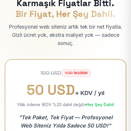
Karmaşık Fiyatlar Bitti.
Bir Fiyat, Her Şey Dahil.
Profesyonel web siteniz artık tek bir net fiyatla.
Gizli ücret yok, ekstra maliyet yok — sadece
sonuç.
100 USD
%50 İNDİRİM
50 USD
+ KDV / yıl
Yıllık ödeme (KDV %20 dahil değil)
Her Şey Dahil
"Tek Paket, Tek Fiyat — Profesyonel
Web Siteniz Yılda Sadece 50 USD!"