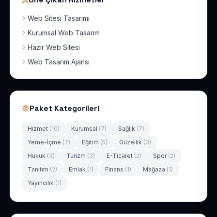
Web Sitesi Tasarımı
Kurumsal Web Tasarım
Hazır Web Sitesi
Web Tasarım Ajansı
Paket Kategorileri
Hizmet
(10)
Kurumsal
(7)
Sağlık
(7)
Yeme-İçme
(7)
Eğitim
(5)
Güzellik
(3)
Hukuk
(3)
Turizm
(3)
E-Ticaret
(2)
Spor
(2)
Tanıtım
(2)
Emlak
(1)
Finans
(1)
Mağaza
(1)
Yayıncılık
(1)