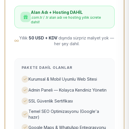
Alan Adı + Hosting DAHİL
.com.tr / .tr alan adı ve hosting yıllık ücrete
dahil!
Yıllık
50 USD + KDV
dışında sürpriz maliyet yok —
her şey dahil.
PAKETE DAHIL OLANLAR
Kurumsal & Mobil Uyumlu Web Sitesi
Admin Paneli — Kolayca Kendiniz Yönetin
SSL Güvenlik Sertifikası
Temel SEO Optimizasyonu (Google'a
hazır)
Google Maps & WhatsApp Entegrasyonu