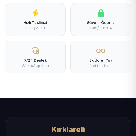
Hızlı Teslimat
Güvenli Ödeme
1-3 iş günü
Kart / Havale
7/24 Destek
Ek Ücret Yok
WhatsApp hattı
Net tek fiyat
Kırklareli