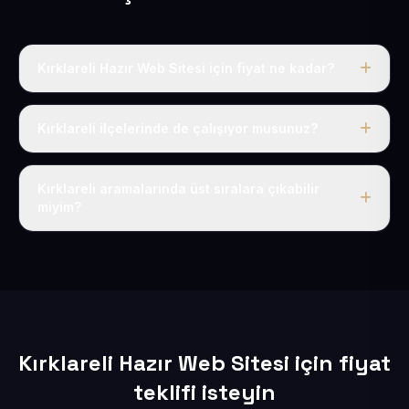
Kırklareli Hazır Web Sitesi için fiyat ne kadar?
Kırklareli dahil Türkiye’nin her yerinde geçerli yıllık tek
fiyatımız 50 USD + KDV’dir. Alan adı, hosting, SSL ve
Kırklareli ilçelerinde de çalışıyor musunuz?
temel SEO bu fiyatın içindedir.
Elbette; Kırklareli iline bağlı bütün ilçelere uzaktan ve
eksiksiz şekilde hizmet sunuyoruz.
Kırklareli aramalarında üst sıralara çıkabilir
miyim?
Sitenizi Kırklareli odaklı yerel SEO ve AEO içerikleriyle
kuruyoruz; böylece bölgesel aramalarda daha kolay
bulunur hale gelirsiniz.
Kırklareli Hazır Web Sitesi için fiyat
teklifi isteyin