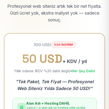
Profesyonel web siteniz artık tek bir net fiyatla.
Gizli ücret yok, ekstra maliyet yok — sadece
sonuç.
100 USD
%50 İNDİRİM
50 USD
+ KDV / yıl
Yıllık ödeme (KDV %20 dahil değil)
Her Şey Dahil
"Tek Paket, Tek Fiyat — Profesyonel
Web Siteniz Yılda Sadece 50 USD!"
Alan Adı + Hosting DAHİL
.com.tr / .tr alan adı ve hosting yıllık ücrete