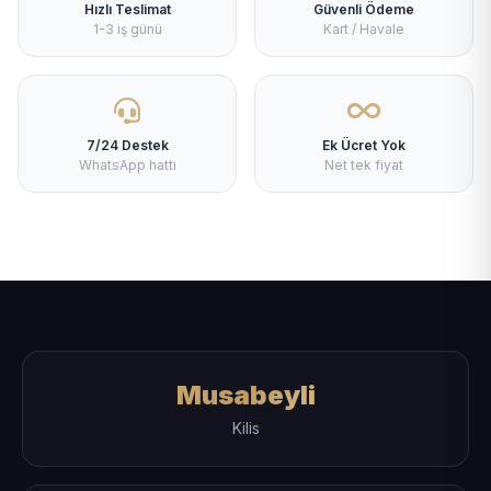
Hızlı Teslimat
Güvenli Ödeme
1-3 iş günü
Kart / Havale
7/24 Destek
Ek Ücret Yok
WhatsApp hattı
Net tek fiyat
Musabeyli
Kilis