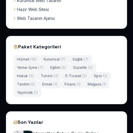
Kurumsal Web Tasarım
Hazır Web Sitesi
Web Tasarım Ajansı
Paket Kategorileri
Hizmet
(10)
Kurumsal
(7)
Sağlık
(7)
Yeme-İçme
(7)
Eğitim
(5)
Güzellik
(3)
Hukuk
(3)
Turizm
(3)
E-Ticaret
(2)
Spor
(2)
Tanıtım
(2)
Emlak
(1)
Finans
(1)
Mağaza
(1)
Yayıncılık
(1)
Son Yazılar