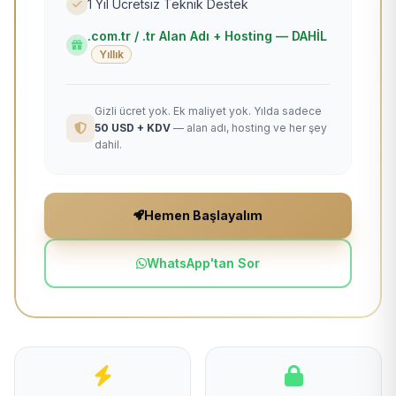
1 Yıl Ücretsiz Teknik Destek
.com.tr / .tr Alan Adı + Hosting — DAHİL
Yıllık
Gizli ücret yok. Ek maliyet yok. Yılda sadece
50 USD + KDV
— alan adı, hosting ve her şey
dahil.
Hemen Başlayalım
WhatsApp'tan Sor