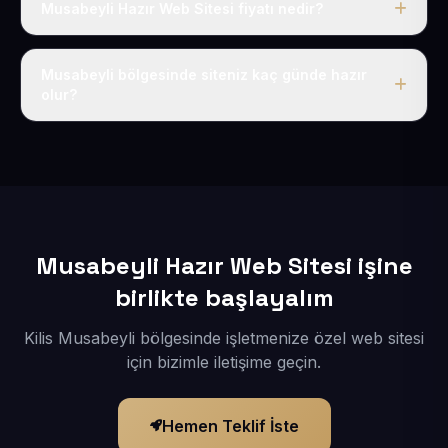
Musabeyli Hazır Web Sitesi fiyatı nedir?
Tek fiyat uygulanır: yıllık 50 USD + KDV. Bu bedele alan
adı, hosting, SSL ve temel SEO da dahildir.
Musabeyli bölgesinde siteniz kaç günde hazır
olur?
İçerikleriniz elimize geçtikten sonra siteniz 1-3 iş günü
içerisinde yayına alınır.
Musabeyli Hazır Web Sitesi işine
birlikte başlayalım
Kilis Musabeyli bölgesinde işletmenize özel web sitesi
için bizimle iletişime geçin.
Hemen Teklif İste