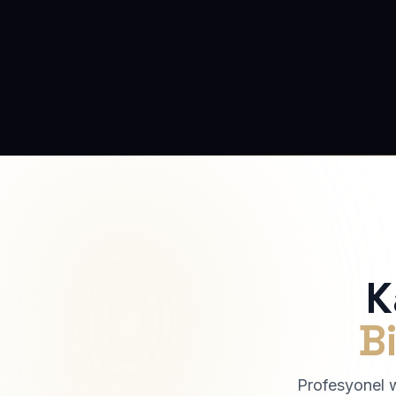
K
Bi
Profesyonel we