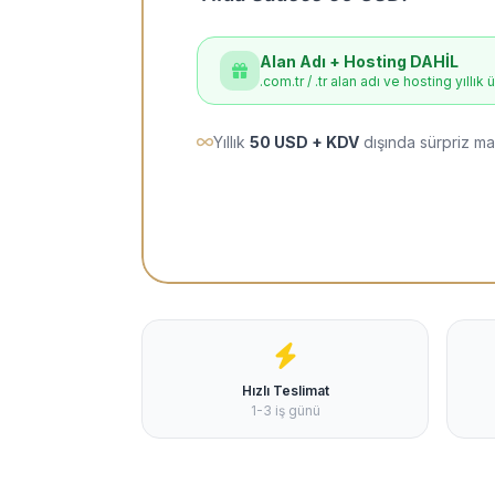
Alan Adı + Hosting DAHİL
.com.tr / .tr alan adı ve hosting yıllık 
Yıllık
50 USD + KDV
dışında sürpriz ma
Hızlı Teslimat
1-3 iş günü