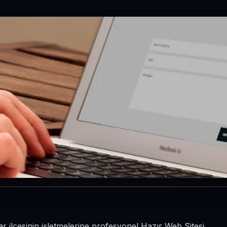
sar ilçesinin işletmelerine profesyonel Hazır Web Sitesi