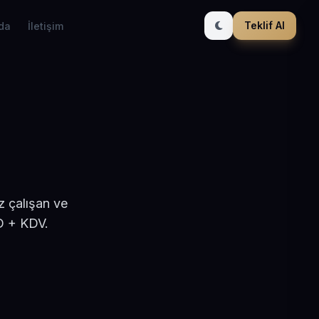
Teklif Al
da
İletişim
z çalışan ve
D + KDV.