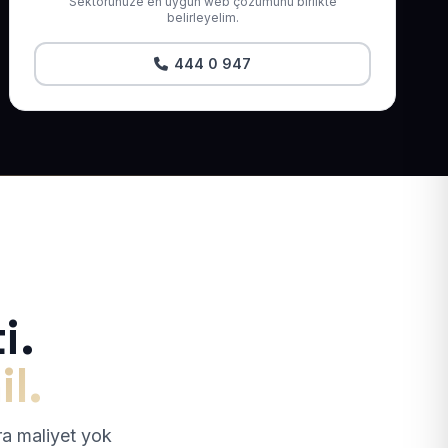
Sektörünüze en uygun web çözümünü birlikte
belirleyelim.
444 0 947
i.
il.
tra maliyet yok