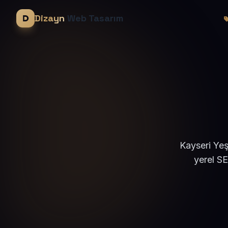
Dizayn
Web Tasarım
Kayseri Yeş
yerel S