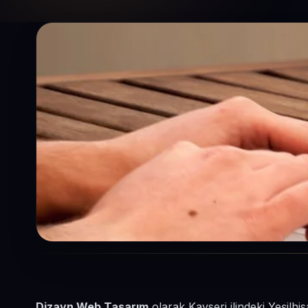
Dizayn Web Tasarım
olarak Kayseri ilindeki Yeşilhi