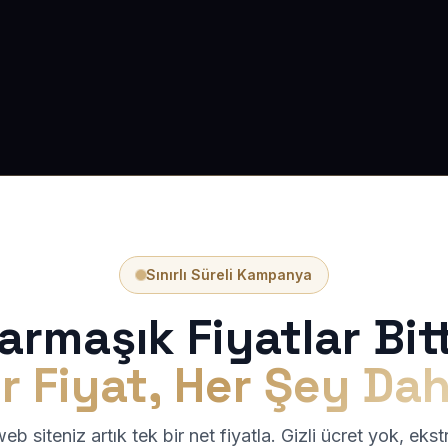
Sınırlı Süreli Kampanya
armaşık Fiyatlar Bitt
r Fiyat, Her Şey Dah
b siteniz artık tek bir net fiyatla. Gizli ücret yok, eks