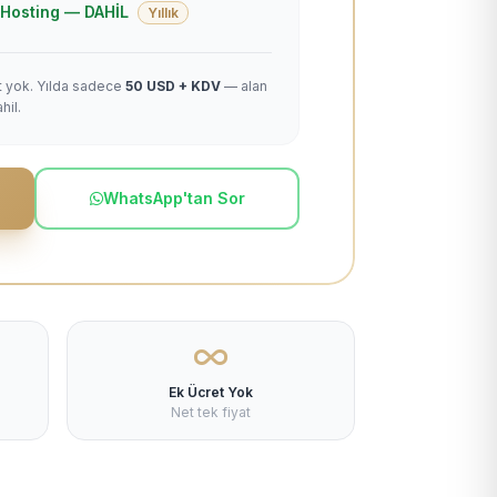
 + Hosting — DAHİL
Yıllık
et yok. Yılda sadece
50 USD + KDV
— alan
hil.
WhatsApp'tan Sor
Ek Ücret Yok
Net tek fiyat