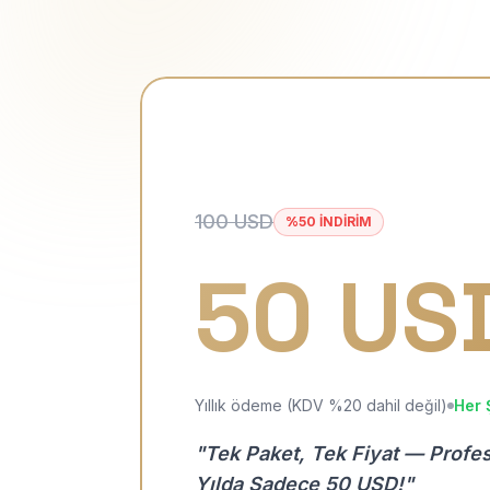
100 USD
%50 İNDİRİM
50 US
Yıllık ödeme (KDV %20 dahil değil)
Her 
"Tek Paket, Tek Fiyat — Profe
Yılda Sadece 50 USD!"