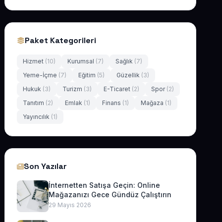
Paket Kategorileri
Hizmet
(10)
Kurumsal
(7)
Sağlık
(7)
Yeme-İçme
(7)
Eğitim
(5)
Güzellik
(3)
Hukuk
(3)
Turizm
(3)
E-Ticaret
(2)
Spor
(2)
Tanıtım
(2)
Emlak
(1)
Finans
(1)
Mağaza
(1)
Yayıncılık
(1)
Son Yazılar
İnternetten Satışa Geçin: Online
Mağazanızı Gece Gündüz Çalıştırın
29 Mayıs 2026