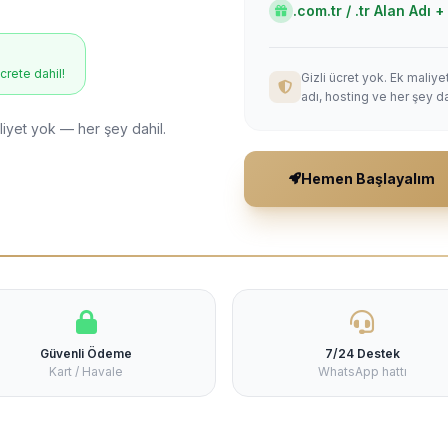
.com.tr / .tr Alan Adı
ücrete dahil!
Gizli ücret yok. Ek maliy
adı, hosting ve her şey da
liyet yok — her şey dahil.
Hemen Başlayalım
Güvenli Ödeme
7/24 Destek
Kart / Havale
WhatsApp hattı