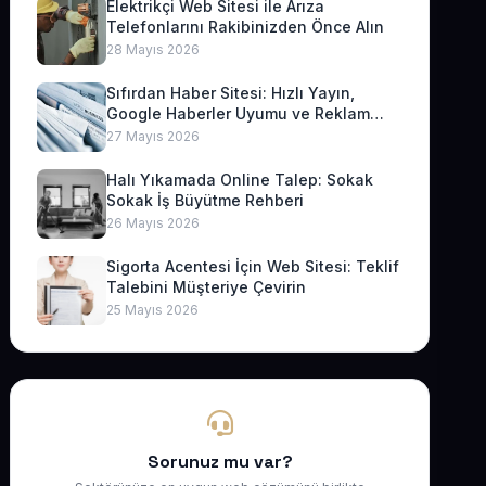
Elektrikçi Web Sitesi ile Arıza
Telefonlarını Rakibinizden Önce Alın
28 Mayıs 2026
Sıfırdan Haber Sitesi: Hızlı Yayın,
Google Haberler Uyumu ve Reklam
Geliri
27 Mayıs 2026
Halı Yıkamada Online Talep: Sokak
Sokak İş Büyütme Rehberi
26 Mayıs 2026
Sigorta Acentesi İçin Web Sitesi: Teklif
Talebini Müşteriye Çevirin
25 Mayıs 2026
Sorunuz mu var?