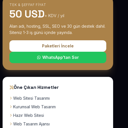
TEK & ŞEFFAF FIYAT
50 USD
+ KDV / yıl
Alan adı, hosting, SSL, SEO ve 30 gün destek dahil.
Siteniz 1-3 iş günü içinde yayında.
Paketleri İncele
WhatsApp'tan Sor
Öne Çıkan Hizmetler
Web Sitesi Tasarımı
Kurumsal Web Tasarım
Hazır Web Sitesi
Web Tasarım Ajansı