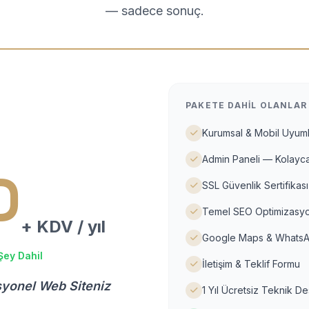
— sadece sonuç.
PAKETE DAHIL OLANLAR
Kurumsal & Mobil Uyuml
Admin Paneli — Kolayca
D
SSL Güvenlik Sertifikası
Temel SEO Optimizasyo
+ KDV / yıl
Google Maps & WhatsA
Şey Dahil
İletişim & Teklif Formu
syonel Web Siteniz
1 Yıl Ücretsiz Teknik D